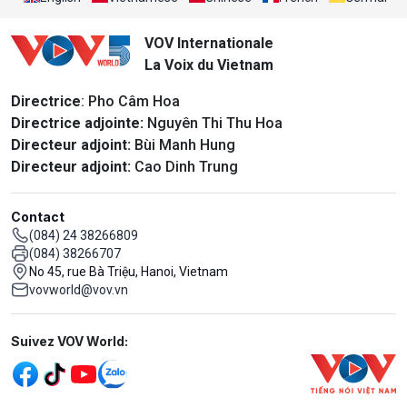
VOV Internationale
La Voix du Vietnam
Directrice
: Pho Câm Hoa
Directrice adjointe:
Nguyên Thi Thu Hoa
Directeur adjoint:
Bùi Manh Hung
Directeur adjoint:
Cao Dinh Trung
Contact
(084) 24 38266809
(084) 38266707
No 45, rue Bà Triệu, Hanoi, Vietnam
vovworld@vov.vn
Mạng xã hội
Suivez VOV World: