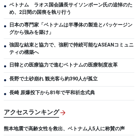
ベトナム ラオス国会議長サイソンポーン氏の追悼のた
●
め、2日間の国喪を執り行う
日本の専門家「ベトナムは半導体の製造とパッケージン
●
グから強みを築け」
強固な結束と協力で、強靭で持続可能なASEANコミュニ
●
ティの構築へ
日韓との医療協力で進むベトナムの医療制度改革
●
長野で土砂崩れ 観光客ら約390人が孤立
●
長崎 原爆投下から81年で平和祈念式典
●
アクセスランキング
熊本地震で高齢女性を救出、ベトナム人5人に称賛の声