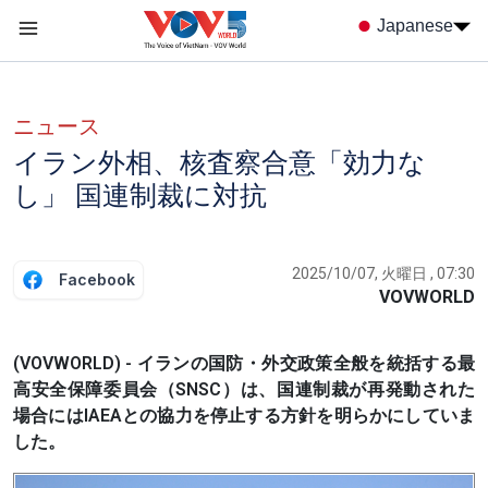
Nhảy đến nội dung
Japanese
Menu trang chủ tiếng nhật
menu phụ tiếng Nhật
ニュース
イラン外相、核査察合意「効力な
し」 国連制裁に対抗
2025/10/07, 火曜日 , 07:30
Facebook
VOVWORLD
(VOVWORLD) - イランの国防・外交政策全般を統括する最
高安全保障委員会（SNSC）は、国連制裁が再発動された
場合にはIAEAとの協力を停止する方針を明らかにしていま
した。