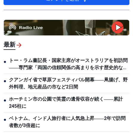
最新
トー・ラム書記長・国家主席がオーストラリアを初訪問
●
――専門家「両国の信頼関係の高まりを示す歴史的な節
目」
クアンガイ省で草原フェスティバル開幕――凧揚げ、野
●
外料理、地元産品の市など2日間
ホーチミン市の公園で英霊の遺骨収容が続く――累計
●
245柱に
ベトナム、インド人旅行者に人気急上昇――2年で訪問
●
者数が3倍超に