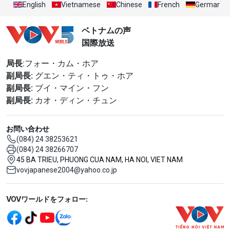
English
Vietnamese
Chinese
French
German
ベトナムの声
国際放送
局長
:フォー・カム・ホア
副局長:
グエン・ティ・トゥ・ホア
副局長:
ブイ・マイン・フン
副局長:
カオ・ディン・チュン
お問い合わせ
(084) 24 38253621
(084) 24 38266707
45 BA TRIEU, PHUONG CUA NAM, HA NOI, VIET NAM
vovjapanese2004@yahoo.co.jp
Mạng xã hội
VOVワールドをフォロー: