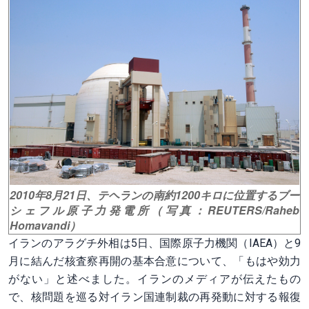
2010年8月21日、テヘランの南約1200キロに位置するブー
シェフル原子力発電所（写真：REUTERS/Raheb
Homavandi）
イランのアラグチ外相は5日、国際原子力機関（IAEA）と9
月に結んだ核査察再開の基本合意について、「もはや効力
がない」と述べました。イランのメディアが伝えたもの
で、核問題を巡る対イラン国連制裁の再発動に対する報復