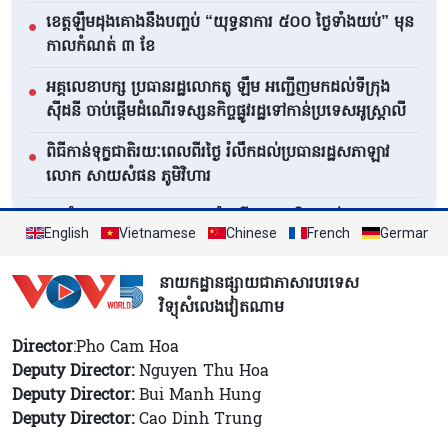
ខេត្តឡឹមដុងគោងនឹងបញ្ចប់ “យុទ្ធនាការ ៥០០ ថ្ងៃទាំងយប់” មុន
●
កាលកំណត់ ៣ ខែ
អគ្គលេខាបក្ស ប្រធានរដ្ឋលោកតូ ឡឹម អញ្ជើញមកដល់ទីក្រុង
●
ស៊ីដនី ចាប់ផ្តើមដំណើរទស្សនកិច្ចផ្លូវរដ្ឋទៅកាន់ប្រទេសអូស្ត្រាលី
ពិធីកាន់ទុក្ខជាតិរយៈពេលពីរថ្ងៃ រំលឹកដល់ប្រធានរដ្ឋសភាឡាវ
●
លោក សាយសំផន ភូមិវិហារ
អ្នកជំនាញ Layton Pike៖ ដំណើរទស្សនកិច្ចរបស់អគ្គលេខា
●
English
Vietnamese
Chinese
French
German
បក្ស ប្រធានរដ្ឋលោកតូ ឡឹម បញ្ជាក់ពីកម្រិតជឿទុកចិត្តកាន់តែខ្ពស់
ឡើងរវាងវៀតណាមនិងអូស្ត្រាលី
នាយកដ្ឋានផ្សាយជាភាសារបរទេស
មើលទាំងអស់
វិទ្យុសំលេងវៀតណាម
Director
:Pho Cam Hoa
Deputy Director:
Nguyen Thu Hoa
Deputy Director:
Bui Manh Hung
Deputy Director:
Cao Dinh Trung