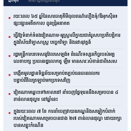
ថ្មីបំផុត
អាន/ស្តាប់ច្រើនបំផុត
រយៈពេល ៦៥ ឆ្នាំនៃសារធាតុគីមីពុលពណ៌លឿងទុំ/ឌីអុកស៊ីន៖
●
ផ្សះផ្សារអតីតកាល ពូនជ្រុំអនាគត
ធ្វើឱ្យទំនាក់ទំនងវៀតណាម-អូស្ត្រាលីក្លាយជាគំរូសហប្រតិបត្តិការ
●
ក្នុងវិស័យវិទ្យាសាស្ត្រ បច្ចេកវិទ្យា និងនវានុវត្តន៍
រដ្ឋមន្ត្រីការបរទេសនូវែលសេឡង់៖ ដំណើរទស្សនកិច្ចរបស់អគ្គ
●
លេខាបក្ស ប្រធានរដ្ឋលោកតូ ឡឹម មានសារៈសំខាន់ជាពិសេស
បង្កើតមូលដ្ឋានទិន្នន័យសម្រាប់តភ្ជាប់ធនធានពលករ
●
បន្ទាប់ពីវិលត្រឡាប់មកប្រទេសវិញ
វៀតណាមឆ្ពោះទៅគោលដៅ នាំចេញផ្លែទុរេននឹងសម្រចបាន ៤
●
ពាន់លានដុល្លារ នៅឆ្នាំនេះ
ក្នុងរយៈពេល ៧ ខែ ការនាំចេញវាយនភណ្ឌនិងសម្លៀកបំពាក់
●
របស់វៀតណាមសម្រេចបានជាង ២៧ ពាន់លានដុល្លា ដោយរក្សា
បានសន្ទុះកំណើន