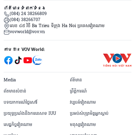
ព័ត៌មានទំនាក់ទំនង
(084) 24 38266809
(084) 38266707
លេខ ៤៥ វិថី Ba Trieu ទីក្រុង Ha Noi ប្រទេសវៀតណាម
vovworld@vov.vn
Mạng xã hội
តាមដាន VOV World:
menu footer tiếng Khmer
Media
ព័ត៍មាន
ព័តមានសំខាន់
ព្រឹត្តិការណ៍
បទយកការណ៍ថ្ងៃសៅរ៍
វប្បធម៍វៀតណាម
ប្រយុទ្ធប្រឆាំងនឹងការនេសាទ IUU
ប្រអប់សំបុត្រមិត្តអ្នកស្តាប់
សេដ្ឋកិច្ចវៀតណាម
មនុស្សវៀតណាម