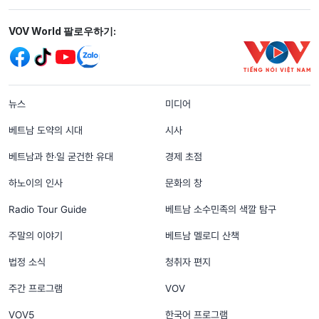
Mạng xã hội
VOV World 팔로우하기:
menu footer tiếng Hàn
뉴스
미디어
베트남 도약의 시대
시사
베트남과 한‧일 굳건한 유대
경제 초점
하노이의 인사
문화의 창
Radio Tour Guide
베트남 소수민족의 색깔 탐구
주말의 이야기
베트남 멜로디 산책
법정 소식
청취자 편지
주간 프로그램
VOV
VOV5
한국어 프로그램