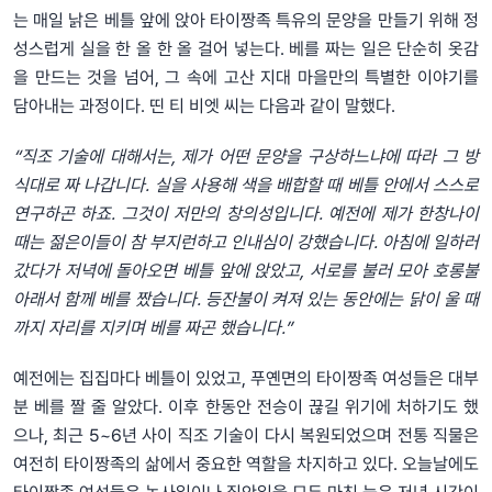
는 매일 낡은 베틀 앞에 앉아 타이짱족 특유의 문양을 만들기 위해 정
성스럽게 실을 한 올 한 올 걸어 넣는다. 베를 짜는 일은 단순히 옷감
을 만드는 것을 넘어, 그 속에 고산 지대 마을만의 특별한 이야기를
담아내는 과정이다. 띤 티 비엣 씨는 다음과 같이 말했다.
“직조 기술에 대해서는, 제가 어떤 문양을 구상하느냐에 따라 그 방
식대로 짜 나갑니다. 실을 사용해 색을 배합할 때 베틀 안에서 스스로
연구하곤 하죠. 그것이 저만의 창의성입니다. 예전에 제가 한창나이
때는 젊은이들이 참 부지런하고 인내심이 강했습니다. 아침에 일하러
갔다가 저녁에 돌아오면 베틀 앞에 앉았고, 서로를 불러 모아 호롱불
아래서 함께 베를 짰습니다. 등잔불이 켜져 있는 동안에는 닭이 울 때
까지 자리를 지키며 베를 짜곤 했습니다.”
예전에는 집집마다 베틀이 있었고, 푸옌면의 타이짱족 여성들은 대부
분 베를 짤 줄 알았다. 이후 한동안 전승이 끊길 위기에 처하기도 했
으나, 최근 5~6년 사이 직조 기술이 다시 복원되었으며 전통 직물은
여전히 타이짱족의 삶에서 중요한 역할을 차지하고 있다. 오늘날에도