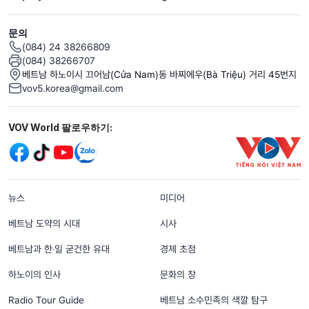
문의
(084) 24 38266809
(084) 38266707
베트남 하노이시 끄어남(Cửa Nam)동 바찌에우(Bà Triệu) 거리 45번지
vov5.korea@gmail.com
Mạng xã hội
VOV World 팔로우하기:
menu footer tiếng Hàn
뉴스
미디어
베트남 도약의 시대
시사
베트남과 한‧일 굳건한 유대
경제 초점
하노이의 인사
문화의 창
Radio Tour Guide
베트남 소수민족의 색깔 탐구