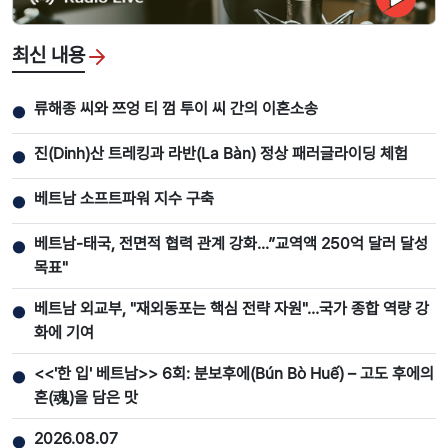
최신 내용
류해종 씨와 쯔엉 티 껌 투이 씨 간의 이혼소송
●
진(Dinh)산 트레킹과 라반(La Bàn) 정상 패러글라이딩 체험
●
베트남 소프트파워 지수 구축
●
베트남-태국, 전면적 협력 관계 강화...”교역액 250억 달러 달성
●
목표"
베트남 외교부, "재외동포는 핵심 전략 자원"…국가 종합 역량 강
●
화에 기여
<<'한 입' 베트남>> 6회: 분보후에(Bún Bò Huế) – 고도 후에의
●
혼(魂)을 담은 맛
2026.08.07
●