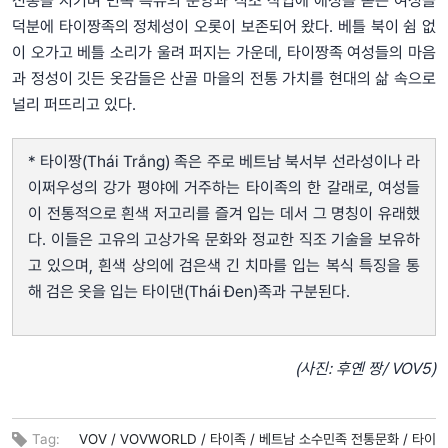
전통을 지키며 민족 특유의 문양과 직조 작업에 애정을 쏟는 여성들
덕분에 타이짱족의 정체성이 오롯이 보존되어 왔다. 베틀 북이 쉼 없
이 오가고 베틀 소리가 울려 퍼지는 가운데, 타이짱족 여성들의 마음
과 정성이 깃든 옷감들은 산골 마을의 전통 가치를 현대의 삶 속으로
널리 퍼뜨리고 있다.
* 타이짱(Thái Trắng) 족은 주로 베트남 북서부 선라성이나 라
이쩌우성의 강가 평야에 거주하는 타이족의 한 갈래로, 여성들
이 전통적으로 흰색 저고리를 즐겨 입는 데서 그 명칭이 유래했
다. 이들은 고유의 고상가옥 문화와 정교한 직조 기술을 보유하
고 있으며, 흰색 상의에 검은색 긴 치마를 입는 복식 특징을 통
해 검은 옷을 입는 타이댄(Thái Đen)족과 구분된다.
(사진: 후옌 짱/ VOV5)
Tag:
VOV /
VOVWORLD /
타이족 /
베트남 소수민족 전통문화 /
타이