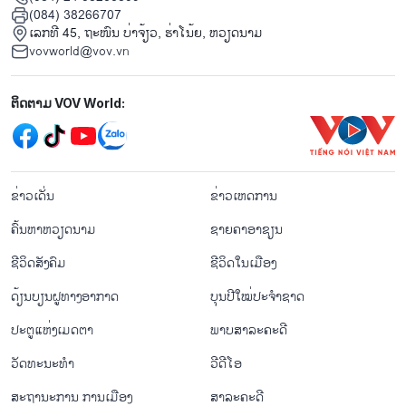
(084) 38266707
ເລກທີ 45, ຖະໜົນ ບ່າ​ຈ້ຽວ, ຮ່າ​ໂນ້ຍ, ຫວຽດນາມ
vovworld@vov.vn
Mạng xã hội
ຕິດຕາມ VOV World:
menu footer tiếng Lào
ຂ່າວເດັ່ນ
ຂ່າວເຫດການ
ຄົ້ນຫາຫວຽດນາມ
ຊາຍຄາອາຊຽນ
ຊີ​ວິດ​ສັງ​ຄົມ
ຊີ​ວິດ​ໃນ​ເມືອງ
ດ້ຽນບຽນ​ຝູທາງ​ອາກາດ
ບຸນປີໃໝ່ປະຈຳຊາດ
ປະຕູແຫ່ງເມດຕາ
ພາບສາລະຄະດີ
ວັດທະນະທໍາ
ວີດີໂອ
ສະຖານະການ ການເມືອງ
ສາລະຄະດີ