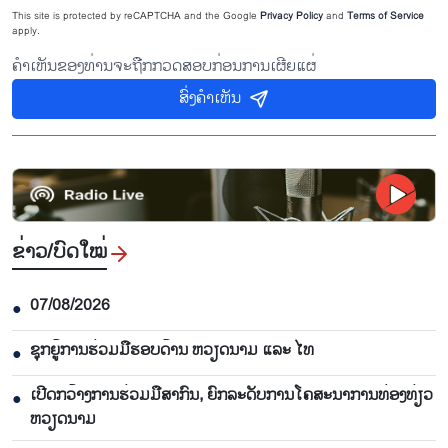
This site is protected by reCAPTCHA and the Google
Privacy Policy
and
Terms of Service
apply.
ຄຳເຫັນຂອງທ່ານຈະຖືກກວດສອບກ່ອນການເຜີຍແຜ່
ສົ່ງຄຳເຫັນ
ຂ່າວ/ບົດ​ໃໝ່
07/08/2026
●
ຊຸກຍູ້ການຮ່ວມມືຮອບດ້ານ ຫວຽດນາມ ແລະ ໄທ
●
ເປີດກວ້າງການຮ່ວມມືສາກົນ, ຍົກລະດັບການໂຄສະນາການທ່ອງທ່ຽວ
●
ຫວຽດນາມ