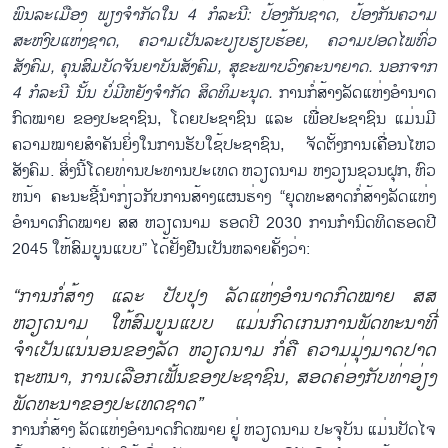
ພົນລະເມືອງ ພຽງຈຳກັດໃນ 4 ກໍລະນີ: ປ້ອງກັນຊາດ, ປ້ອງກັນຄວາມ
ສະຫງົບແຫ່ງຊາດ, ຄວາມເປັນລະບຽບຮຽບຮ້ອຍ, ຄວາມປອດໄພທົ່ວ
ສັງຄົມ, ຄຸນສົມບັດຈັນຍາບັນສັງຄົມ, ສຸຂະພາບວົງຄະນາຍາດ. ນອກຈາກ
4 ກໍລະນີ ນັ້ນ ບໍ່ມີຫຍັງຈຳກັດ ສິດທິມະນຸດ.
ການກໍ່ສ້າງລັດແຫ່ງອຳນາດ
ກົດໝາຍ ຂອງປະຊາຊົນ, ໂດຍປະຊາຊົນ ແລະ ເພື່ອປະຊາຊົນ ແມ່ນມີ
ຄວາມໝາຍສຳຄັນຍິ່ງໃນການຮັບໃຊ້ປະຊາຊົນ, ຈັດຕັ້ງການເຄື່ອນໄຫວ
ສັງຄົມ. ສິ່ງນີ້ໂດຍທ່ານປະທານປະເທດ ຫວຽດນາມ ຫງວຽນຊວນຝຸກ, ຫົວ
ຫນ້າ ຄະນະຊີ້ນຳກ່ຽວກັບການສ້າງແຜນຮ່າງ “ຍຸດທະສາດກໍ່ສ້າງລັດແຫ່ງ
ອຳນາດກົດໝາຍ ສສ ຫວຽດນາມ ຮອດປີ 2030 ການກຳນົດທິດຮອດປີ
2045 ໃຫ້ສົມບູນແບບ” ໄດ້ຢັ້ງຢືນເປັນຫລາຍຄັ້ງວ່າ:
“ການກໍ່ສ້າງ ແລະ ປັບປຸງ ລັດແຫ່ງອຳນາດກົດໝາຍ ສສ
ຫວຽດນາມ ໃຫ້ສົມບູນແບບ ແມ່ນກົດເກນການພັດທະນາທີ່
ຈຳເປັນແນ່ນອນຂອງລັດ ຫວຽດນາມ ກໍ່ຄື ຄວາມມຸ່ງມາດປາດ
ຖະຫນາ, ການເລືອກເຟັ້ນຂອງປະຊາຊົນ, ສອດຄ່ອງກັບທ່າອ່ຽງ
ພັດທະນາຂອງປະເທດຊາດ”
ການກໍ່ສ້າງ ລັດແຫ່ງອຳນາດກົດໝາຍ ຢູ່ ຫວຽດນາມ ປະຈຸບັນ ແມ່ນປັດໄຈ