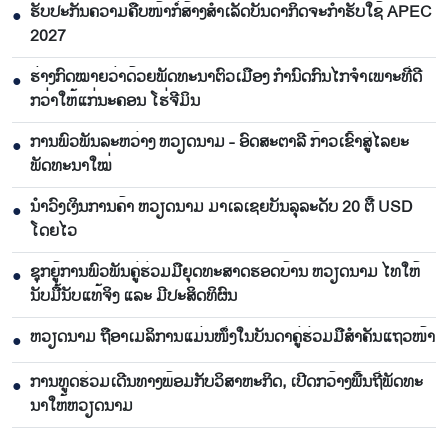
ຮັບປະກັນຄວາມຄືບໜ້າກໍ່ສ້າງສຳເລັດບັນດາກິດຈະກຳຮັບໃຊ້ APEC
●
2027
ຮ່າງກົດໝາຍວ່າດ້ວຍພັດທະນາຕົວເມືອງ ກຳນົດກົນໄກຈຳເພາະທີ່ດີ
●
ກວ່າໃຫ້ແກ່ນະຄອນ ໂຮ່ຈີມິນ
ການພົວພັນລະຫວ່າງ ຫວຽດນາມ - ອົດສະຕາລີ ກ້າວເຂົ້າສູ່ໄລຍະ
●
ພັດທະນາໃໝ່
ນຳ​ວົງ​ເງິນ​ການ​ຄ້າ ຫວຽດ​ນາມ ມາ​ເລ​ເຊຍ​ບັນ​ລຸ​ລະ​ດັບ 20 ຕື້ USD
●
ໂດຍ​ໄວ
ຊຸກ​ຍູ້​ການ​ພົວ​ພັນ​ຄູ່​ຮ່ວມ​ມື​ຍຸດ​ທະ​ສາດ​ຮອດ​ບ້ານ ຫວຽດ​ນາມ ໄທ​ໃຫ້​
●
ນັບ​ມື້​ນັບ​ແທ້​ຈິງ ແລະ ມີ​ປະ​ສິດ​ທິ​ຜົນ
ຫ​ວຽດ​ນາມ ຖື​ອາ​ເມ​ລິ​ການ​ແມ່ນ​ໜຶ່ງ​ໃນ​ບັນ​ດາ​ຄູ່​ຮ່ວມ​ມື​ສຳ​ຄັນ​ແຖວ​ໜ້າ
●
ການ​ທູດ​ຮ່ວມ​ເດີນ​ທາງ​ພ້ອມກັບ​ວິ​ສາ​ຫະ​ກ​ິດ, ເປີດກວ້າງ​ພື້ນ​ຖີ່​ພັດ​ທະ​
●
ນາ​ໃຫ້​ຫວຽດ​ນາມ