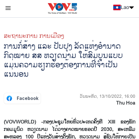
Nhảy đến nội dung
Lao
Menu trang chủ tiếng Lào
menu phụ tiếng Lào
ສະຖານະການ ການເມືອງ
ການກໍ່ສ້າງ ແລະ ປັບປຸງ ລັດແຫ່ງອຳນາດ
ກົດໝາຍ ສສ ຫວຽດນາມ ໃຫ້ສົມບູນແບບ
ແມ່ນຄວາມຮຽກຮ້ອງຕ້ອງການທີ່ຈຳເປັນ
ແນ່ນອນ
ວັນພະຫັດ, 13/10/2022, 16:00
Facebook
Thu Hoa
(VOVWORLD) -ກອງປະຊຸມໃຫຍ່ທົ່ວປະເທດຄັ້ງທີ XIII ຂອງພັກ
ກອມມູນິດ ຫວຽດນາມ ໄດ້ວາງຄາດໝາຍຮອດປີ 2030, ສະເຫລີມ
ສະຫລອງ 100 ປີແຫ່ງວັນສ້າງຕັ້ງພັກ, ຫວຽດນາມ ສູ້ຊົນໃຫ້ກາຍເປັນ