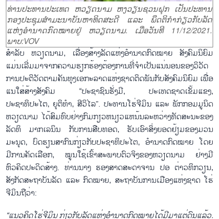
ທ່ານປະທານປະເທດ ຫວຽດນາມ ຫງວຽນຊວນຝຸກ ເປັນປະທານ
ກອງປະຊຸມສຳມະນາບັນຫາທິດສະດີ ແລະ ພຶດຕິກຳກ່ຽວກັບລັດ
ແຫ່ງອຳນາດກົດໝາຍຢູ່ ຫວຽດນາມ. ເມື່ອວັນທີ 11/12/2021.
ພາບ:VOV
ສຳລັບ ຫວຽດນາມ, ເລື່ອງສ້າງລັດແຫ່ງອຳນາດກົດໝາຍ ສັງຄົມນິຍົມ
ແມ່ນເລີ່ມມາຈາກຄວາມຮຽກຮ້ອງຕ້ອງການທີ່ຈຳເປັນແນ່ນອນຂອງວິວັດ
ການປະຕິວັດຕາມຄັນທຸງເອກະລາດແຫ່ງຊາດຕິດພັນກັບສັງຄົມນິຍົມ ເພື່ອ
ແນໃສ່ສ້າງສັງຄົມ “ປະຊາຊົນຮັ່ງມີ, ປະເທດຊາດເຂັ້ມແຂງ,
ປະຊາທິປະໄຕ, ຍຸຕິທຳ, ສີວິໄລ”. ປະທານໂຮ່ຈີມິນ ແລະ ພັກກອມມູນິດ
ຫວຽດນາມ ໄດ້ສົມທົບຢ່າງກົມກຽວຫນຽວແຫນ້ນລະຫວ່າງທັດສະນະຂອງ
ລັດທິ ມາກເລນິນ ກັບການສືບທອດ, ຮັບເອົາສິ່ງຍອດຢ້ຽມຂອງມວນ
ມະນຸດ, ບົດຮຽນສາກົນກ່ຽວກັບປະຊາທິປະໄຕ, ອຳນາດກົດໝາຍ ໂດຍ
ມີການຄັດເລືອກ, ໝູນໃຊ້ເຂົ້າສະພາບຕົວຈິງຂອງຫວຽດນາມ ຢ່າງມີ
ຫົວຄິດປະດິດສ້າງ. ທ່ານນາງ ຮອງສາດສະດາຈານ ປອ ຕ່າວທິກວຽນ,
ສັງກັດສະຖາບັນລັດ ແລະ ກົດໝາຍ, ສະຖາບັນການເມືອງແຫ່ງຊາດ ໂຮ່
ຈີມິນຖືວ່າ:
“ແນວຄິດໂຮ່ຈີມິນ ກ່ຽວກັບລັດແຫ່ງອຳນາດກົດໝາຍໄດ້ມີມາແຕ່ດົນແລ້ວ.