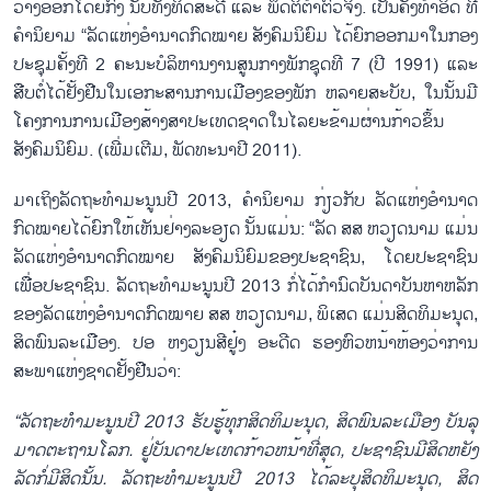
ວາງອອກໂດຍກົງ ນັບທັງທິດສະດີ ແລະ ພຶດຕິຕຳຕົວຈິງ. ເປັນຄັ້ງທຳອິດ ທີ່
ຄຳນິຍາມ “ລັດແຫ່ງອຳນາດກົດໝາຍ ສັງຄົມນິຍົມ ໄດ້ຍົກອອກມາໃນກອງ
ປະຊຸມຄັ້ງທີ 2 ຄະນະບໍລິຫານງານສູນກາງພັກຊຸດທີ 7 (ປີ 1991) ແລະ
ສືບຕໍ່ໄດ້ຢັ້ງຢືນໃນເອກະສານການເມືອງຂອງພັກ ຫລາຍສະບັບ, ໃນນັ້ນມີ
ໂຄງການການເມືອງສ້າງສາປະເທດຊາດໃນໄລຍະຂ້າມຜ່ານກ້າວຂຶ້ນ
ສັງຄົມນິຍົມ. (ເພີ່ມເຕີມ, ພັດທະນາປີ 2011).
ມາເຖິງລັດຖະທຳມະນູນປີ 2013, ຄຳນິຍາມ ກ່ຽວກັບ ລັດແຫ່ງອຳນາດ
ກົດໝາຍໄດ້ຍົກໃຫ້ເຫັນຢ່າງລະອຽດ ນັ້ນແມ່ນ: “ລັດ ສສ ຫວຽດນາມ ແມ່ນ
ລັດແຫ່ງອຳນາດກົດໝາຍ ສັງຄົມນິຍົມຂອງປະຊາຊົນ, ໂດຍປະຊາຊົນ
ເພື່ອປະຊາຊົນ. ລັດຖະທຳມະນູນປີ 2013 ກໍ່ໄດ້ກຳນົດບັນດາບັນຫາຫລັກ
ຂອງລັດແຫ່ງອຳນາດກົດໝາຍ ສສ ຫວຽດນາມ, ພິເສດ ແມ່ນສິດທິມະນຸດ,
ສິດພົນລະເມືອງ. ປອ ຫງວຽນສີຢູ໋ງ ອະດີດ ຮອງຫົວຫນ້າຫ້ອງວ່າການ
ສະພາແຫ່ງຊາດຢັ້ງຢືນວ່າ:
“ລັດຖະທຳມະນູນປີ 2013 ຮັບຮູ້ທຸກສິດທິມະນຸດ, ສິດພົນລະເມືອງ ບັນລຸ
ມາດຕະຖານໂລກ. ຢູ່ບັນດາປະເທດກ້າວຫນ້າທີ່ສຸດ, ປະຊາຊົນມີສິດຫຍັງ
ລັດກໍ່ມີສິດນັ້ນ. ລັດຖະທຳມະນູນປີ 2013 ໄດ້ລະບຸສິດທິມະນຸດ, ສິດ