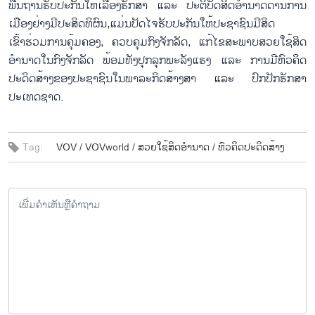
ພື້ນຖານຮັບປະກັນໃຫ້ເລື່ອງຮັກສາ ແລະ ປະຕິບັດສິດອຳນາດດ້ານການ
ເມືອງຢ່າງມີປະສິດທິຜົນ,ແມ່ນປັດໄຈຮັບປະກັນໃຫ້ປະຊາຊົນມີສິດ
ເຂົ້າຮ່ວມການຄຸ້ມຄອງ, ຄວບຄຸມກົງຈັກລັດ, ແກ້ໄຂສະພາບສວຍໃຊ້ສິດ
ອຳນາດໃນກົງຈັກລັດ ພ້ອມທັງປຸກລຸກພະລັງແຮງ ແລະ ການມີຫົວຄິດ
ປະດິດສ້າງຂອງປະຊາຊົນໃນພາລະກິດສ້າງສາ ແລະ ປົກປັກຮັກສາ
ປະເທດຊາດ.
Tag:
VOV /
VOVworld /
ສວຍໃຊ້ສິດອຳນາດ /
ຫົວຄິດປະດິດສ້າງ