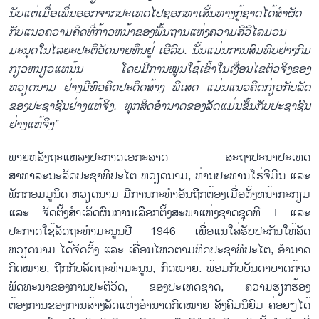
ນັບແຕ່ເມື່ອເພິ່ນອອກຈາກປະເທດໄປຊອກຫາເສັ້ນທາງກູ້ຊາດໄດ້ສຳຜັດ
ກັບແນວຄວາມຄິດທີ່ກ້າວຫນ້າຂອງພື້ນຖານແຫ່ງຄວາມສີວິໄລມວນ
ມະນຸດໃນໄລຍະປະຕິວັດນາຍທຶນຢູ່ ເອີລົບ. ນັ້ນແມ່ນການສົມທົບຢ່າງກົມ
ກຽວຫນຽວແຫນ້ນ ໂດຍມີການໝູນໃຊ້ເຂົ້າໃນເງື່ອນໄຂຕົວຈິງຂອງ
ຫວຽດນາມ ຢ່າງມີຫົວຄິດປະດິດສ້າງ ພິເສດ ແມ່ນແນວຄິດກ່ຽວກັບລັດ
ຂອງປະຊາຊົນຢ່າງແທ້ຈິງ. ທຸກສິດອຳນາດຂອງລັດແມ່ນຂຶ້ນກັບປະຊາຊົນ
ຢ່າງແທ້ຈິງ”
ພາຍຫລັງຖະແຫລງປະກາດເອກະລາດ ສະຖາປະນາປະເທດ
ສາທາລະນະລັດປະຊາທິປະໄຕ ຫວຽດນາມ, ທ່ານປະທານໂຮ່ຈີມິນ ແລະ
ພັກກອມມູນິດ ຫວຽດນາມ ມີການກະທຳອັນຖືກຕ້ອງເມື່ອຕັ້ງຫນ້າກະກຽມ
ແລະ ຈັດຕັ້ງສຳເລັດຜົນການເລືອກຕັ້ງສະພາແຫ່ງຊາດຊຸດທີ I ແລະ
ປະກາດໃຊ້ລັດຖະທຳມະນູນປີ 1946 ເພື່ອແນໃສ່ຮັບປະກັນໃຫ້ລັດ
ຫວຽດນາມ ໄດ້ຈັດຕັ້ງ ແລະ ເຄື່ອນໄຫວຕາມທິດປະຊາທິປະໄຕ, ອຳນາດ
ກົດໝາຍ, ຖືກກັບລັດຖະທຳມະນູນ, ກົດໝາຍ. ພ້ອມກັບບັນດາບາດກ້າວ
ພັດທະນາຂອງການປະຕິວັດ, ຂອງປະເທດຊາດ, ຄວາມຮຽກຮ້ອງ
ຕ້ອງການຂອງການສ້າງລັດແຫ່ງອຳນາດກົດໝາຍ ສັງຄົມນິຍົມ ຄ່ອຍໆໄດ້