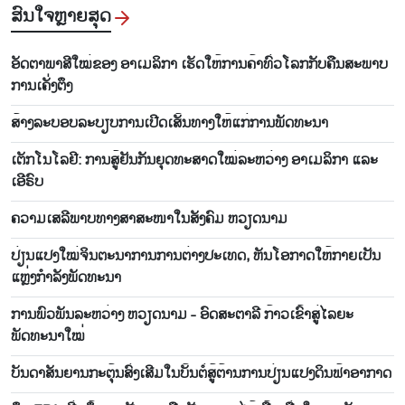
ສົນ​ໃຈ​ຫຼາຍ​ສຸດ
ອັດ​ຕາ​ພາ​ສີ​ໃໝ່​ຂອງ ອາ​ເມ​ລິ​ກາ​ ເຮັດ​ໃຫ້​ການ​ຄ້າ​ທົ່ວ​ໂລກ​ກັບ​ຄືນ​ສະ​ພາບ​
ການ​ເຄັ່ງ​ຕຶງ
ສ້າງ​ລະ​ບອບ​ລະ​ບຽບ​ການ​ເປີດ​ເສັ້ນ​ທາງ​ໃຫ້​ແກ່​ການ​ພັດ​ທະ​ນາ
ເຕັກ​ໂນ​ໂລ​ຢີ: ການ​ສູ້​ຢັນ​ກັນ​ຍຸດ​ທະ​ສາດ​ໃໝ່​ລະ​ຫວ່າງ ອາ​ເມ​ລິ​ກາ ແລະ
ເອີ​ຣົບ
ຄວາມ​ເສ​ລີ​ພາບ​ທາງສາ​ສະ​ໜາ​ໃນ​ສັງ​ຄົມ ຫວຽດ​ນາມ
ປ່ຽນແປງໃໝ່ຈິນຕະນາການການຕ່າງປະເທດ, ຫັນໂອກາດໃຫ້ກາຍເປັນ
ແຫຼ່ງກຳລັງພັດທະນາ
ການພົວພັນລະຫວ່າງ ຫວຽດນາມ - ອົດສະຕາລີ ກ້າວເຂົ້າສູ່ໄລຍະ
ພັດທະນາໃໝ່
ບັນ​ດາ​ສັນ​ຍານກະ​ຕຸ້ນ​ສົ່ງ​ເສີມ​ໃນ​ບັ້ນ​ຕໍ່​ສູ້​ຕ້ານ​ການ​ປ່ຽນ​ແປງ​ດິນ​ຟ້າ​ອາ​ກາດ