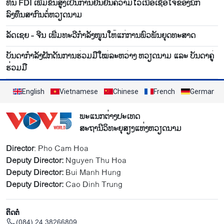
ທຶນ FDI ເພີ່ມຂຶ້ນສູງເປັນການຢືນຢັນຄວາມໄວ້ເນື້ອເຊື່ອໃຈຂອງນັກ
ລົງທຶນສາກົນຕໍ່ຫວຽດນາມ
ລັດເຊຍ - ຈີນ ເພີ່ມທະວີກຳລັງໜູນໃຫ້ແກ່ການພົວພັນຍຸດທະສາດ
ບັນ​ດາ​ກຳ​ລັງ​ຝັກ​ດັນ​ການ​ຮ່ວມ​ມື​ໃໝ່​ລະ​ຫວ່າງ ຫວຽດ​ນາມ ແລະ ບັນ​ດາ​ຄູ່​
ຮ່ວມ​ມື
English
Vietnamese
Chinese
French
German
ພະແນກຕ່າງປະເທດ
ສະຖານີວິທະຍຸສຽງແຫ່ງຫວຽດນາມ
Director
: Pho Cam Hoa
Deputy Director:
Nguyen Thu Hoa
Deputy Director:
Bui Manh Hung
Deputy Director:
Cao Dinh Trung
ຕິດຕໍ່
(084) 24 38266809