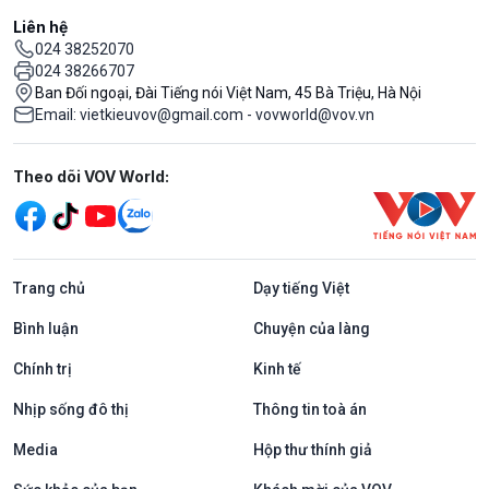
Liên hệ
024 38252070
024 38266707
Ban Đối ngoại, Đài Tiếng nói Việt Nam, 45 Bà Triệu, Hà Nội
Email: vietkieuvov@gmail.com - vovworld@vov.vn
Mạng xã hội
Theo dõi VOV World:
Trang chủ
Dạy tiếng Việt
Bình luận
Chuyện của làng
Chính trị
Kinh tế
Nhịp sống đô thị
Thông tin toà án
Media
Hộp thư thính giả