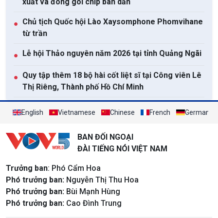
xuất và đóng gói chip bán dẫn
Chủ tịch Quốc hội Lào Xaysomphone Phomvihane
●
từ trần
Lễ hội Thảo nguyên năm 2026 tại tỉnh Quảng Ngãi
●
Quy tập thêm 18 bộ hài cốt liệt sĩ tại Công viên Lê
●
Thị Riêng, Thành phố Hồ Chí Minh
Cuộc đua mở "Con đường Tơ lụa trên băng"
●
English
Vietnamese
Chinese
French
German
Xem tất cả
BAN ĐỐI NGOẠI
ĐÀI TIẾNG NÓI VIỆT NAM
Trưởng ban
: Phó Cẩm Hoa
Phó trưởng ban:
Nguyễn Thị Thu Hoa
Phó trưởng ban:
Bùi Mạnh Hùng
Phó trưởng ban:
Cao Đình Trung