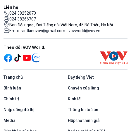
Liên hệ
024 38252070
024 38266707
Ban Đối ngoại, Đài Tiếng nói Việt Nam, 45 Bà Triệu, Hà Nội
Email: vietkieuvov@gmail.com - vovworld@vov.vn
Mạng xã hội
Theo dõi VOV World:
Trang chủ
Dạy tiếng Việt
Bình luận
Chuyện của làng
Chính trị
Kinh tế
Nhịp sống đô thị
Thông tin toà án
Media
Hộp thư thính giả