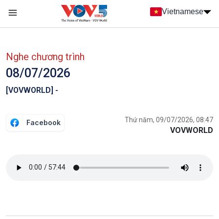
Nhảy đến nội dung
Vietnamese
Main navigation
menu phụ tiếng Việt
Nghe chương trình
08/07/2026
[VOVWORLD] -
Thứ năm, 09/07/2026, 08:47
Facebook
VOVWORLD