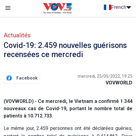
Nhảy đến nội dung
French
Menu trang chủ tiếng Pháp
menu phụ tiếng Pháp
Actualités
Covid-19: 2.459 nouvelles guérisons
recensées ce mercredi
mercredi, 25/05/2022, 19:25
Facebook
VOVWORLD
(VOVWORLD) - Ce mercredi, le Vietnam a confirmé 1.344
nouveaux cas de Covid-19, portant le nombre total de
patients à 10.712.733.
Le même jour, 2.459 personnes ont été déclarées guéries,