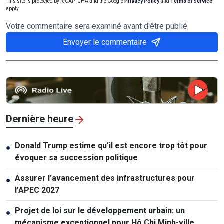
This site is protected by reCAPTCHA and the Google
Privacy Policy
and
Terms of Service
apply.
Votre commentaire sera examiné avant d'être publié
Envoyer le commentaire
Dernière heure
Donald Trump estime qu’il est encore trop tôt pour
●
évoquer sa succession politique
Assurer l’avancement des infrastructures pour
●
l’APEC 2027
Projet de loi sur le développement urbain: un
●
mécanisme exceptionnel pour Hô Chi Minh-ville