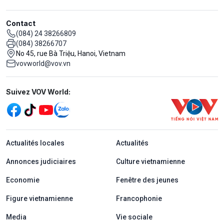
Contact
(084) 24 38266809
(084) 38266707
No 45, rue Bà Triệu, Hanoi, Vietnam
vovworld@vov.vn
Mạng xã hội
Suivez VOV World:
menu footer tiếng Pháp
Actualités locales
Actualités
Annonces judiciaires
Culture vietnamienne
Economie
Fenêtre des jeunes
Figure vietnamienne
Francophonie
Media
Vie sociale