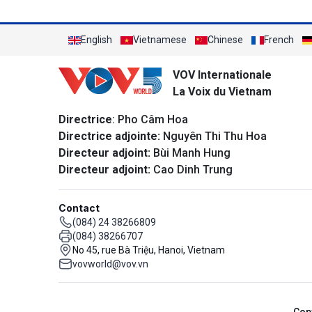
English
Vietnamese
Chinese
French
VOV Internationale
La Voix du Vietnam
Directrice
: Pho Câm Hoa
Directrice adjointe:
Nguyên Thi Thu Hoa
Directeur adjoint:
Bùi Manh Hung
Directeur adjoint:
Cao Dinh Trung
Contact
(084) 24 38266809
(084) 38266707
No 45, rue Bà Triệu, Hanoi, Vietnam
vovworld@vov.vn