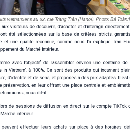
duits vietnamiens au 62, rue Tràng Tiên (Hanoï). Photo: Bá Toàn
ux visiteurs de découvrir, d’acheter et d’interagir directement
ont été sélectionnées sur la base de critères stricts, garanti
aire et une qualité reconnue, comme nous l’a expliqué Trân Huu
oppement du Marché intérieur.
me avec l’objectif de rassembler environ une centaine de
 in Vietnam’, à 100%. Ce sont des produits qui incarnent plei
ure, d’identité et de sens, et proposés à des prix adaptés. Il est
 préservation, en leur offrant une place centrale et emblémati
etnamiens», nous dit-il.
ors de sessions de diffusion en direct sur le compte TikTok of
arché intérieur.
rs peuvent effectuer leurs achats sur place à des horaires déf