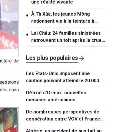
une réalité vivante
À Tà Xùa, les jeunes Mông
●
redonnent vie à la teinture à
l’indigo
Lai Châu: 24 familles sinistrées
●
retrouvent un toit après la crue
de Muong Than
Les plus populaires
istère de
Les États-Unis imposent une
caution pouvant atteindre 20.000
 sessions
dollars pour les demandes de visa
nales dans
Détroit d'Ormuz: nouvelles
de ressortissants de 50 pays
menaces américaines
De nombreuses perspectives de
coopération entre VOV et France
Médias Monde
Algérie: un accident de bus fait au