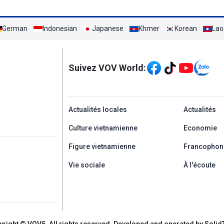
German
Indonesian
Japanese
Khmer
Korean
Lao
Mạng xã hội
Suivez VOV World:
menu footer tiếng Ph
Actualités locales
Actualités
Culture vietnamienne
Economie
Figure vietnamienne
Francophon
Vie sociale
À l'écoute