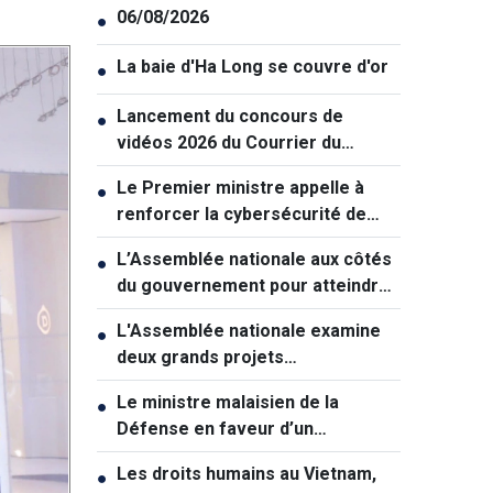
06/08/2026
●
La baie d'Ha Long se couvre d'or
●
Lancement du concours de
●
vidéos 2026 du Courrier du
Vietnam: "La paix et la jeunesse"
Le Premier ministre appelle à
●
renforcer la cybersécurité de
manière coordonnée
L’Assemblée nationale aux côtés
●
du gouvernement pour atteindre
une croissance à deux chiffres
L'Assemblée nationale examine
●
deux grands projets
d'infrastructures pour soutenir la
Le ministre malaisien de la
●
croissance
Défense en faveur d’un
rapprochement avec le Vietnam
Les droits humains au Vietnam,
●