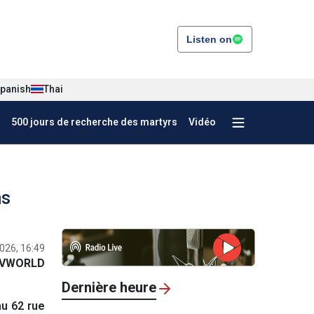
Listen on
panish
Thai
500 jours de recherche des martyrs
Vidéo
ns
2026, 16:49
VWORLD
Dernière heure
au 62 rue