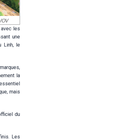
/VOV
 avec les
ssant une
 Linh, le
 marques,
nement la
 essentiel
que, mais
ficiel du
inis. Les