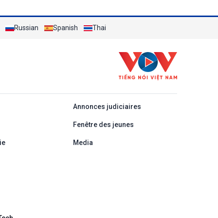
Russian
Spanish
Thai
áp
Annonces judiciaires
Fenêtre des jeunes
ie
Media