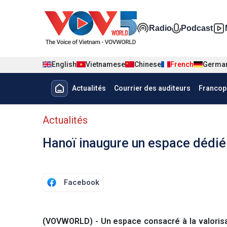
Nhảy đến nội dung
Đa phương t
Radio
Podcast
English
Vietnamese
Chinese
French
Germa
Menu trang chủ tiếng Pháp
Actualités
Courrier des auditeurs
Francop
menu phụ tiếng Pháp
Actualités
Hanoï inaugure un espace dédié
Facebook
(VOVWORLD) - Un espace consacré à la valorisat