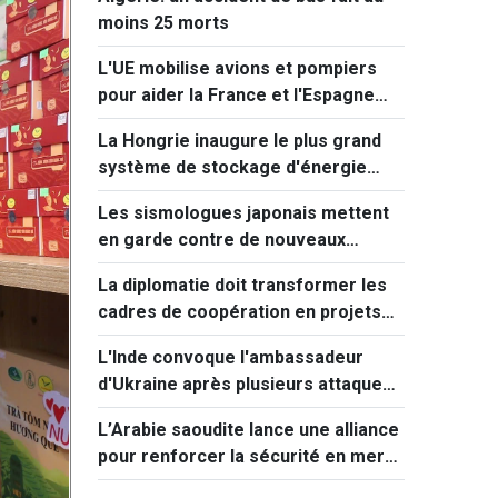
moins 25 morts
L'UE mobilise avions et pompiers
pour aider la France et l'Espagne
face aux incendies
La Hongrie inaugure le plus grand
système de stockage d'énergie
d'Europe centrale
Les sismologues japonais mettent
en garde contre de nouveaux
séismes majeurs après celui de
La diplomatie doit transformer les
Kumamoto
cadres de coopération en projets
concrets
L'Inde convoque l'ambassadeur
d'Ukraine après plusieurs attaques
visant des navires marchands en
L’Arabie saoudite lance une alliance
mer Noire.
pour renforcer la sécurité en mer
Rouge