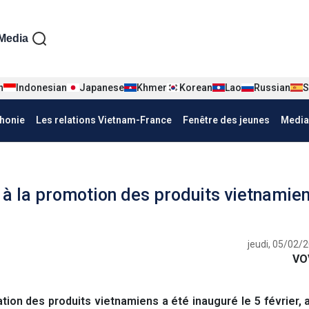
iện tiếng Pháp
Media
n
Indonesian
Japanese
Khmer
Korean
Lao
Russian
S
honie
Les relations Vietnam-France
Fenêtre des jeunes
Media
 à la promotion des produits vietnamie
jeudi, 05/02/
VO
ion des produits vietnamiens a été inauguré le 5 février, 