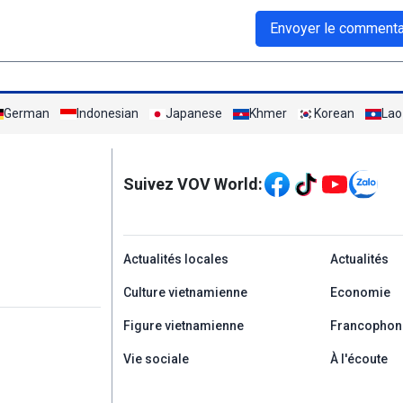
Envoyer le commenta
German
Indonesian
Japanese
Khmer
Korean
Lao
Mạng xã hội
Suivez VOV World:
menu footer tiếng Ph
Actualités locales
Actualités
Culture vietnamienne
Economie
Figure vietnamienne
Francophon
Vie sociale
À l'écoute