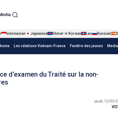
iện tiếng Pháp
Media
n
Indonesian
Japanese
Khmer
Korean
Lao
Russian
S
honie
Les relations Vietnam-France
Fenêtre des jeunes
Media
e d’examen du Traité sur la non-
res
jeudi, 12/03/
VO