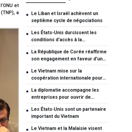
l’ONU et
 (TNP), a
Le Liban et Israël achèvent un
●
septième cycle de négociations
Les États-Unis durcissent les
●
conditions d'accès à la
citoyenneté par le droit du sol
La République de Corée réaffirme
●
son engagement en faveur d'une
coexistence pacifique avec la
Le Vietnam mise sur la
●
RPDC
coopération internationale pour
dynamiser la promotion
La diplomatie accompagne les
●
touristique
entreprises pour ouvrir de
nouvelles perspectives de
Les États-Unis sont un partenaire
●
développement
important du Vietnam
Le Vietnam et la Malaisie visent
●