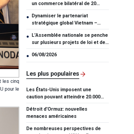
un commerce bilatéral de 20
milliards de dollars
Dynamiser le partenariat
●
stratégique global Vietnam –
Thaïlande
L’Assemblée nationale se penche
●
sur plusieurs projets de loi et de
résolution majeurs
06/08/2026
●
Les plus populaires
 les cinq
U pour le
Les États-Unis imposent une
caution pouvant atteindre 20.000
dollars pour les demandes de visa
Détroit d'Ormuz: nouvelles
de ressortissants de 50 pays
menaces américaines
De nombreuses perspectives de