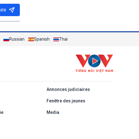
ire
Russian
Spanish
Thai
áp
Annonces judiciaires
Fenêtre des jeunes
ie
Media