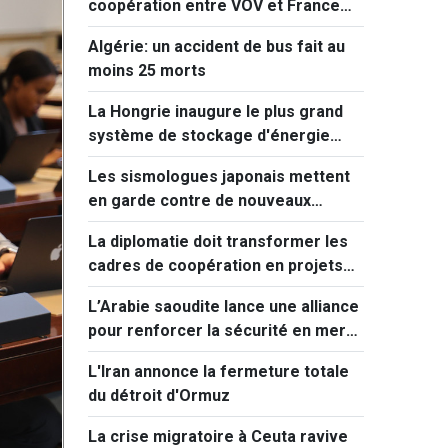
coopération entre VOV et France
Médias Monde
Algérie: un accident de bus fait au
moins 25 morts
La Hongrie inaugure le plus grand
système de stockage d'énergie
d'Europe centrale
Les sismologues japonais mettent
en garde contre de nouveaux
séismes majeurs après celui de
La diplomatie doit transformer les
Kumamoto
cadres de coopération en projets
concrets
L’Arabie saoudite lance une alliance
pour renforcer la sécurité en mer
Rouge
L'Iran annonce la fermeture totale
du détroit d'Ormuz
La crise migratoire à Ceuta ravive