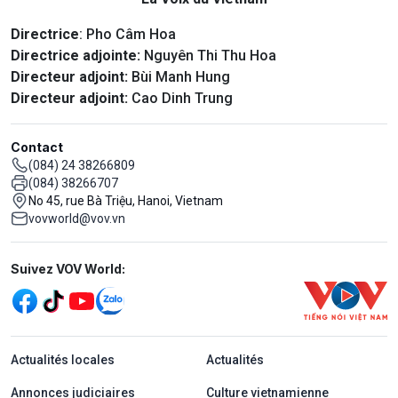
Directrice
: Pho Câm Hoa
Directrice adjointe:
Nguyên Thi Thu Hoa
Directeur adjoint:
Bùi Manh Hung
Directeur adjoint:
Cao Dinh Trung
Contact
(084) 24 38266809
(084) 38266707
No 45, rue Bà Triệu, Hanoi, Vietnam
vovworld@vov.vn
Mạng xã hội
Suivez VOV World:
menu footer tiếng Pháp
Actualités locales
Actualités
Annonces judiciaires
Culture vietnamienne