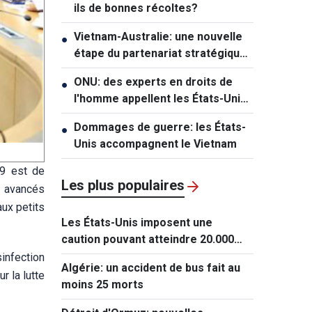
ils de bonnes récoltes?
Vietnam-Australie: une nouvelle
●
étape du partenariat stratégique
global
ONU: des experts en droits de
●
l'homme appellent les États-Unis
à lever les sanctions contre Cuba
Dommages de guerre: les États-
●
Unis accompagnent le Vietnam
19 est de
Les plus populaires
s avancés
aux petits
Les États-Unis imposent une
caution pouvant atteindre 20.000
dollars pour les demandes de visa
sinfection
Algérie: un accident de bus fait au
de ressortissants de 50 pays
r la lutte
moins 25 morts