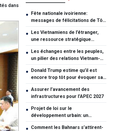
ités dans
Fête nationale ivoirienne:
●
messages de félicitations de Tô
Lâm et de Lê Hoài Trung
Les Vietnamiens de l’étranger,
●
une ressource stratégique
majeure contribuant au
Les échanges entre les peuples,
●
renforcement de la puissance
un pilier des relations Vietnam-
nationale
Australie
Donald Trump estime qu’il est
●
encore trop tôt pour évoquer sa
succession politique
Assurer l’avancement des
●
infrastructures pour l’APEC 2027
Projet de loi sur le
●
développement urbain: un
mécanisme exceptionnel pour Hô
Comment les Bahnars s’attirent-
●
Chi Minh-ville