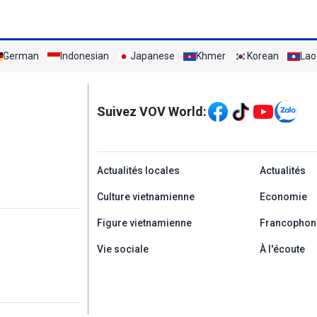
German
Indonesian
Japanese
Khmer
Korean
Lao
Mạng xã hội
Suivez VOV World:
menu footer tiếng Ph
Actualités locales
Actualités
Culture vietnamienne
Economie
Figure vietnamienne
Francophon
Vie sociale
À l'écoute