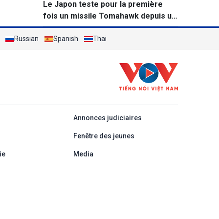
Le Japon teste pour la première
fois un missile Tomahawk depuis un
destroyer
Russian
Spanish
Thai
áp
Annonces judiciaires
Fenêtre des jeunes
ie
Media