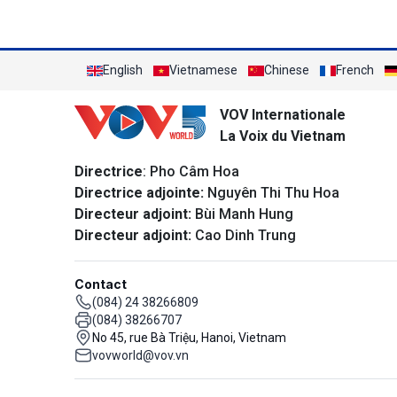
English
Vietnamese
Chinese
French
VOV Internationale
La Voix du Vietnam
Directrice
: Pho Câm Hoa
Directrice adjointe:
Nguyên Thi Thu Hoa
Directeur adjoint:
Bùi Manh Hung
Directeur adjoint:
Cao Dinh Trung
Contact
(084) 24 38266809
(084) 38266707
No 45, rue Bà Triệu, Hanoi, Vietnam
vovworld@vov.vn