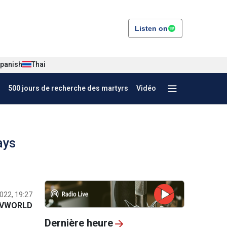
Listen on
panish
Thai
500 jours de recherche des martyrs
Vidéo
ays
2022, 19:27
VWORLD
Dernière heure