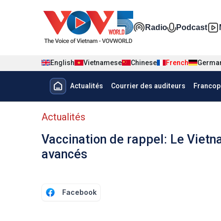
Nhảy đến nội dung
Đa phương t
Radio
Podcast
English
Vietnamese
Chinese
French
Germa
Menu trang chủ tiếng Pháp
Actualités
Courrier des auditeurs
Francop
menu phụ tiếng Pháp
Actualités
Vaccination de rappel: Le Vietn
avancés
Facebook