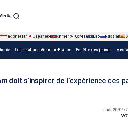
iện tiếng Pháp
Media
n
Indonesian
Japanese
Khmer
Korean
Lao
Russian
S
honie
Les relations Vietnam-France
Fenêtre des jeunes
Media
am doit s’inspirer de l’expérience des p
lundi, 20/06/
VO