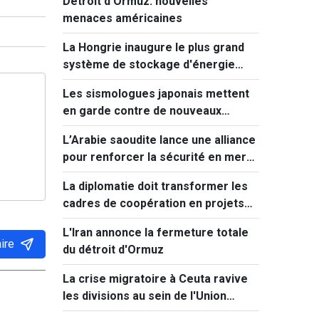
Détroit d'Ormuz: nouvelles
menaces américaines
La Hongrie inaugure le plus grand
système de stockage d'énergie
d'Europe centrale
Les sismologues japonais mettent
en garde contre de nouveaux
séismes majeurs après celui de
L’Arabie saoudite lance une alliance
Kumamoto
pour renforcer la sécurité en mer
Rouge
La diplomatie doit transformer les
cadres de coopération en projets
concrets
L'Iran annonce la fermeture totale
ire
du détroit d'Ormuz
La crise migratoire à Ceuta ravive
les divisions au sein de l'Union
européenne