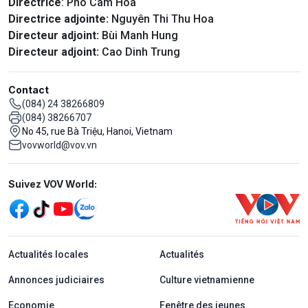
Directrice
: Pho Câm Hoa
Directrice adjointe:
Nguyên Thi Thu Hoa
Directeur adjoint:
Bùi Manh Hung
Directeur adjoint:
Cao Dinh Trung
Contact
(084) 24 38266809
(084) 38266707
No 45, rue Bà Triệu, Hanoi, Vietnam
vovworld@vov.vn
Mạng xã hội
Suivez VOV World:
menu footer tiếng Pháp
Actualités locales
Actualités
Annonces judiciaires
Culture vietnamienne
Economie
Fenêtre des jeunes