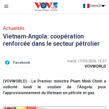
Nhảy đến nội dung
French
Menu trang chủ tiếng Pháp
menu phụ tiếng Pháp
Actualités
Vietnam-Angola: coopération
renforcée dans le secteur pétrolier
mardi, 17/03/2026, 15:37
Facebook
VOVWORLD
(VOVWORLD) - Le Premier ministre Pham Minh Chinh a
sollicité lundi le soutien de l’Angola pour
l’approvisionnement du Vietnam en pétrole et gaz.