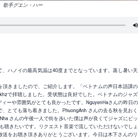
歌手グエン・ハー
て、ハノイの最高気温は40度までとなっています。蒸し暑い
。
を頂きましたので、ご紹介します。「ベトナムの声日本語課の
020khzで拝聴しました。受状態は良好でした。ベトナムのジャ
ーや雰囲気がとても良かったです。NguyenHaさんの昨日
とても落ち着きました。PhuongAnh さんの去る秋を見お
Nha さんの午後一人で街を歩いた僕は声が良くてジャズにピ
他にも聴きたいです。リクエスト音楽で流していただけないでし
放送をお聴き頂きありがとうございます。今日は木下さんのリ