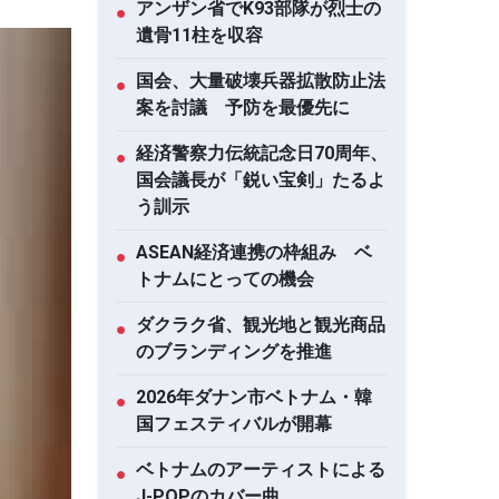
アンザン省でK93部隊が烈士の
●
遺骨11柱を収容
国会、大量破壊兵器拡散防止法
●
案を討議 予防を最優先に
経済警察力伝統記念日70周年、
●
国会議長が「鋭い宝剣」たるよ
う訓示
ASEAN経済連携の枠組み ベ
●
トナムにとっての機会
ダクラク省、観光地と観光商品
●
のブランディングを推進
2026年ダナン市ベトナム・韓
●
国フェスティバルが開幕
ベトナムのアーティストによる
●
J-POPのカバー曲