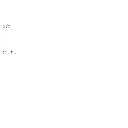
まった
た」
」でした。