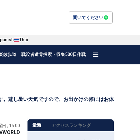
聞いてください
panish
Thai
楽散歩道
戦没者遺骨捜索・収集500日作戦
います。蒸し暑い天気ですので、お出かけの際にはお体
最新
アクセスランキング
日 , 15:00
VWORLD