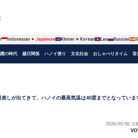
iện tiếng Nhật
n
Indonesian
Japanese
Khmer
Korean
Lao
Russian
S
躍の時代
越日関係
ハノイ便り
文化社会
おしゃべりタイム
音
が続き、日差しが出てきて、ハノイの最高気温は40度までとなって
2026/05/30, 土曜
VO