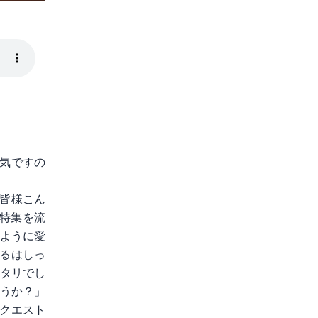
天気ですの
皆様こん
ズ特集を流
のように愛
くるはしっ
ッタリでし
ょうか？」
クエスト