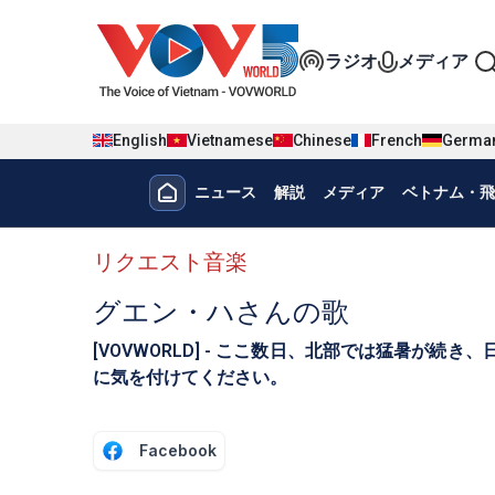
Nhảy đến nội dung
Đa phương t
ラジオ
メディア
English
Vietnamese
Chinese
French
Germa
Menu trang chủ tiếng nhật
ニュース
解説
メディア
ベトナム・飛
menu phụ tiếng Nhật
リクエスト音楽
グエン・ハさんの歌
[VOVWORLD] - ここ数日、北部では猛暑
に気を付けてください。
Facebook