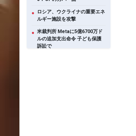
ロシア、ウクライナの重要エネ
●
ルギー施設を攻撃
米裁判所 Metaに5億6700万ド
●
ルの追加支出命令 子ども保護
訴訟で
米上院 ロシアに対する制裁法
●
案を可決
すべて表示