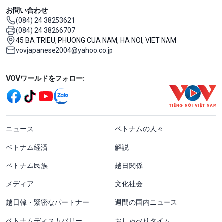
お問い合わせ
(084) 24 38253621
(084) 24 38266707
45 BA TRIEU, PHUONG CUA NAM, HA NOI, VIET NAM
vovjapanese2004@yahoo.co.jp
Mạng xã hội
VOVワールドをフォロー:
menu footer tiếng Nhật
ニュース
ベトナムの人々
ベトナム経済
解説
ベトナム民族
越日関係
メディア
文化社会
越日韓・緊密なパートナー
週間の国内ニュース
ベトナムディスカバリー
おしゃべりタイム