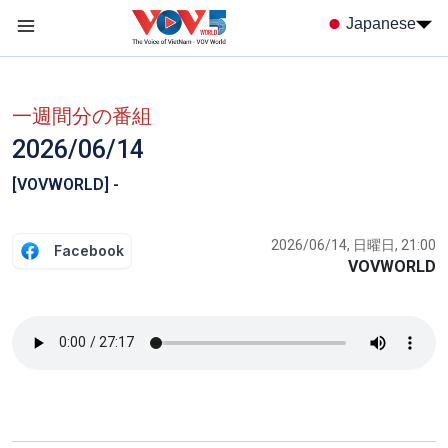
Nhảy đến nội dung
Japanese
Menu trang chủ tiếng nhật
menu phụ tiếng Nhật
一週間分の番組
2026/06/14
[VOVWORLD] -
2026/06/14, 日曜日, 21:00
Facebook
VOVWORLD