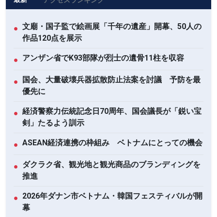
文廟・国子監で絵画展「千年の遺産」開幕、50人の
●
作品120点を展示
アンザン省でK93部隊が烈士の遺骨11柱を収容
●
国会、大量破壊兵器拡散防止法案を討議 予防を最
●
優先に
経済警察力伝統記念日70周年、国会議長が「鋭い宝
●
剣」たるよう訓示
ASEAN経済連携の枠組み ベトナムにとっての機会
●
ダクラク省、観光地と観光商品のブランディングを
●
推進
2026年ダナン市ベトナム・韓国フェスティバルが開
●
幕