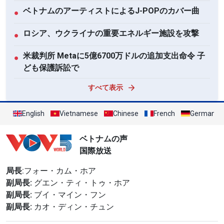
ベトナムのアーティストによるJ-POPのカバー曲
●
ロシア、ウクライナの重要エネルギー施設を攻撃
●
米裁判所 Metaに5億6700万ドルの追加支出命令 子
●
ども保護訴訟で
すべて表示
English
Vietnamese
Chinese
French
German
ベトナムの声
国際放送
局長
:フォー・カム・ホア
副局長:
グエン・ティ・トゥ・ホア
副局長:
ブイ・マイン・フン
副局長:
カオ・ディン・チュン