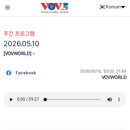
Nhảy đến nội dung
Korean
Menu trang chủ tiếng Hàn
menu phụ tiếng Hàn
주간 프로그램
2026.05.10
[VOVWORLD] -
2026/05/10, 일요일, 21:44
Facebook
VOVWORLD