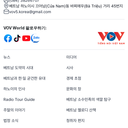
(084) 38266707
베트남 하노이시 끄어남(Cửa Nam)동 바찌에우(Bà Triệu) 거리 45번지
vov5.korea@gmail.com
Mạng xã hội
VOV World 팔로우하기:
menu footer tiếng Hàn
뉴스
미디어
베트남 도약의 시대
시사
베트남과 한‧일 굳건한 유대
경제 초점
하노이의 인사
문화의 창
Radio Tour Guide
베트남 소수민족의 색깔 탐구
주말의 이야기
베트남 멜로디 산책
법정 소식
청취자 편지