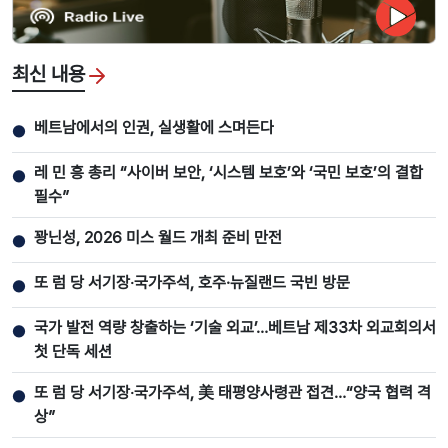
최신 내용
베트남에서의 인권, 실생활에 스며든다
●
레 민 흥 총리 “사이버 보안, ‘시스템 보호’와 ‘국민 보호’의 결합
●
필수”
꽝닌성, 2026 미스 월드 개최 준비 만전
●
또 럼 당 서기장‧국가주석, 호주·뉴질랜드 국빈 방문
●
국가 발전 역량 창출하는 ‘기술 외교’…베트남 제33차 외교회의서
●
첫 단독 세션
또 럼 당 서기장‧국가주석, 美 태평양사령관 접견…“양국 협력 격
●
상”