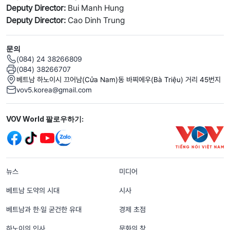
Deputy Director:
Bui Manh Hung
Deputy Director:
Cao Dinh Trung
문의
(084) 24 38266809
(084) 38266707
베트남 하노이시 끄어남(Cửa Nam)동 바찌에우(Bà Triệu) 거리 45번지
vov5.korea@gmail.com
Mạng xã hội
VOV World 팔로우하기:
menu footer tiếng Hàn
뉴스
미디어
베트남 도약의 시대
시사
베트남과 한‧일 굳건한 유대
경제 초점
하노이의 인사
문화의 창