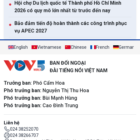
Hội chợ Du lịch quốc tế Thành phố Hồ Chí Minh
●
2026 có quy mô lớn nhất từ trước đến nay
Bảo đảm tiến độ hoàn thành các công trình phục
●
vụ APEC 2027
Dự án Luật Phát triển đô thị xác định cơ chế đặc
●
English
Vietnamese
Chinese
French
German
thù vượt trội cho Thành phố Hồ Chí Minh
BAN ĐỐI NGOẠI
Xem tất cả
ĐÀI TIẾNG NÓI VIỆT NAM
Trưởng ban
: Phó Cẩm Hoa
Phó trưởng ban:
Nguyễn Thị Thu Hoa
Phó trưởng ban:
Bùi Mạnh Hùng
Phó trưởng ban:
Cao Đình Trung
Liên hệ
024 38252070
024 38266707