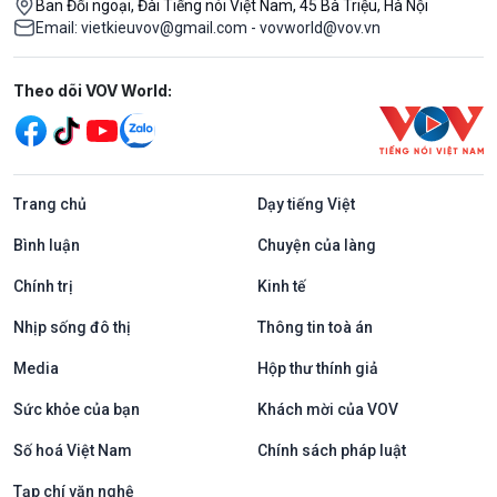
Ban Đối ngoại, Đài Tiếng nói Việt Nam, 45 Bà Triệu, Hà Nội
Email: vietkieuvov@gmail.com - vovworld@vov.vn
Mạng xã hội
Theo dõi VOV World:
Trang chủ
Dạy tiếng Việt
Bình luận
Chuyện của làng
Chính trị
Kinh tế
Nhịp sống đô thị
Thông tin toà án
Media
Hộp thư thính giả
Sức khỏe của bạn
Khách mời của VOV
Số hoá Việt Nam
Chính sách pháp luật
Tạp chí văn nghệ