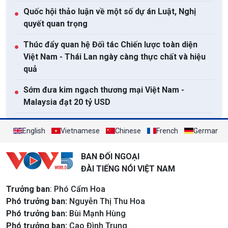
Quốc hội thảo luận về một số dự án Luật, Nghị
●
quyết quan trọng
Thúc đẩy quan hệ Đối tác Chiến lược toàn diện
●
Việt Nam - Thái Lan ngày càng thực chất và hiệu
quả
Sớm đưa kim ngạch thương mại Việt Nam -
●
Malaysia đạt 20 tỷ USD
Việt Nam coi Hoa Kỳ là một trong những đối tác
●
English
Vietnamese
Chinese
French
German
quan trọng hàng đầu
Xem tất cả
BAN ĐỐI NGOẠI
ĐÀI TIẾNG NÓI VIỆT NAM
Trưởng ban
: Phó Cẩm Hoa
Phó trưởng ban:
Nguyễn Thị Thu Hoa
Phó trưởng ban:
Bùi Mạnh Hùng
Phó trưởng ban:
Cao Đình Trung