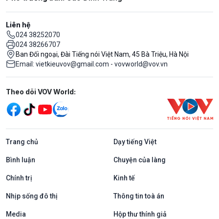
Liên hệ
024 38252070
024 38266707
Ban Đối ngoại, Đài Tiếng nói Việt Nam, 45 Bà Triệu, Hà Nội
Email: vietkieuvov@gmail.com - vovworld@vov.vn
Mạng xã hội
Theo dõi VOV World:
Trang chủ
Dạy tiếng Việt
Bình luận
Chuyện của làng
Chính trị
Kinh tế
Nhịp sống đô thị
Thông tin toà án
Media
Hộp thư thính giả