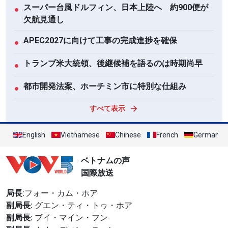
スーパー台風ドルフィン、日本上陸へ 約900便が
●
欠航見通し
APEC2027に向けて工事の完成進捗を確保
●
トランプ米大統領、後継候補を語るのは時期尚早
●
都市開発法案、ホーチミン市に特別な仕組み
●
すべて表示
English
Vietnamese
Chinese
French
German
ベトナムの声
国際放送
局長
:フォー・カム・ホア
副局長:
グエン・ティ・トゥ・ホア
副局長:
ブイ・マイン・フン