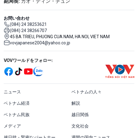
副局長:
カオ・ディン・チュン
お問い合わせ
(084) 24 38253621
(084) 24 38266707
45 BA TRIEU, PHUONG CUA NAM, HA NOI, VIET NAM
vovjapanese2004@yahoo.co.jp
Mạng xã hội
VOVワールドをフォロー:
menu footer tiếng Nhật
ニュース
ベトナムの人々
ベトナム経済
解説
ベトナム民族
越日関係
メディア
文化社会
越日韓・緊密なパートナー
週間の国内ニュース