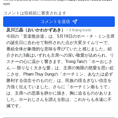
apply.
コメントは投稿前に審査されます
コメントを送信
及川三晶（おいかわかずあき）
-
3 tháng trước
今回の「音楽散歩道」は、5月19日のホー・チ・ミン主席
の誕生日に合わせて制作された点が大変タイムリーで、
番組全体が象徴的な意味を帯びていたと感じました。紹
介された3曲はいずれも主席への深い敬愛が込められ、リ
スナーの心に温かく響きます。Trong Tanの「ホーおじさ
ん ― 限りなく大きな愛」は、主席の無限の慈愛を思い起
こさせ、Pham Thuy Dungの「ホーチミン、あなたは必ず
勝利する信念そのものだ」は、民族の揺るぎない信念を
力強く伝えていました。さらに「ホーチミン廟もうで」
は、主席への思慕を静かに描き、胸に迫るものがありま
した。ホーおじさんを讃える歌は、これからも永遠に不
滅です。