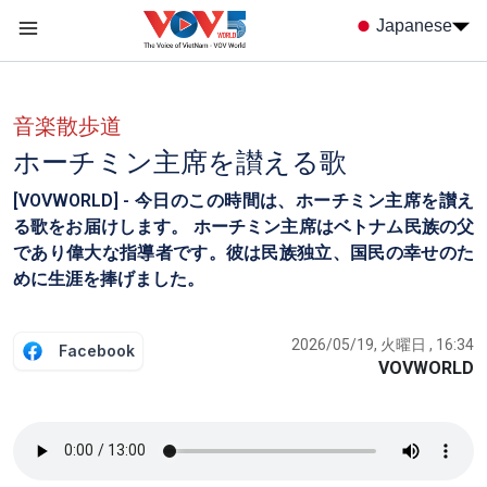
Nhảy đến nội dung
Japanese
Menu trang chủ tiếng nhật
menu phụ tiếng Nhật
音楽散歩道
ホーチミン主席を讃える歌
[VOVWORLD] - 今日のこの時間は、ホーチミン主席を讃え
る歌をお届けします。 ホーチミン主席はベトナム民族の父
であり偉大な指導者です。彼は民族独立、国民の幸せのた
めに生涯を捧げました。
2026/05/19, 火曜日 , 16:34
Facebook
VOVWORLD