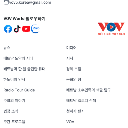
vov5.korea@gmail.com
Mạng xã hội
VOV World 팔로우하기:
menu footer tiếng Hàn
뉴스
미디어
베트남 도약의 시대
시사
베트남과 한‧일 굳건한 유대
경제 초점
하노이의 인사
문화의 창
Radio Tour Guide
베트남 소수민족의 색깔 탐구
주말의 이야기
베트남 멜로디 산책
법정 소식
청취자 편지
주간 프로그램
VOV