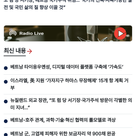
또 럼 당 서기장, 베트남 국가주석 취임…“국가의 신속·지속가능한 발
전 및 국민 삶의 질 향상 이끌 것”
최신 내용
베트남 타이응우옌성, 디지털 데이터 플랫폼 구축에 ‘가속도’
●
이스라엘, 美 지원 ‘가자지구 하마스 무장해제’ 15개 항 계획 거
●
부
뉴질랜드 외교 장관, “또 럼 당 서기장‧국가주석 방문이 각별한 의
●
미 지녀…”
베트남-호주 관계, 과학·기술·혁신 협력의 롤모델로 격상
●
베트남 군, 고엽제 피해자 위한 보금자리 약 900채 완공
●