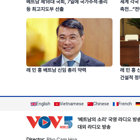
베트남 제16대 국회, 7일에 국가주석‧총리
세계 각국
등 최고지도부 선출
축전…“전
레 민 흥 베트남 신임 총리 약력
레 민 흥 
건설적 정
English
Vietnamese
Chinese
French
'베트남의 소리' 국영 라디오 방
대외 라디오 방송
Director
: Pho Cam Hoa