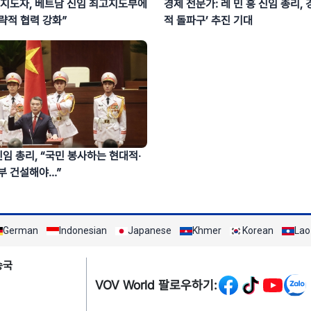
 지도자, 베트남 신임 최고지도부에
경제 전문가: 레 민 흥 신임 총리, 
략적 협력 강화”
적 돌파구’ 추진 기대
신임 총리, “국민 봉사하는 현대적‧
부 건설해야…”
German
Indonesian
Japanese
Khmer
Korean
Lao
Mạng xã hội
송국
VOV World 팔로우하기: