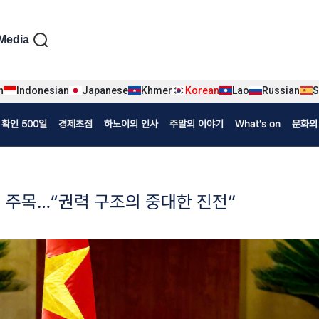
iện tiếng Hàn
Media
n
Indonesian
Japanese
Khmer
Korean
Lao
Russian
S
확인 500일
경제초점
하노이의 인사
주말의 이야기
What's on
문화의
히 주목…“권력 구조의 중대한 진전”