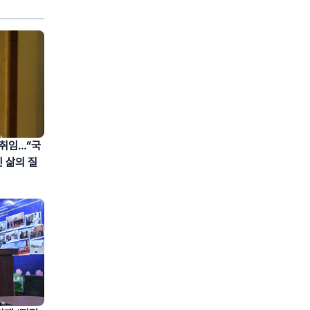
 취임…“국
 삶의 질