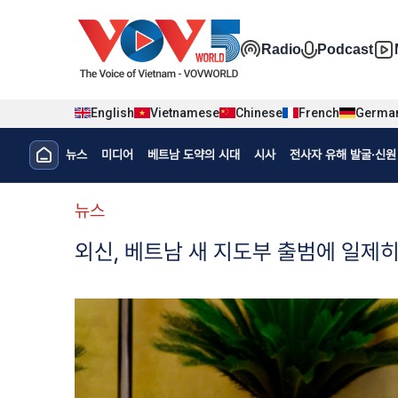
Nhảy đến nội dung
Đa phương t
Radio
Podcast
English
Vietnamese
Chinese
French
Germa
Menu trang chủ tiếng Hàn
뉴스
미디어
베트남 도약의 시대
시사
전사자 유해 발굴·신원 
menu phụ tiếng Hàn
뉴스
외신, 베트남 새 지도부 출범에 일제