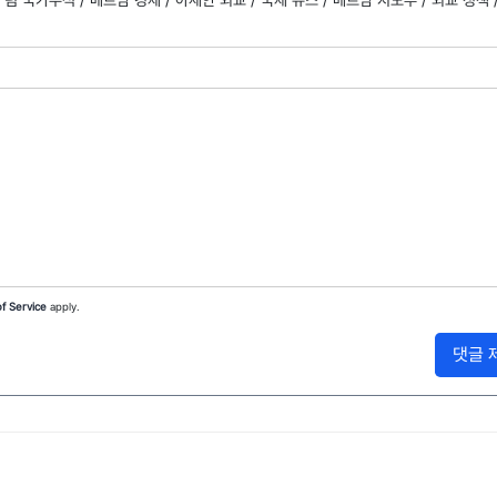
 럼 국가주석 /
베트남 경제 /
아세안 외교 /
국제 뉴스 /
베트남 지도부 /
외교 정책 
f Service
apply.
댓글 