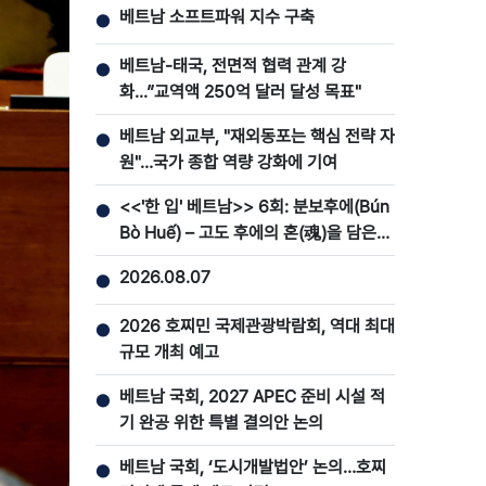
베트남 소프트파워 지수 구축
●
베트남-태국, 전면적 협력 관계 강
●
화...”교역액 250억 달러 달성 목표"
베트남 외교부, "재외동포는 핵심 전략 자
●
원"…국가 종합 역량 강화에 기여
<<'한 입' 베트남>> 6회: 분보후에(Bún
●
Bò Huế) – 고도 후에의 혼(魂)을 담은
맛
2026.08.07
●
2026 호찌민 국제관광박람회, 역대 최대
●
규모 개최 예고
베트남 국회, 2027 APEC 준비 시설 적
●
기 완공 위한 특별 결의안 논의
베트남 국회, ‘도시개발법안’ 논의…호찌
●