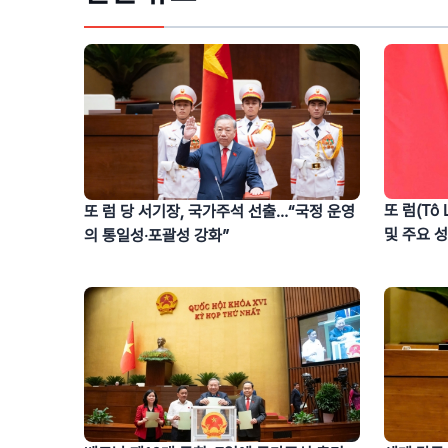
또 럼(Tô
또 럼 당 서기장, 국가주석 선출…“국정 운영
및 주요 
의 통일성‧포괄성 강화”