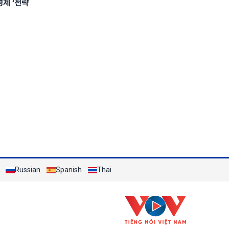
경제 ‘전략
Russian
Spanish
Thai