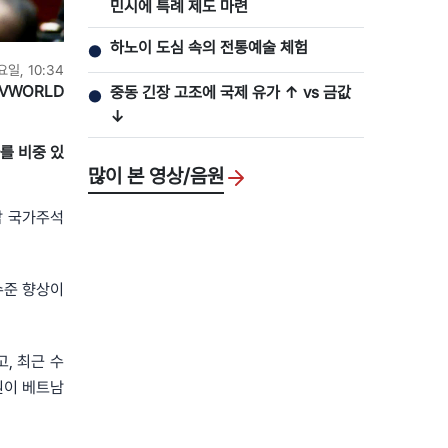
민시에 특례 제도 마련
하노이 도심 속의 전통예술 체험
●
요일, 10:34
VWORLD
중동 긴장 고조에 국제 유가 ↑ vs 금값
●
↓
사를 비중 있
많이 본 영상/음원
트남 국가주석
수준 향상이
, 최근 수
의원이 베트남