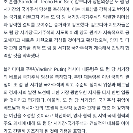
초 훈센(Samdech Techo Hun Sen) 캄보디아 상원의장은 또 럼 당
서기장의 국가주석 당선을 축하하며, 이는 베트남을 강력하고 번영하
는 국가로 이끌고자 하는 또 럼 당 서기장‧국가주석의 탁월한 리더십
과 강력한 결의를 보여주는 증거라고 강조했다. 캄보디아 지도자들은
또 럼 당 서기장‧국가주석의 지도력 아래 양국 관계가 지속적으로 공
고해지고 새로운 차원으로 격상될 것이라고 확신했으며, 양자 및 다
자 관계 강화를 위해 또 럼 당 서기장‧국가주석과 계속해서 긴밀히 협
력할 것을 약속했다.
블라디미르 푸틴(Vladimir Putin) 러시아 대통령은 또 럼 당 서기장
의 베트남 국가주석 당선을 축하했다. 푸틴 대통령은 이번 국회의 결
정이 또 럼 당 서기장‧국가주석의 최고 수준의 정치적 위상과 베트남
의 경제‧사회 발전 노선에 대한 가장 광범위한 지지를 다시 한번 입증
한 것이라고 평가했다. 아울러, 또 럼 당 서기장의 국가주석 취임이
베트남과 러시아 간의 ‘포괄적 전략적 동반자 관계’를 한층 더 강화하
는 여건을 조성할 것이라고 확신하며, 양자 협력 및 지역‧국제 협력의
주요 의제에 대해 또 럼 당 서기장‧국가주석과 건설적인 대화를 이어
가고 긴밀히 공조하게 된 것에 기쁨을 표했다.