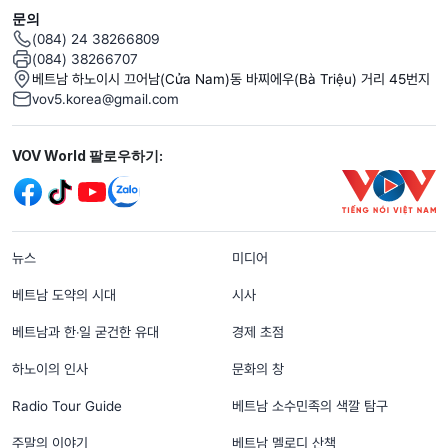
문의
(084) 24 38266809
(084) 38266707
베트남 하노이시 끄어남(Cửa Nam)동 바찌에우(Bà Triệu) 거리 45번지
vov5.korea@gmail.com
Mạng xã hội
VOV World 팔로우하기:
menu footer tiếng Hàn
뉴스
미디어
베트남 도약의 시대
시사
베트남과 한‧일 굳건한 유대
경제 초점
하노이의 인사
문화의 창
Radio Tour Guide
베트남 소수민족의 색깔 탐구
주말의 이야기
베트남 멜로디 산책