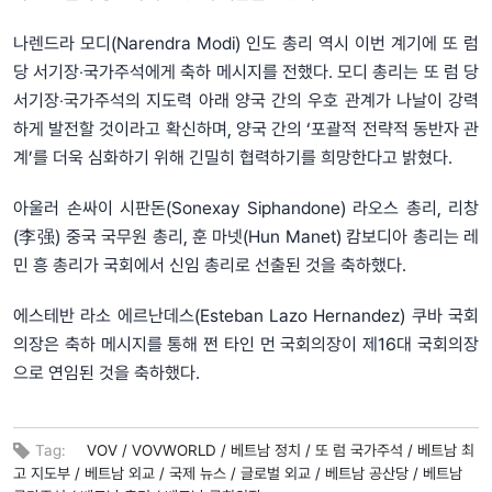
나렌드라 모디(Narendra Modi) 인도 총리 역시 이번 계기에 또 럼
당 서기장‧국가주석에게 축하 메시지를 전했다. 모디 총리는 또 럼 당
서기장‧국가주석의 지도력 아래 양국 간의 우호 관계가 나날이 강력
하게 발전할 것이라고 확신하며, 양국 간의 ‘포괄적 전략적 동반자 관
계’를 더욱 심화하기 위해 긴밀히 협력하기를 희망한다고 밝혔다.
아울러 손싸이 시판돈(Sonexay Siphandone) 라오스 총리, 리창
(李强) 중국 국무원 총리, 훈 마넷(Hun Manet) 캄보디아 총리는 레
민 흥 총리가 국회에서 신임 총리로 선출된 것을 축하했다.
에스테반 라소 에르난데스(Esteban Lazo Hernandez) 쿠바 국회
의장은 축하 메시지를 통해 쩐 타인 먼 국회의장이 제16대 국회의장
으로 연임된 것을 축하했다.
Tag:
VOV /
VOVWORLD /
베트남 정치 /
또 럼 국가주석 /
베트남 최
고 지도부 /
베트남 외교 /
국제 뉴스 /
글로벌 외교 /
베트남 공산당 /
베트남