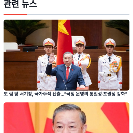
관련 뉴스
또 럼 당 서기장, 국가주석 선출…“국정 운영의 통일성‧포괄성 강화”