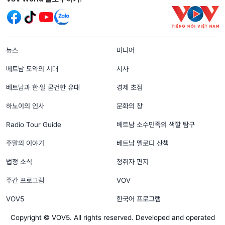
menu footer tiếng Hàn
뉴스
미디어
베트남 도약의 시대
시사
베트남과 한‧일 굳건한 유대
경제 초점
하노이의 인사
문화의 창
Radio Tour Guide
베트남 소수민족의 색깔 탐구
주말의 이야기
베트남 멜로디 산책
법정 소식
청취자 편지
주간 프로그램
VOV
VOV5
한국어 프로그램
Copyright © VOV5. All rights reserved. Developed and operated