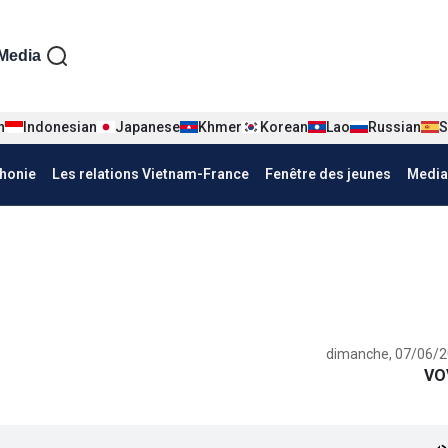
iện tiếng Pháp
Media
n
Indonesian
Japanese
Khmer
Korean
Lao
Russian
S
honie
Les relations Vietnam-France
Fenêtre des jeunes
Media
dimanche, 07/06/2
VO