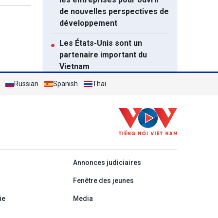
de nouvelles perspectives de
développement
Les États-Unis sont un
●
partenaire important du
Vietnam
Russian
Spanish
Thai
Le Vietnam et la Malaisie
●
visent un commerce bilatéral
de 20 milliards de dollars
Dynamiser le partenariat
●
stratégique global Vietnam –
Thaïlande
áp
Annonces judiciaires
L’Assemblée nationale se
●
Fenêtre des jeunes
penche sur plusieurs projets
de loi et de résolution
ie
Media
majeurs