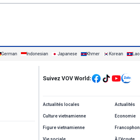
German
Indonesian
Japanese
Khmer
Korean
Lao
Mạng xã hội
Suivez VOV World:
menu footer tiếng Ph
Actualités locales
Actualités
Culture vietnamienne
Economie
Figure vietnamienne
Francophon
Vie sociale
À l'écoute