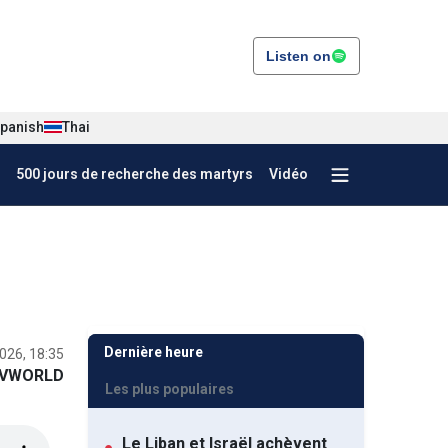
Listen on
panish
Thai
500 jours de recherche des martyrs
Vidéo
Dernière heure
026, 18:35
VWORLD
Les plus populaires
Le Liban et Israël achèvent
●