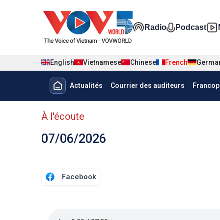
Nhảy đến nội dung
Đa phương t
Radio
Podcast
English
Vietnamese
Chinese
French
Germa
Menu trang chủ tiếng Pháp
Actualités
Courrier des auditeurs
Francop
menu phụ tiếng Pháp
À l'écoute
07/06/2026
Facebook