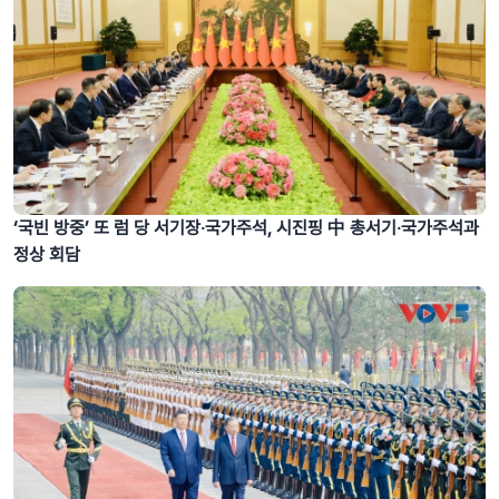
‘국빈 방중’ 또 럼 당 서기장‧국가주석, 시진핑 中 총서기‧국가주석과
정상 회담