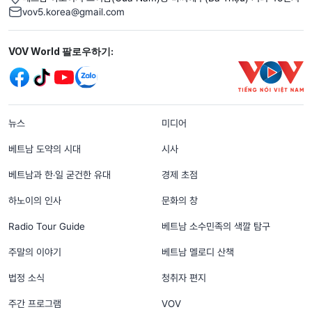
vov5.korea@gmail.com
Mạng xã hội
VOV World 팔로우하기:
menu footer tiếng Hàn
뉴스
미디어
베트남 도약의 시대
시사
베트남과 한‧일 굳건한 유대
경제 초점
하노이의 인사
문화의 창
Radio Tour Guide
베트남 소수민족의 색깔 탐구
주말의 이야기
베트남 멜로디 산책
법정 소식
청취자 편지
주간 프로그램
VOV