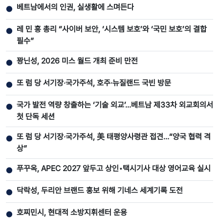
베트남에서의 인권, 실생활에 스며든다
●
레 민 흥 총리 “사이버 보안, ‘시스템 보호’와 ‘국민 보호’의 결합
●
필수”
꽝닌성, 2026 미스 월드 개최 준비 만전
●
또 럼 당 서기장‧국가주석, 호주·뉴질랜드 국빈 방문
●
국가 발전 역량 창출하는 ‘기술 외교’…베트남 제33차 외교회의서
●
첫 단독 세션
또 럼 당 서기장‧국가주석, 美 태평양사령관 접견…“양국 협력 격
●
상”
푸꾸옥, APEC 2027 앞두고 상인•택시기사 대상 영어교육 실시
●
닥락성, 두리안 브랜드 홍보 위해 기네스 세계기록 도전
●
호찌민시, 현대적 소방지휘센터 운용
●