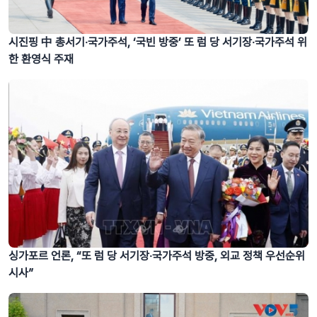
시진핑 中 총서기‧국가주석, ‘국빈 방중’ 또 럼 당 서기장‧국가주석 위
한 환영식 주재
싱가포르 언론, “또 럼 당 서기장‧국가주석 방중, 외교 정책 우선순위
시사”