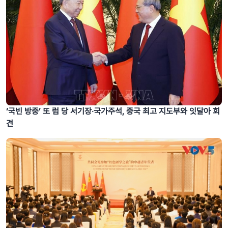
‘국빈 방중’ 또 럼 당 서기장‧국가주석, 중국 최고 지도부와 잇달아 회
견