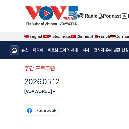
Nhảy đến nội dung
Đa phương t
Radio
Podcast
English
Vietnamese
Chinese
French
Germa
Menu trang chủ tiếng Hàn
뉴스
미디어
베트남 도약의 시대
시사
전사자 유해 발굴·신원 
menu phụ tiếng Hàn
주간 프로그램
2026.05.12
[VOVWORLD] -
Facebook