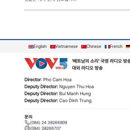
English
Vietnamese
Chinese
French
'베트남의 소리' 국영 라디오 방
대외 라디오 방송
Director
: Pho Cam Hoa
Deputy Director:
Nguyen Thu Hoa
Deputy Director:
Bui Manh Hung
Deputy Director:
Cao Dinh Trung
문의
(084) 24 38266809
(084) 38266707