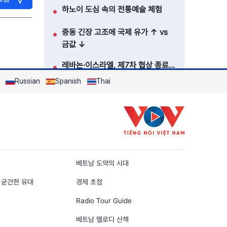
하노이 도심 속의 전통예술 체험
●
중동 긴장 고조에 국제 유가 ↑ vs
●
금값 ↓
레바논·이스라엘, 제7차 협상 종료…
●
포로 교환 및 ‘시범 구역’ 논의
Russian
Spanish
Thai
전체보기
n
베트남 도약의 시대
 굳건한 유대
경제 초점
Radio Tour Guide
베트남 멜로디 산책