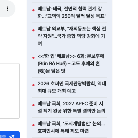
베트남-태국, 전면적 협력 관계 강
●
화...”교역액 250억 달러 달성 목표"
베트남 외교부, "재외동포는 핵심 전
●
략 자원"…국가 종합 역량 강화에 기
여
<<'한 입' 베트남>> 6회: 분보후에
●
(Bún Bò Huế) – 고도 후에의 혼
(魂)을 담은 맛
2026 호찌민 국제관광박람회, 역대
●
최대 규모 개최 예고
베트남 국회, 2027 APEC 준비 시
●
설 적기 완공 위한 특별 결의안 논의
베트남 국회, ‘도시개발법안’ 논의…
●
호찌민시에 특례 제도 마련
제출