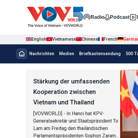
Nhảy đến nội dung
Đa phương t
Radio
Podcast
English
Vietnamese
Chinese
French
Germa
Menu trang chủ tiếng Đức
Nachrichten
Medien
Briefkastensendung
500 T
menu phụ tiếng Đức
Stärkung der umfassenden
Kooperation zwischen
Vietnam und Thailand
[VOVWORLD] - In Hanoi hat KPV-
Generalsekretär und Staatspräsident To
Lam am Freitag den thailändischen
Parlamentspräsidenten Sophon Zaram