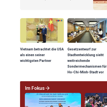
empfangen.
iland
Vietnam betrachtet die USA
Gesetzentwurf zur
nde
als einen seiner
Stadtentwicklung sieht
tnerschaft
wichtigsten Partner
weitreichende
Sondermechanismen für
Ho-Chi-Minh-Stadt vor
Im Fokus