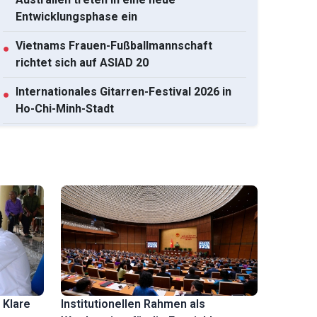
Entwicklungsphase ein
Vietnams Frauen-Fußballmannschaft
●
richtet sich auf ASIAD 20
Internationales Gitarren-Festival 2026 in
●
Ho-Chi-Minh-Stadt
257 Werke auf der Kunstausstellung in
●
Südzentralvietnam vorgestellt
Po-Sah-Inu-Turmkomplex: Ein typisches
●
Bauwerk der Cham-Architektur in der
Provinz Lam Dong
Alle ansehen
 Klare
Institutionellen Rahmen als