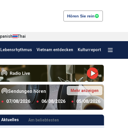
Hören Sie rein
panish
Thai
r Lebensrhythmus
Vietnam entdecken
Kulturreport
Mehr anzeigen
Sendungen hören
●
07/08/2026
●
06/08/2026
●
05/08/2026
Aktuelles
Am beliebtesten