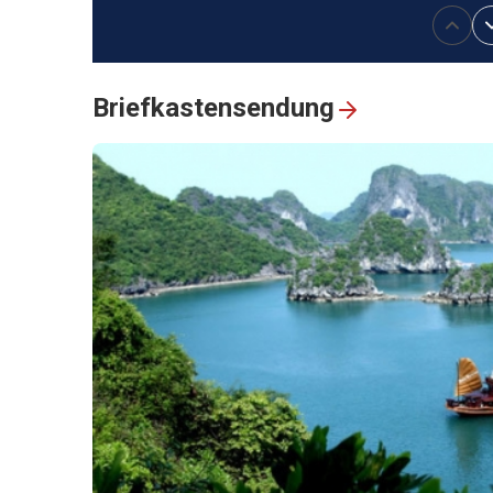
Gon-Gia Dinh nach
Präsident Ho Chi Minh
Tourismus in Vinh Long:
Die Fortschreibung der
Briefkastensendung
Kulturgeschichte im
„Königreich der
Keramikziegel“
Die Presse ist eine scha
Waffe der Ideologie- un
Öffentlichkeitsarbeit
Ngu My Thanh – ein
einzigartiger
schwimmender Markt in
Zentralvietnam
Entdeckung der
mysteriösen Schönheit
der Hua-Ma-Höhle in de
Provinz Thai Nguyen