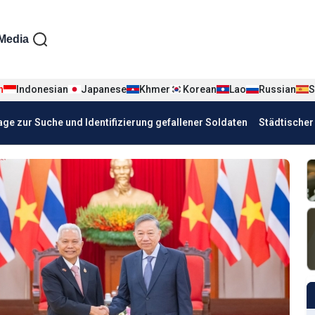
iện tiếng Đức
Media
n
Indonesian
Japanese
Khmer
Korean
Lao
Russian
S
age zur Suche und Identifizierung gefallener Soldaten
Städtische