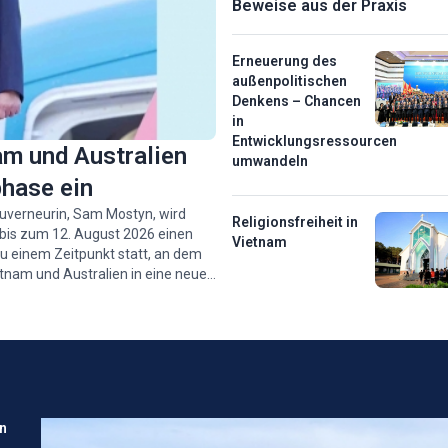
Beweise aus der Praxis
Erneuerung des
außenpolitischen
Denkens – Chancen
in
Entwicklungsressourcen
m und Australien
umwandeln
phase ein
uverneurin, Sam Mostyn, wird
Religionsfreiheit in
bis zum 12. August 2026 einen
Vietnam
zu einem Zeitpunkt statt, an dem
tnam und Australien in eine neue
Spielraum für die Zusammenarbeit
n