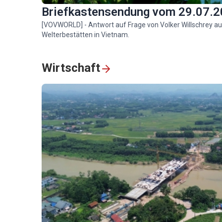
Briefkastensendung vom 29.07.
Besucher tauchen
[VOVWORLD] - Antwort auf Frage von Volker Willschrey aus
während der goldgelbe
Welterbestätten in Vietnam.
Reisernte in die Idylle v
Pu Luong ein
Wirtschaft
Die heilige Zeremonie z
Aufnahme von Schülern
bei Meister Then