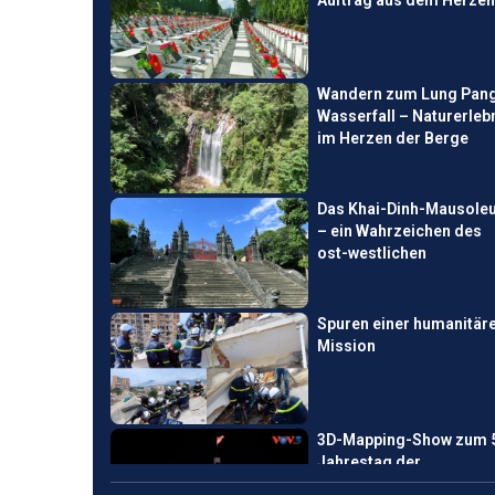
Auftrag aus dem Herzen
Wandern zum Lung Pan
Wasserfall – Naturerleb
im Herzen der Berge
Das Khai-Dinh-Mausole
– ein Wahrzeichen des
ost-westlichen
Spuren einer humanitär
Mission
3D-Mapping-Show zum 
Jahrestag der
Umbenennung von Sai