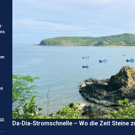
g-
nis
um
en
50.
Da-Dia-Stromschnelle – Wo die Zeit Steine 