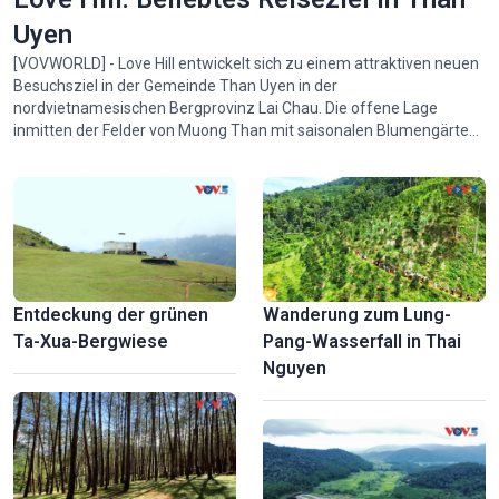
Uyen
[VOVWORLD] - Love Hill entwickelt sich zu einem attraktiven neuen
Besuchsziel in der Gemeinde Than Uyen in der
nordvietnamesischen Bergprovinz Lai Chau. Die offene Lage
inmitten der Felder von Muong Than mit saisonalen Blumengärten
und Dutzenden sorgfältig gestalteter Fotokulissen hat ein Ziel für
Erholung, Besichtigungen und Erlebnisaktivitäten geschaffen, das
sich für unterschiedlichste Reisende eignet. Im November 2025
wurde Love Hill vom Volkskomitee der Provinz Lai Chau als
Touristenziel an
Entdeckung der grünen
Wanderung zum Lung-
Ta-Xua-Bergwiese
Pang-Wasserfall in Thai
Nguyen