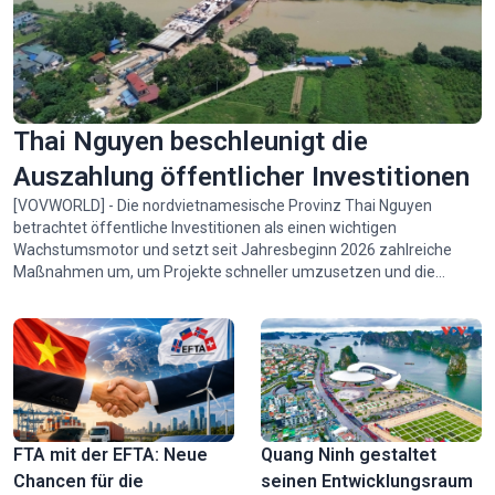
Die Presse ist eine scharfe Waffe der Ideologie- und
Thai Nguyen beschleunigt die
Öffentlichkeitsarbeit
Auszahlung öffentlicher Investitionen
[VOVWORLD] - Die nordvietnamesische Provinz Thai Nguyen
betrachtet öffentliche Investitionen als einen wichtigen
Wachstumsmotor und setzt seit Jahresbeginn 2026 zahlreiche
Maßnahmen um, um Projekte schneller umzusetzen und die
Auszahlung der Mittel zu beschleunigen. Dadurch kommen
wichtige Infrastrukturvorhaben voran und diese stärken die
sozioökonomische Entwicklung der Provinz.
Ngu My Thanh – ein einzigartiger schwimmender Markt in
Zentralvietnam
FTA mit der EFTA: Neue
Quang Ninh gestaltet
Chancen für die
seinen Entwicklungsraum