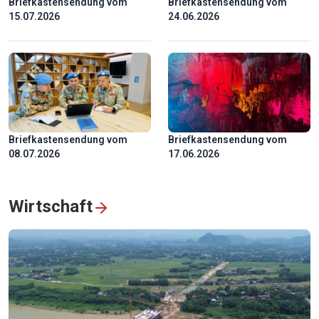
Briefkastensendung vom
Briefkastensendung vom
3D-Mapping-Show zum 50. Jahrestag der Umbenennung
15.07.2026
24.06.2026
von Sai Gon-Gia Dinh nach Präsident Ho Chi Minh
Briefkastensendung vom
Briefkastensendung vom
08.07.2026
17.06.2026
Wirtschaft
Tourismus in Vinh Long: Die Fortschreibung der
Kulturgeschichte im „Königreich der Keramikziegel“