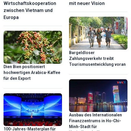
Wirtschaftskooperation
mit neuer Vision
zwischen Vietnam und
Europa
Bargeldloser
Zahlungsverkehr treibt
Entdeckung der mysteriösen Schönheit der Hua-Ma-Höhle
Tourismusentwicklung voran
Dien Bien positioniert
in der Provinz Thai Nguyen
hochwertigen Arabica-Kaffee
für den Export
Ausbau des Internationalen
Finanzzentrums in Ho-Chi-
Minh-Stadt für
100-Jahres-Masterplan für