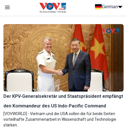
Nhảy đến nội dung
German
Menu trang chủ tiếng Đức
menu phụ tiếng Đức
Der KPV-Generalsekretär und Staatspräsident empfängt
den Kommandeur des US Indo-Pacific Command
[VOVWORLD] - Vietnam und die USA sollen die für beide Seiten
vorteilhafte Zusammenarbeit in Wissenschaft und Technologie
stärken.