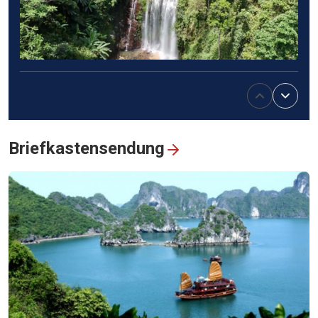
Wandern zum Lung Pang-Wasserfall – Naturerlebnis im
Herzen der Berge
Briefkastensendung
Das Khai-Dinh-Mausoleum – ein Wahrzeichen des ost-
westlichen