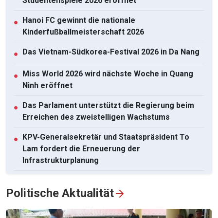
Studentenspiele 2026 eröffnet
Hanoi FC gewinnt die nationale
●
Kinderfußballmeisterschaft 2026
Das Vietnam-Südkorea-Festival 2026 in Da Nang
●
Miss World 2026 wird nächste Woche in Quang
●
Ninh eröffnet
Das Parlament unterstützt die Regierung beim
●
Erreichen des zweistelligen Wachstums
KPV-Generalsekretär und Staatspräsident To
●
Lam fordert die Erneuerung der
Infrastrukturplanung
Förderung der Zusammenarbeit im
●
Politische Aktualität
Verteidigungsbereich zwischen Vietnam und
Malaysia