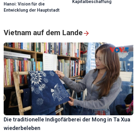
Kapitalbeschaffung
Hanoi: Vision für die
Entwicklung der Hauptstadt
Besucher tauchen während der goldgelben Reisernte in die
Idylle von Pu Luong ein
Vietnam auf dem Lande
Die heilige Zeremonie zur Aufnahme von Schülern bei
Meister Then
Die traditionelle Indigofärberei der Mong in Ta Xua
wiederbeleben