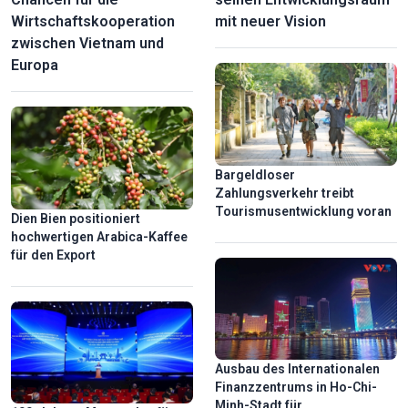
Wirtschaftskooperation
mit neuer Vision
zwischen Vietnam und
Europa
Bargeldloser
Zahlungsverkehr treibt
Entdeckung der mysteriösen Schönheit der Hua-Ma-Höhle
Tourismusentwicklung voran
Dien Bien positioniert
in der Provinz Thai Nguyen
hochwertigen Arabica-Kaffee
für den Export
Ausbau des Internationalen
Finanzzentrums in Ho-Chi-
Minh-Stadt für