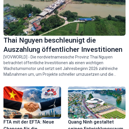
Die Presse ist eine scharfe Waffe der Ideologie- und
Thai Nguyen beschleunigt die
Öffentlichkeitsarbeit
Auszahlung öffentlicher Investitionen
[VOVWORLD] - Die nordvietnamesische Provinz Thai Nguyen
betrachtet öffentliche Investitionen als einen wichtigen
Wachstumsmotor und setzt seit Jahresbeginn 2026 zahlreiche
Maßnahmen um, um Projekte schneller umzusetzen und die
Auszahlung der Mittel zu beschleunigen. Dadurch kommen
wichtige Infrastrukturvorhaben voran und diese stärken die
sozioökonomische Entwicklung der Provinz.
Ngu My Thanh – ein einzigartiger schwimmender Markt in
Zentralvietnam
FTA mit der EFTA: Neue
Quang Ninh gestaltet
Chancen für die
seinen Entwicklungsraum