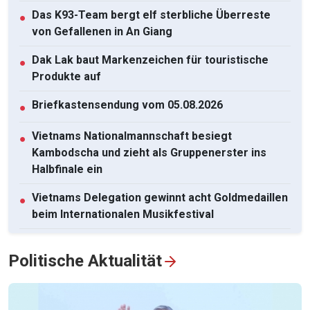
Das K93-Team bergt elf sterbliche Überreste
●
von Gefallenen in An Giang
Dak Lak baut Markenzeichen für touristische
●
Produkte auf
Briefkastensendung vom 05.08.2026
●
Vietnams Nationalmannschaft besiegt
●
Kambodscha und zieht als Gruppenerster ins
Halbfinale ein
Vietnams Delegation gewinnt acht Goldmedaillen
●
beim Internationalen Musikfestival
Die 2. Runde des Wettbewerbs „Berührt Vietnam
●
Politische Aktualität
2026“
Alle ansehen