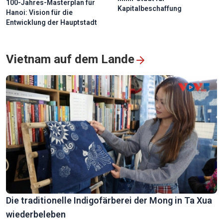
100-Jahres-Masterplan für
Kapitalbeschaffung
Hanoi: Vision für die
Entwicklung der Hauptstadt
Besucher tauchen während der goldgelben Reisernte in die
Idylle von Pu Luong ein
Vietnam auf dem Lande
Die heilige Zeremonie zur Aufnahme von Schülern bei
Meister Then
Die traditionelle Indigofärberei der Mong in Ta Xua
wiederbeleben