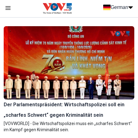
Nhảy đến nội dung
German
Menu trang chủ tiếng Đức
menu phụ tiếng Đức
Der Parlamentspräsident: Wirtschaftspolizei soll ein
„scharfes Schwert“ gegen Kriminalität sein
[VOVWORLD] - Die Wirtschaftspolizei muss ein „scharfes Schwert“
im Kampf gegen Kriminalität sein.