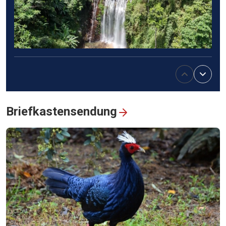
Wandern zum Lung Pang-Wasserfall – Naturerlebnis im
Herzen der Berge
Briefkastensendung
Das Khai-Dinh-Mausoleum – ein Wahrzeichen des ost-
westlichen