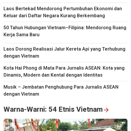
Laos Bertekad Mendorong Pertumbuhan Ekonomi dan
Keluar dari Daftar Negara Kurang Berkembang
50 Tahun Hubungan Vietnam–Filipina: Mendorong Ruang
Kerja Sama Baru
Laos Dorong Realisasi Jalur Kereta Api yang Terhubung
dengan Vietnam
Kota Hai Phong di Mata Para Jurnalis ASEAN: Kota yang
Duta Besar Indonesia: Program Siaran Bahasa Indonesia VOV
Dinamis, Modern dan Kental dengan Identitas
Merupakan Jembatan Penting bagi Hubungan Bilateral
Musik – Jembatan Penghubung Para Jurnalis ASEAN
dengan Vietnam
Warna-Warni: 54 Etnis Vietnam