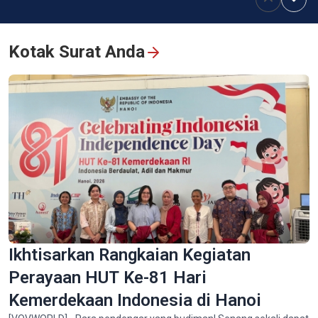
"Kampanye 500 Hari Siang dan Malam": Panggilan dari Hati
dalam Perjalanan Mengembalikan Nama-Nama Mereka yang
Kotak Surat Anda
Abadi
Sapa - Destinasi yang Tak Boleh Dilewatkan Wisatawan
Ikhtisarkan Rangkaian Kegiatan
Indonesia Saat Berkunjung ke Vietnam
Perayaan HUT Ke-81 Hari
Kemerdekaan Indonesia di Hanoi