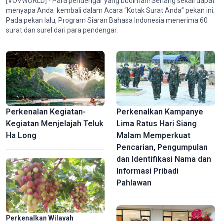
[VOVWORLD] - Para pendengar yang budiman! Senang sekali dapat
menyapa Anda kembali dalam Acara “Kotak Surat Anda” pekan ini.
Pada pekan lalu, Program Siaran Bahasa Indonesia menerima 60
surat dan surel dari para pendengar.
Mausoleum Raja Khai Dinh – Jejak Perpaduan Budaya Timur-
Barat di dalam Kompleks Warisan Ibu Kota Kuno Hue
Perkenalan Kegiatan-
Perkenalkan Kampanye
Kegiatan Menjelajah Teluk
Lima Ratus Hari Siang
Ha Long
Malam Memperkuat
Pencarian, Pengumpulan
dan Identifikasi Nama dan
Informasi Pribadi
Pahlawan
Perkenalkan Wilayah