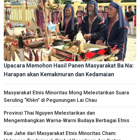
Menaklukkan Keindahan Misterius Gua Hua Ma, Provinsi Thai
Nguyen
Upacara Memohon Hasil Panen Masyarakat Ba Na:
Harapan akan Kemakmuran dan Kedamaian
Masyarakat Etnis Minoritas Mong Melestarikan Suara
Seruling “Khèn” di Pegunungan Lai Chau
Provinsi Thai Nguyen Melestarikan dan
Pers Merupakan Senjata Tajam dalam Pekerjaan Ideologi dan
Penggerakan Massa Rakyat
Mengembangkan Warna-Warni Budaya Berbagai Etnis
Kue Jahe dari Masyarakat Etnis Minoritas Cham: