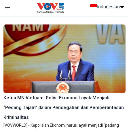
Nhảy đến nội dung
Indonesian
menu trang chủ tiếng Indo
menu phụ tiếng Indo
Ketua MN Vietnam: Polisi Ekonomi Layak Menjadi
“Pedang Tajam” dalam Pencegahan dan Pemberantasan
Kriminalitas
[VOVWORLD] - Kepolisian Ekonomi harus layak menjadi “pedang