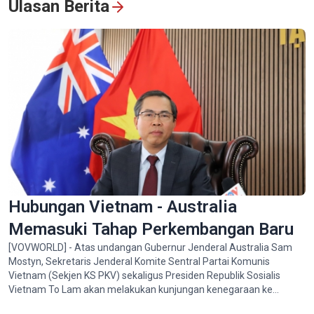
Ulasan Berita
Vietnam dan Thailand
Lihat semua
Hubungan Vietnam - Australia
Memasuki Tahap Perkembangan Baru
[VOVWORLD] - Atas undangan Gubernur Jenderal Australia Sam
Mostyn, Sekretaris Jenderal Komite Sentral Partai Komunis
Vietnam (Sekjen KS PKV) sekaligus Presiden Republik Sosialis
Vietnam To Lam akan melakukan kunjungan kenegaraan ke
Australia dari 9 - 12 Agustus 2026.