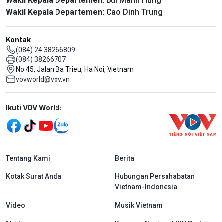
Wakil Kepala Departemen:
Bui Manh Hung
Wakil Kepala Departemen:
Cao Dinh Trung
Kontak
(084) 24 38266809
(084) 38266707
No 45, Jalan Ba Trieu, Ha Noi, Vietnam
vovworld@vov.vn
Mạng xã hội
Ikuti VOV World:
menu footer tiếng Indo
Tentang Kami
Berita
Kotak Surat Anda
Hubungan Persahabatan
Vietnam-Indonesia
Video
Musik Vietnam