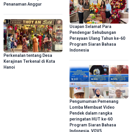
Jejak Langkah Demi Misi Kemanusiaan
Penanaman Anggur
Ucapan Selamat Para
Pendengar Sehubungan
Perayaan Ulang Tahun ke-60
Program Siaran Bahasa
Indonesia
Perkenalan tentang Desa
Kerajinan Terkenal di Kota
Hanoi
Pertunjukan Pemetaan 3D yang Memukau untuk Rayakan HUT
ke-50 Kota Sai Gon -Gia Dinh Menyandang Nama Presiden Ho
Chi Minh
Pengumuman Pemenang
Lomba Membuat Video
Pendek dalam rangka
peringatan HUT ke-60
Program Siaran Bahasa
Indonesia, VOV5