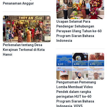
Jejak Langkah Demi Misi Kemanusiaan
Penanaman Anggur
Ucapan Selamat Para
Pendengar Sehubungan
Perayaan Ulang Tahun ke-60
Program Siaran Bahasa
Indonesia
Perkenalan tentang Desa
Kerajinan Terkenal di Kota
Hanoi
Pertunjukan Pemetaan 3D yang Memukau untuk Rayakan HUT
ke-50 Kota Sai Gon -Gia Dinh Menyandang Nama Presiden Ho
Chi Minh
Pengumuman Pemenang
Lomba Membuat Video
Pendek dalam rangka
peringatan HUT ke-60
Program Siaran Bahasa
Indonesia, VOV5