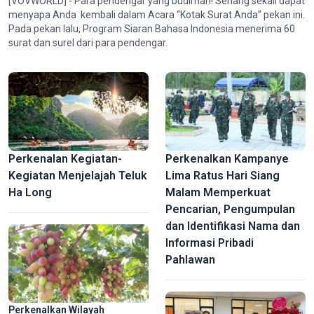
[VOVWORLD] - Para pendengar yang budiman! Senang sekali dapat
menyapa Anda kembali dalam Acara “Kotak Surat Anda” pekan ini.
Pada pekan lalu, Program Siaran Bahasa Indonesia menerima 60
surat dan surel dari para pendengar.
Mausoleum Raja Khai Dinh – Jejak Perpaduan Budaya Timur-
Barat di dalam Kompleks Warisan Ibu Kota Kuno Hue
Perkenalan Kegiatan-
Perkenalkan Kampanye
Kegiatan Menjelajah Teluk
Lima Ratus Hari Siang
Ha Long
Malam Memperkuat
Pencarian, Pengumpulan
dan Identifikasi Nama dan
Informasi Pribadi
Pahlawan
Perkenalkan Wilayah