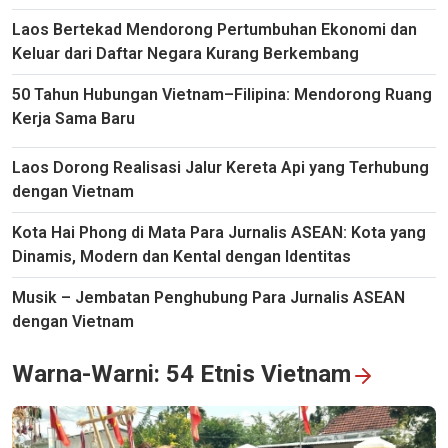
Laos Bertekad Mendorong Pertumbuhan Ekonomi dan
Keluar dari Daftar Negara Kurang Berkembang
50 Tahun Hubungan Vietnam–Filipina: Mendorong Ruang
Kerja Sama Baru
Laos Dorong Realisasi Jalur Kereta Api yang Terhubung
dengan Vietnam
Kota Hai Phong di Mata Para Jurnalis ASEAN: Kota yang
Duta Besar Indonesia: Program Siaran Bahasa Indonesia VOV
Dinamis, Modern dan Kental dengan Identitas
Merupakan Jembatan Penting bagi Hubungan Bilateral
Musik – Jembatan Penghubung Para Jurnalis ASEAN
dengan Vietnam
Warna-Warni: 54 Etnis Vietnam