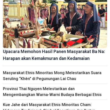
Menaklukkan Keindahan Misterius Gua Hua Ma, Provinsi Thai
Nguyen
Upacara Memohon Hasil Panen Masyarakat Ba Na:
Harapan akan Kemakmuran dan Kedamaian
Masyarakat Etnis Minoritas Mong Melestarikan Suara
Seruling “Khèn” di Pegunungan Lai Chau
Provinsi Thai Nguyen Melestarikan dan
Pers Merupakan Senjata Tajam dalam Pekerjaan Ideologi dan
Penggerakan Massa Rakyat
Mengembangkan Warna-Warni Budaya Berbagai Etnis
Kue Jahe dari Masyarakat Etnis Minoritas Cham: