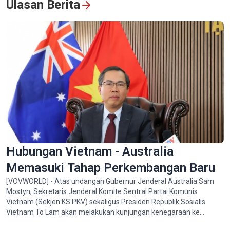
Ulasan Berita
Vietnam dan Thailand
Lihat semua
Hubungan Vietnam - Australia
Memasuki Tahap Perkembangan Baru
[VOVWORLD] - Atas undangan Gubernur Jenderal Australia Sam
Mostyn, Sekretaris Jenderal Komite Sentral Partai Komunis
Vietnam (Sekjen KS PKV) sekaligus Presiden Republik Sosialis
Vietnam To Lam akan melakukan kunjungan kenegaraan ke
Australia dari 9 - 12 Agustus 2026.