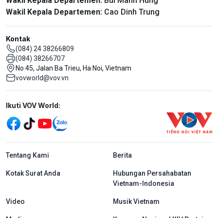
Wakil Kepala Departemen:
Bui Manh Hung
Wakil Kepala Departemen:
Cao Dinh Trung
Kontak
(084) 24 38266809
(084) 38266707
No 45, Jalan Ba Trieu, Ha Noi, Vietnam
vovworld@vov.vn
Mạng xã hội
Ikuti VOV World:
menu footer tiếng Indo
Tentang Kami
Berita
Kotak Surat Anda
Hubungan Persahabatan
Vietnam-Indonesia
Video
Musik Vietnam