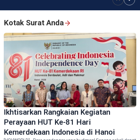
"Kampanye 500 Hari Siang dan Malam": Panggilan dari Hati
dalam Perjalanan Mengembalikan Nama-Nama Mereka yang
Kotak Surat Anda
Abadi
Sapa - Destinasi yang Tak Boleh Dilewatkan Wisatawan
Ikhtisarkan Rangkaian Kegiatan
Indonesia Saat Berkunjung ke Vietnam
Perayaan HUT Ke-81 Hari
Kemerdekaan Indonesia di Hanoi