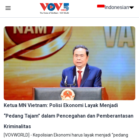
Nhảy đến nội dung
Indonesian
menu trang chủ tiếng Indo
menu phụ tiếng Indo
Ketua MN Vietnam: Polisi Ekonomi Layak Menjadi
“Pedang Tajam” dalam Pencegahan dan Pemberantasan
Kriminalitas
[VOVWORLD] - Kepolisian Ekonomi harus layak menjadi “pedang