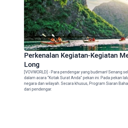
Pariwisata Vinh Long:
Melanjutkan Kisah Buday
di “Kerajaan Batu Bata da
Keramik”
Duta Besar Indonesia:
Program Siaran Bahasa
Indonesia VOV Merupaka
Perkenalan Kegiatan-Kegiatan Me
Jembatan Penting bagi
Hubungan Bilateral
Long
Menaklukkan Keindahan
[VOVWORLD] - Para pendengar yang budiman! Senang se
Misterius Gua Hua Ma,
dalam acara “Kotak Surat Anda” pekan ini. Pada pekan la
Provinsi Thai Nguyen
negara dan wilayah. Secara khusus, Program Siaran Bah
dari pendengar.
Pers Merupakan Senjata
Tajam dalam Pekerjaan
Ideologi dan Penggeraka
Massa Rakyat