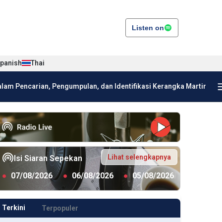
Listen on
panish
Thai
am Pencarian, Pengumpulan, dan Identifikasi Kerangka Martir
Lihat selengkapnya
Isi Siaran Sepekan
●
07/08/2026
●
06/08/2026
●
05/08/2026
Terkini
Terpopuler