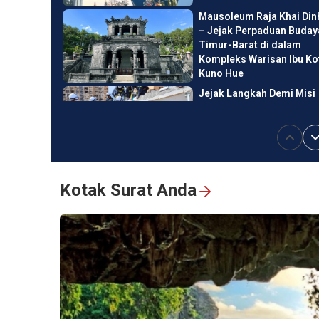
Mausoleum Raja Khai Din
– Jejak Perpaduan Buday
Timur-Barat di dalam
Kompleks Warisan Ibu Ko
Kuno Hue
Jejak Langkah Demi Misi
Kemanusiaan
Pertunjukan Pemetaan 3
yang Memukau untuk
Kotak Surat Anda
Rayakan HUT ke-50 Kota
Sai Gon -Gia Dinh
Menyandang Nama
Presiden Ho Chi Minh
60 Tahun – Perjalanan
Penuh Kebanggaan, Reun
Penuh Emosi