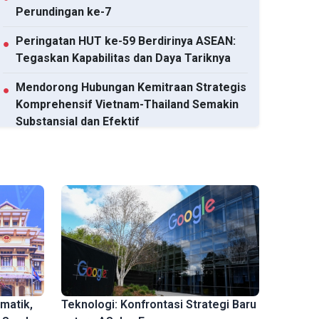
Perundingan ke-7
Peringatan HUT ke-59 Berdirinya ASEAN:
●
Tegaskan Kapabilitas dan Daya Tariknya
Mendorong Hubungan Kemitraan Strategis
●
Komprehensif Vietnam-Thailand Semakin
Substansial dan Efektif
Segera Membawa Nilai Perdagangan
●
Vietnam-Malaysia Mencapai 20 Miliar Dolar
AS
Lihat semua
matik,
Teknologi: Konfrontasi Strategi Baru