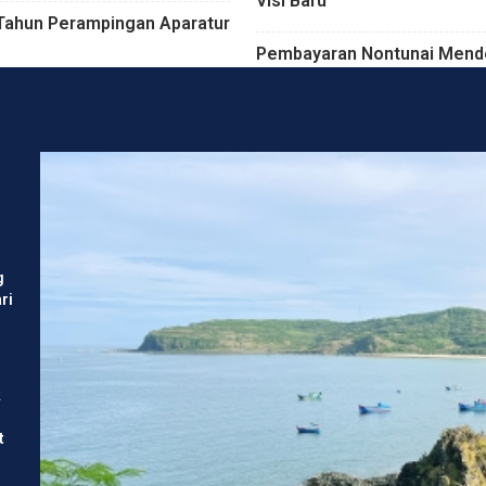
Visi Baru
 Tahun Perampingan Aparatur
Pembayaran Nontunai Mend
g
ri
k
t