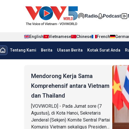
Nhảy đến nội dung
Đa phương t
Radio
Podcast
English
Vietnamese
Chinese
French
Germa
menu trang chủ tiếng Indo
Tentang Kami
Berita
Ulasan Berita
Kotak Surat Anda
R
menu phụ tiếng Indo
Mendorong Kerja Sama
Komprehensif antara Vietnam
dan Thailand
[VOVWORLD] - Pada Jumat sore (7
Agustus), di Kota Hanoi, Sekretaris
Jenderal (Sekjen) Komite Sentral Partai
Komunis Vietnam sekaligus Presiden