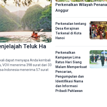
Perkenalkan Wilayah Penan
Anggur
a
n
Perkenalan tentang
Desa Kerajinan
Terkenal di Kota
Hanoi
n
njelajah Teluk Ha
Perkenalkan
Kampanye Lima
kali dapat menyapa Anda kembali
Ratus Hari Siang
lu, VOV menerima 398 surat dari 33
Malam Memperkuat
asa Indonesia menerima 57 surat
Pencarian,
Pengumpulan dan
Identifikasi Nama
dan Informasi
Pribadi Pahlawan
n