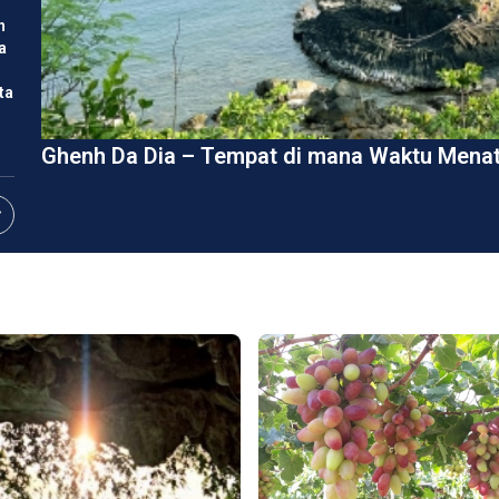
h
a
ta
Ghenh Da Dia – Tempat di mana Waktu Menat
D
i