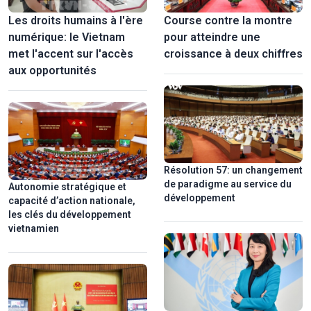
Les droits humains à l'ère
Course contre la montre
numérique: le Vietnam
pour atteindre une
met l'accent sur l'accès
croissance à deux chiffres
aux opportunités
«Plume d’acier, cœur de fer» – L’héritage intemporel des
journalistes révolutionnaires vietnamiens
Résolution 57: un changement
de paradigme au service du
Autonomie stratégique et
développement
capacité d’action nationale,
les clés du développement
vietnamien
Ngu My Thanh, un marché flottant unique du Centre du