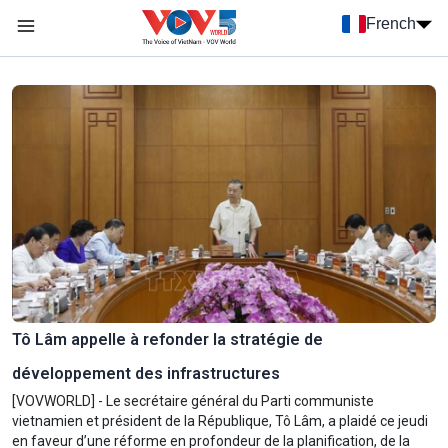
Nhảy đến nội dung
French
Menu trang chủ tiếng Pháp
menu phụ tiếng Pháp
Tô Lâm appelle à refonder la stratégie de
développement des infrastructures
[VOVWORLD] - Le secrétaire général du Parti communiste
vietnamien et président de la République, Tô Lâm, a plaidé ce jeudi
en faveur d’une réforme en profondeur de la planification, de la