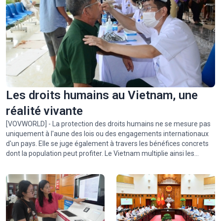
Vinh Long: écrire un nouveau chapitre culturel au cœur du
“royaume de la brique et de la céramique”
Les droits humains au Vietnam, une
réalité vivante
[VOVWORLD] - La protection des droits humains ne se mesure pas
uniquement à l'aune des lois ou des engagements internationaux
d'un pays. Elle se juge également à travers les bénéfices concrets
dont la population peut profiter. Le Vietnam multiplie ainsi les
politiques publiques visant à améliorer les conditions de vie de la
population. Dans notre pays, l'être humain est considéré à la fois
Hua Ma, la grotte mystérieuse de Thai Nguyên
comme le centre et le moteur du développement.