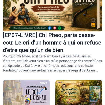
[EP07-LIVRE] Chi Pheo, paria casse-
cou: Le cri d’un homme à qui on refuse
d’être quelqu’un de bien
Pourquoi Chi Pheo, écrit par Nam Cao il y a plus de 80 ans au
Vietnam, est-il devenu bien plus qu’un personnage de roman? Dans
cet épisode de Café, livre et ciné, nous redécouvrons ce texte
fondateur du réalisme vietnamien à travers le regard de Julien,
lecteur français. Une histoire de rejet, de dignité perdue, et d’un cri
qui résonne encore aujourd’hui: «Qui me rendra le droit d’être
quelqu’un de bien?»