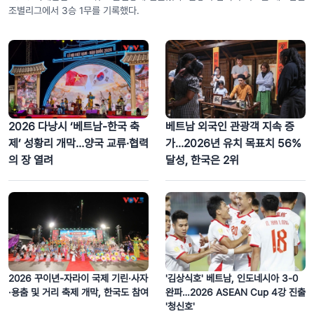
조별리그에서 3승 1무를 기록했다.
인도주의 사명을 향한 발자취…베네수엘라 강진 현장에 선 베트남 구조대
2026 다낭시 ‘베트남-한국 축
베트남 외국인 관광객 지속 증
제’ 성황리 개막…양국 교류·협력
가…2026년 유치 목표치 56%
의 장 열려
달성, 한국은 2위
호찌민시, 3D 매핑 공연으로 눈길 사로잡아
2026 꾸이년-자라이 국제 기린·사자
'김상식호' 베트남, 인도네시아 3-0
·용춤 및 거리 축제 개막, 한국도 참여
완파…2026 ASEAN Cup 4강 진출
'청신호'