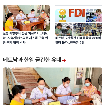
질병 예방부터 전문 치료까지…베트
빈롱성 관광, ‘벽돌·도자기 왕국’의 새로운 문화 이야기 쓰다
남, 지속가능한 의료 시스템 구축 위
베트남, 7개월간 FDI 등록액 380억
한 국제 협력 박차
달러 돌파…한국은 2위
베트남과 한일 굳건한 유대
‘철필, 일편단심’ 특별 전시회 – 시대를 초월한 베트남 언론인의 가치