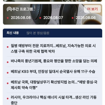
더 보기
주간 프로그램
●
2026.08.08
●
2026.08.07
●
2026.08.06
최신 내용
많이 본 영상/음원
질병 예방부터 전문 치료까지…베트남, 지속가능한 의료 시
●
스템 구축 위한 국제 협력 박차
바나족의 풍년기원제, 풍요와 평안을 향한 소망을 담는 의례
●
베트남 K93 부대, 안장성 일대서 순국열사 유해 11구 수습
●
베트남 국회, 대량살상무기 확산방지법 논의…“예방 중심·국
●
제사회 약속 이행”
러시아, 우크라이나 핵심 에너지 시설 타격…생산 라인 가동
●
중단