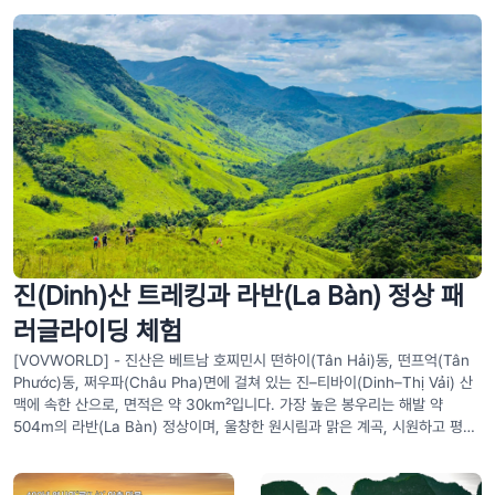
진(Dinh)산 트레킹과 라반(La Bàn) 정상 패
러글라이딩 체험
[VOVWORLD] - 진산은 베트남 호찌민시 떤하이(Tân Hải)동, 떤프억(Tân
Phước)동, 쩌우파(Châu Pha)면에 걸쳐 있는 진–티바이(Dinh–Thị Vải) 산
맥에 속한 산으로, 면적은 약 30㎢입니다. 가장 높은 봉우리는 해발 약
504m의 라반(La Bàn) 정상이며, 울창한 원시림과 맑은 계곡, 시원하고 평온
한 자연환경을 갖추고 있어 도심을 벗어나 휴식을 즐기기에 안성맞춤입니다.