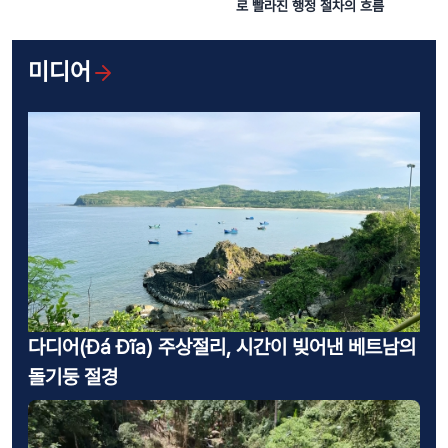
로 빨라진 행정 절차의 흐름
미디어
다디어(Đá Đĩa) 주상절리, 시간이 빚어낸 베트남의
돌기둥 절경