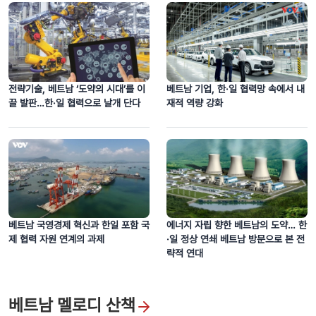
타이응우옌성 후어마 동굴, 대자연이 빚어낸 신비로운 절경을 찾아서
전략기술, 베트남 ‘도약의 시대’를 이
베트남 기업, 한·일 협력망 속에서 내
끌 발판…한·일 협력으로 날개 단다
재적 역량 강화
동남아시아 최대 석호에 펼쳐진 베트남 중부의 독특한 수상시장 ‘응으미
타인’
베트남 국영경제 혁신과 한일 포함 국
에너지 자립 향한 베트남의 도약… 한
제 협력 자원 연계의 과제
·일 정상 연쇄 베트남 방문으로 본 전
략적 연대
베트남 멜로디 산책