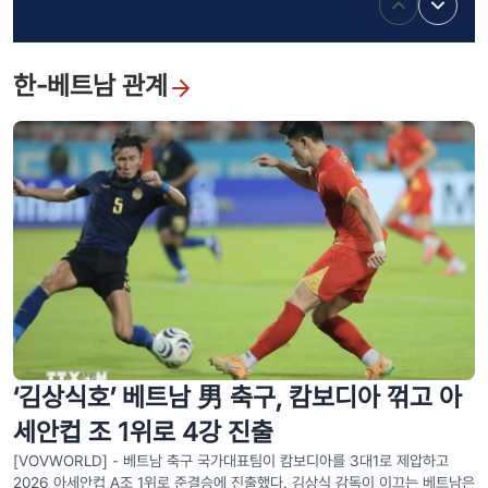
게 이름을 되찾아주다
한-베트남 관계
카이딘(Khải Định, 啓定) 황릉 – 후에 고도 유산군에 담긴 동서양 문화
융합의 상징
‘김상식호’ 베트남 男 축구, 캄보디아 꺾고 아
세안컵 조 1위로 4강 진출
[VOVWORLD] - 베트남 축구 국가대표팀이 캄보디아를 3대1로 제압하고
2026 아세안컵 A조 1위로 준결승에 진출했다. 김상식 감독이 이끄는 베트남은