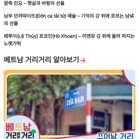
참족 민요 – 햇살과 바람의 선율
남부 던까따이뜨(Đờn ca tài tử) 예술 – 기억의 강 위에 흐르는 남녘
의 선율
레투이(Lệ Thủy) 호코안(Hò Khoan) – 끼엔장 강 위에 울려 퍼지는
노랫가락
베트남 거리거리 알아보기