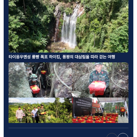
타이응우옌성 룽빵 폭포 하이킹, 퐁꽝의 대삼림을 따라 걷는 여행
베트남 전사자 유해 발굴·신원 확인 500일 집중 캠페인, 불멸의 영웅들에