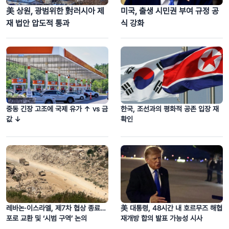
美 상원, 광범위한 對러시아 제
미국, 출생 시민권 부여 규정 공
재 법안 압도적 통과
식 강화
중동 긴장 고조에 국제 유가 ↑ vs 금
한국, 조선과의 평화적 공존 입장 재
값 ↓
확인
레바논·이스라엘, 제7차 협상 종료…
美 대통령, 48시간 내 호르무즈 해협
포로 교환 및 ‘시범 구역’ 논의
재개방 합의 발표 가능성 시사