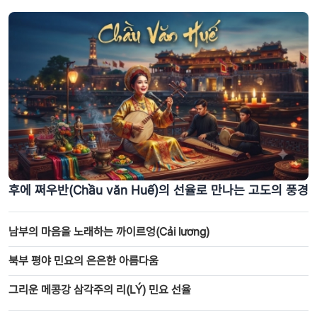
황금빛으로 물든 뿌루옹(Pù Luông)의 평화로운 마을, 국내외 관광객 발
길 사로잡아
후에 쩌우반(Chầu văn Huế)의 선율로 만나는 고도의 풍경
남부의 마음을 노래하는 까이르엉(Cải lương)
북부 평야 민요의 은은한 아름다움
그리운 메콩강 삼각주의 리(LÝ) 민요 선율