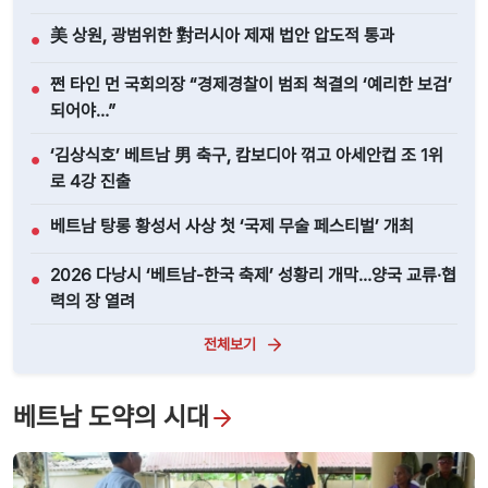
美 상원, 광범위한 對러시아 제재 법안 압도적 통과
●
쩐 타인 먼 국회의장 “경제경찰이 범죄 척결의 ‘예리한 보검’
●
되어야…”
‘김상식호’ 베트남 男 축구, 캄보디아 꺾고 아세안컵 조 1위
●
로 4강 진출
베트남 탕롱 황성서 사상 첫 ‘국제 무술 페스티벌’ 개최
●
2026 다낭시 ‘베트남-한국 축제’ 성황리 개막…양국 교류·협
●
력의 장 열려
전체보기
베트남 도약의 시대