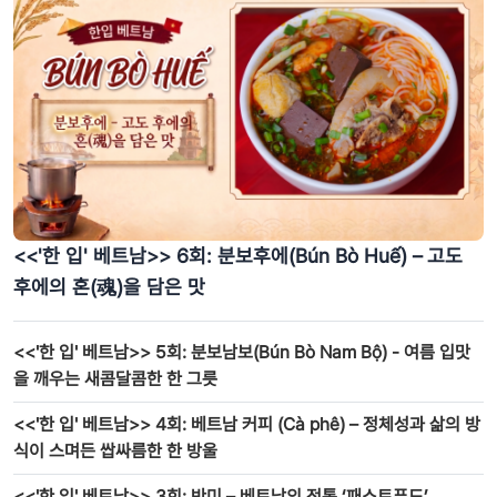
<<'한 입' 베트남>> 6회: 분보후에(Bún Bò Huế) – 고도
후에의 혼(魂)을 담은 맛
<<'한 입' 베트남>> 5회: 분보남보(Bún Bò Nam Bộ) - 여름 입맛
을 깨우는 새콤달콤한 한 그릇
<<'한 입' 베트남>> 4회: 베트남 커피 (Cà phê) – 정체성과 삶의 방
식이 스며든 쌉싸름한 한 방울
<<'한 입' 베트남>> 3회: 반미 – 베트남의 전통 ‘패스트푸드’