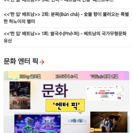
<<'한 입' 베트남>> 2회: 분짜(Bún chả) - 숯불 향이 불러오는 특별
한 하노이의 별미
<<'한 입' 베트남>> 1회: 쌀국수(Phở·퍼) - 베트남의 국가무형문화
유산
문화 엔터 픽