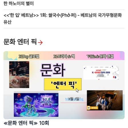
한 하노이의 별미
<<'한 입' 베트남>> 1회: 쌀국수(Phở·퍼) - 베트남의 국가무형문화
유산
문화 엔터 픽
≪문화 엔터 픽≫ 10회