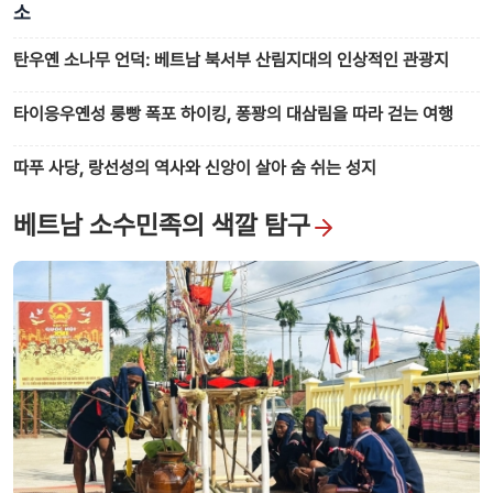
소
탄우옌 소나무 언덕: 베트남 북서부 산림지대의 인상적인 관광지
타이응우옌성 룽빵 폭포 하이킹, 퐁꽝의 대삼림을 따라 걷는 여행
따푸 사당, 랑선성의 역사와 신앙이 살아 숨 쉬는 성지
베트남 소수민족의 색깔 탐구