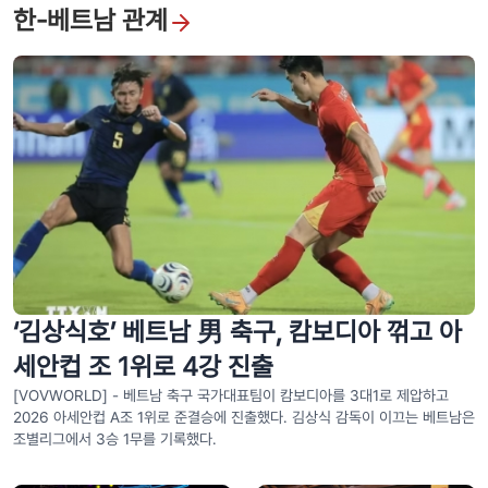
한-베트남 관계
베트남 전사자 유해 발굴·신원 확인 500일 집중 캠페인, 불멸의 영웅들에
게 이름을 되찾아주다
‘김상식호’ 베트남 男 축구, 캄보디아 꺾고 아
세안컵 조 1위로 4강 진출
[VOVWORLD] - 베트남 축구 국가대표팀이 캄보디아를 3대1로 제압하고
2026 아세안컵 A조 1위로 준결승에 진출했다. 김상식 감독이 이끄는 베트남은
조별리그에서 3승 1무를 기록했다.