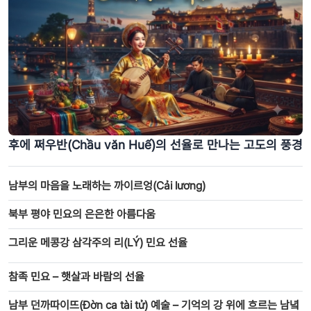
동남아시아 최대 석호에 펼쳐진 베트남 중부의 독특한 수상시장 ‘응으미
타인’
후에 쩌우반(Chầu văn Huế)의 선율로 만나는 고도의 풍경
남부의 마음을 노래하는 까이르엉(Cải lương)
북부 평야 민요의 은은한 아름다움
그리운 메콩강 삼각주의 리(LÝ) 민요 선율
참족 민요 – 햇살과 바람의 선율
남부 던까따이뜨(Đờn ca tài tử) 예술 – 기억의 강 위에 흐르는 남녘