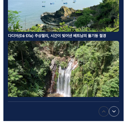
다디어(Đá Đĩa) 주상절리, 시간이 빚어낸 베트남의 돌기둥 절경
타이응우옌성 룽빵 폭포 하이킹, 퐁꽝의 대삼림을 따라 걷는 여행