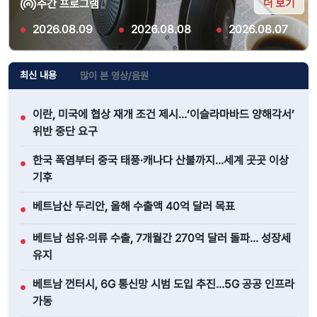
더 보기
주간 프로그램
●
2026.08.09
●
2026.08.08
●
2026.08.07
최신 내용
많이 본 영상/음원
이란, 미국에 협상 재개 조건 제시…‘이슬라마바드 양해각서’
●
위반 중단 요구
한국 폭염부터 중국 태풍·캐나다 산불까지…세계 곳곳 이상
●
기후
베트남산 두리안, 올해 수출액 40억 달러 목표
●
베트남 섬유·의류 수출, 7개월간 270억 달러 돌파… 성장세
●
유지
베트남 껀터시, 6G 통신망 시범 도입 추진…5G 공공 인프라
●
가동