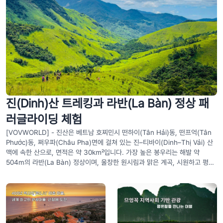
진(Dinh)산 트레킹과 라반(La Bàn) 정상 패
러글라이딩 체험
[VOVWORLD] - 진산은 베트남 호찌민시 떤하이(Tân Hải)동, 떤프억(Tân
Phước)동, 쩌우파(Châu Pha)면에 걸쳐 있는 진–티바이(Dinh–Thị Vải) 산
맥에 속한 산으로, 면적은 약 30㎢입니다. 가장 높은 봉우리는 해발 약
504m의 라반(La Bàn) 정상이며, 울창한 원시림과 맑은 계곡, 시원하고 평온
한 자연환경을 갖추고 있어 도심을 벗어나 휴식을 즐기기에 안성맞춤입니다.