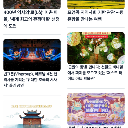
400년 역사의‘로(Lò)’ 어촌 마
므엉꼭 지역사회 기반 관광 – 평
을, ‘세계 최고의 관광마을’ 선정
온함을 만나는 여행
에 도전
'근원의 빛'을 만나다: 선월드 바나힐
에서 화제를 모으고 있는 '퍼스트 라
빈그룹(Vingroup), 베트남 4천 년
이트 아트 박물관’
역사를 기리는 '위대한 조국의 서사
시' 실경 공연