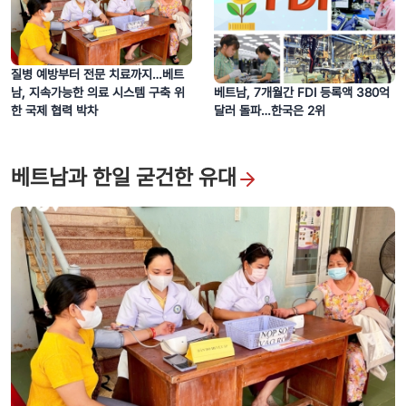
질병 예방부터 전문 치료까지…베트
호찌민시, 3D 매핑 공연으로 눈길 사로잡아
남, 지속가능한 의료 시스템 구축 위
베트남, 7개월간 FDI 등록액 380억
한 국제 협력 박차
달러 돌파…한국은 2위
베트남과 한일 굳건한 유대
빈롱성 관광, ‘벽돌·도자기 왕국’의 새로운 문화 이야기 쓰다