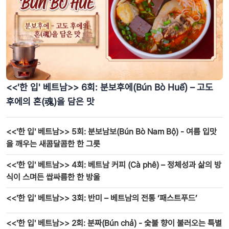
<<'한 입' 베트남>> 6회: 분보후에(Bún Bò Huế) – 고도
후에의 혼(魂)을 담은 맛
<<'한 입' 베트남>> 5회: 분보남보(Bún Bò Nam Bộ) - 여름 입맛
을 깨우는 새콤달콤한 한 그릇
<<'한 입' 베트남>> 4회: 베트남 커피 (Cà phê) – 정체성과 삶의 방
식이 스며든 쌉싸름한 한 방울
<<'한 입' 베트남>> 3회: 반미 – 베트남의 전통 ‘패스트푸드’
<<'한 입' 베트남>> 2회: 분짜(Bún chả) - 숯불 향이 불러오는 특별