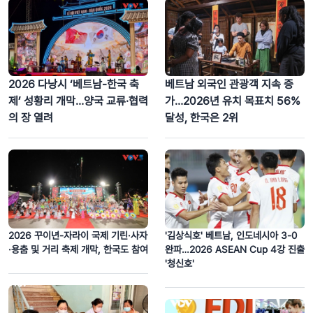
카이딘(Khải Định, 啓定) 황릉 – 후에 고도 유산군에 담긴 동서양 문화
융합의 상징
2026 다낭시 ‘베트남-한국 축
베트남 외국인 관광객 지속 증
제’ 성황리 개막…양국 교류·협력
가…2026년 유치 목표치 56%
의 장 열려
달성, 한국은 2위
인도주의 사명을 향한 발자취…베네수엘라 강진 현장에 선 베트남 구조대
2026 꾸이년-자라이 국제 기린·사자
'김상식호' 베트남, 인도네시아 3-0
·용춤 및 거리 축제 개막, 한국도 참여
완파…2026 ASEAN Cup 4강 진출
'청신호'