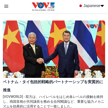
Nhảy đến nội dung
Japanese
Menu trang chủ tiếng nhật
menu phụ tiếng Nhật
ベトナム・タイ包括的戦略的パートナーシップを実質的に
推進
[VOVWORLD] - 双方は、ハイレベルをはじめ各レベルの接触を維持
し、両国首相が共同議長を務める合同閣議など、重要な協力メカニ
ズムを効果的に活用することで一致しました。