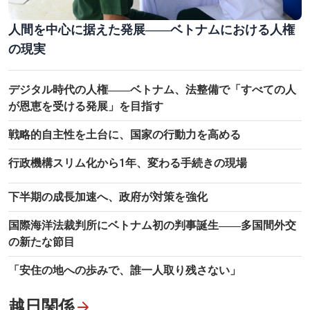
人間を中心に据えた発展――ベトナムにおける人権
の現実
デジタル時代の人権――ベトナム、法整備で「すべての人
が恩恵を受ける発展」を目指す
ホー・チ・ミン主席の名を冠した市、50周年を彩る3Dマッピング
戦略的自主性を土台に、国家の行動力を高める
行政機構スリム化から1年、変わる手続きの現場
下半期の成長加速へ、政府が対策を強化
国際海洋法裁判所にベトナム初の判事誕生――多国間外交
の新たな節目
「安住の地への歩みで、誰一人取り残さない」
越日関係