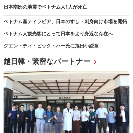
日本南部の地震でベトナム人1人が死亡
ベトナム産ティラピア、日本のすし・刺身向け市場を開拓
「鋼の筆、忠誠の心」展示 時代を超えるベトナム人ジャーナリ
ベトナム人観光客にとって日本をより身近な存在へ
ストの価値
グエン・ティ・ビック・ハー氏に旭日小綬章
越日韓・緊密なパートナー
中部ならではの水上マーケット「グー・ミー・タイン」