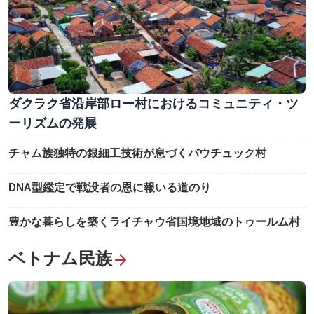
ダクラク省沿岸部ロー村におけるコミュニティ・ツ
ーリズムの発展
チャム族独特の銀細工技術が息づくバウチュック村
DNA型鑑定で戦没者の恩に報いる道のり
豊かな暮らしを築くライチャウ省国境地域のトゥールム村
ベトナム民族