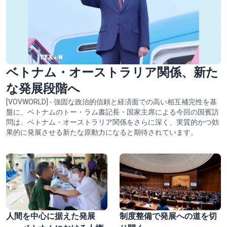
ベトナム・オーストラリア関係、新た
な発展段階へ
[VOVWORLD] - 強固な政治的信頼と経済面での高い相互補完性を基
盤に、ベトナムのトー・ラム書記長・国家主席による今回の国賓訪
問は、ベトナム・オーストラリア関係をさらに深く、実質的かつ効
果的に発展させる新たな原動力になると期待されています。
人間を中心に据えた発展
制度整備で発展への道を切