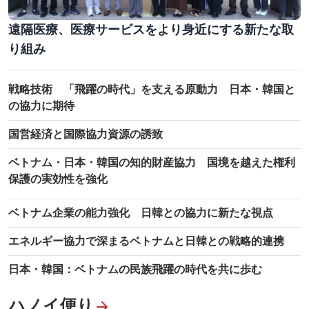
遠隔医療、医療サービスをより身近にする新たな取
り組み
戦略技術 「飛躍の時代」を支える原動力 日本・韓国と
の協力に期待
国営経済と国際協力資源の誘致
プールオンの静かな村で、実りの季節に心ほどく旅
ベトナム・日本・韓国の知的財産協力 国境を越えた権利
保護の実効性を強化
ベトナム企業の能力強化 日韓との協力に新たな視点
エネルギー協力で深まるベトナムと日韓との戦略的連携
日本・韓国：ベトナムの民族飛躍の時代を共に歩む
ハノイ便り