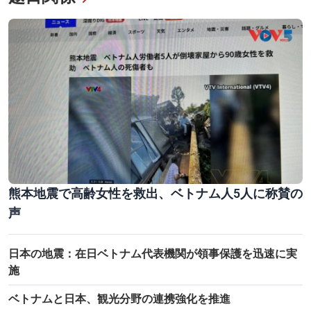
ビンロン省の観光：「レンガと陶器の王国」で紡ぐ文化の物語
タイグエン省のフアマー洞窟 神秘の石の世界
熊本地震で高齢女性を救出、ベトナム人5人に称賛の
声
日本の地震：在日ベトナム代表機関が領事保護を迅速に実
施
ベトナムと日本、観光分野の連携強化を推進