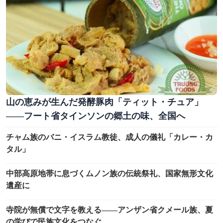
山の恵みが生んだ発酵豚肉「ティット・チュア」
――フート省タインソンの郷土の味、全国へ
チャム族のバニ・イスラム教徒、成人の儀礼「カレー・カ
タル」
中部高原地帯に息づくムノン族の伝統祭礼、国家無形文化
遺産に
寺院が無償で文字を教える――アンザン省クメール族、夏
の学びで民族文化をつなぐ