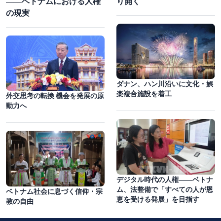
――ベトナムにおける人権
り開く
の現実
ダナン、ハン川沿いに文化・娯
楽複合施設を着工
外交思考の転換 機会を発展の原
動力へ
デジタル時代の人権――ベトナ
ム、法整備で「すべての人が恩
ベトナム社会に息づく信仰・宗
恵を受ける発展」を目指す
教の自由