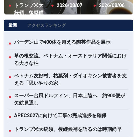
●
トランプ米大
●
2026/08/07
●
2026/08/06
統領、後継候
補を語るのは
最新
アクセスランキング
時期尚早
バーデン山で400体を超える陶芸作品を展示
●
草の根交流、ベトナム・オーストラリア関係におけ
●
る大きな柱
ベトナム友好村、枯葉剤・ダイオキシン被害者を支
●
える「思いやりの家」
スーパー台風ドルフィン、日本上陸へ 約900便が
●
欠航見通し
APEC2027に向けて工事の完成進捗を確保
●
トランプ米大統領、後継候補を語るのは時期尚早
●