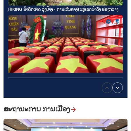
HIKING ນ້ຳຕົກຕາດ ລຸ໋ງປ້າງ - ການເດີນທາງໄປສູ່ເຂດປ່າດົງ ຟອງກວາງ
ບັ້ນ 500 ວັນ ແລະ ຄືນ: ຄຳສັ່ງຈາກຫົວໃຈຂອງວິວັດການເອີ້ນຊື່ບັນດາຜູ້ຄົນ
ອະມະຕະ
ສະຖານະການ ການເມືອງ