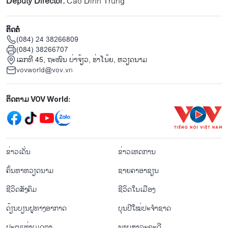
Deputy Director:
Cao Dinh Trung
ຕິດຕໍ່
(084) 24 38266809
(084) 38266707
ເລກທີ 45, ຖະໜົນ ບ່າ​ຈ້ຽວ, ຮ່າ​ໂນ້ຍ, ຫວຽດນາມ
vovworld@vov.vn
Mạng xã hội
ຕິດຕາມ VOV World:
menu footer tiếng Lào
ຂ່າວເດັ່ນ
ຂ່າວເຫດການ
ຄົ້ນຫາຫວຽດນາມ
ຊາຍຄາອາຊຽນ
ຊີ​ວິດ​ສັງ​ຄົມ
ຊີ​ວິດ​ໃນ​ເມືອງ
ດ້ຽນບຽນ​ຝູທາງ​ອາກາດ
ບຸນປີໃໝ່ປະຈຳຊາດ
ປະຕູແຫ່ງເມດຕາ
ພາບສາລະຄະດີ