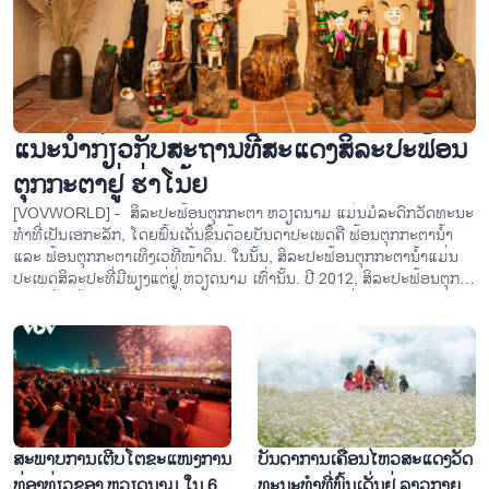
ແນະ​ນຳ​ກ່ຽວ​ກັບສະ​ຖານ​ທີ່​ສະ​ແດງ​ສິ​ລະ​ປະ​ຟ້ອນ​
ຕຸກ​ກະ​ຕາ​ຢູ່ ຮ່າ​ໂນ້ຍ
[VOVWORLD] - ສິ​ລະ​ປະ​ຟ້ອນ​ຕຸກ​ກະ​ຕາ ຫວຽດ​ນາມ ແມ່ນ​ມໍ​ລະ​ດົກ​ວັດ​ທະ​ນະ​
ທຳ​ທີ່​ເປັນ​ເອ​ກະ​ລັກ, ໂດຍ​ພົ້ນ​ເດັ່ນ​ຂຶ້ນ​ດ້ວຍ​ບັນ​ດາ​ປະ​ເພດ​ຄື ຟ້ອນ​ຕຸກ​ກະ​ຕາ​ນ້ຳ
ແລະ ຟ້ອນ​ຕຸກ​ກະ​ຕາ​ເທິງ​ເວ​ທີ​ໜ້າ​ດິນ. ໃນ​ນັ້ນ, ສິ​ລະ​ປະ​ຟ້ອນ​ຕຸກ​ກະ​ຕາ​ນ້ຳ​ແມ່ນ​
ປະ​ເພດ​ສິ​ລະ​ປະ​ທີ່ມີ​ພຽງ​ແຕ່​ຢູ່ ຫວຽດ​ນາມ ເທົ່າ​ນັ້ນ. ປີ 2012, ສິ​ລະ​ປະ​ຟ້ອນ​ຕຸກ​
ກະ​ຕາ​ນ້ຳ​ໄດ້​ຮັບ​ການ​ຮັບ​ຮອງວ່າ ເປັນ​ມໍ​ລະ​ດົກ​ວັດ​ທະ​ນະ​ທຳ​ບໍ່​ເປັນ​ວັດ​ຖຸ​ລະ​ດັບ​
ຊາດ.
ສະ​ພາບ​ການ​ເຕີບ​ໂຕ​ຂະ​ແໜງ​ການ​
ບັນ​ດາ​ການ​ເຄື່ອນ​ໄຫວ​ສະ​ແດງ​ວັດ​
ທ່ອງ​ທ່ຽວ​ຂອງ ຫວຽດ​ນາມ ໃນ 6
ທະ​ນະ​ທຳ​ທີ່​ພົ້ນ​ເດັ່ນ​ຢູ່ ​ລາວ​ກາຍ