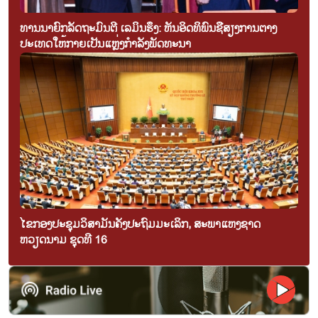
ທ່ານນາຍົກລັດຖະມົນຕີ ເລມິນຮຶງ: ຫັນອິດທິພົນຊື່ສຽງການຕ່າງ
ປະເທດໃຫ້ກາຍເປັນແຫຼ່ງກຳລັງພັດທະນາ
ໄຂກອງປະຊຸມວິສາມັນຄັ້ງປະຖົມມະເລິກ, ສະພາແຫ່ງຊາດ
ຫວຽດນາມ ຊຸດທີ 16