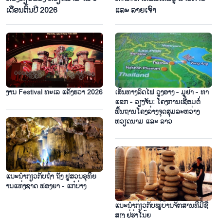
ເດືອນ​ຕົ້ນ​ປີ 2026
ແລະ ລາຍ​ເຈົາ
ງານ Festival ທະເລ ແຄັງຮວ່າ 2026
ເສັ້ນທາງລົດໄຟ ວູງອາງ - ມູຢ້າ - ທ່າ
ແຂກ - ວຽງຈັນ: ໂຄງການເຊື່ອມຕໍ່
ພື້ນຖານໂຄງລ່າງຈຸດສຸມລະຫວ່າງ
ຫວຽດນາມ ແລະ ລາວ
ແນະ​ນຳ​ກ່ຽວ​ກັບ​ຖ້ຳ ຖັງ ຢູ່​ສວນ​ອຸ​ທິຍ​
ານ​ແຫ່ງ​ຊາດ ຟອງ​ຍາ - ແກ໋​ບ່າງ
ແນະ​ນຳ​ກ່ຽວ​ກັບ​ໝູ່​ບ້ານ​ຈັກ​ສານ​ທີ່​ມີ​ຊື່​
ສຽງ ຢູ່​ຮ່າ​ໂນ້ຍ