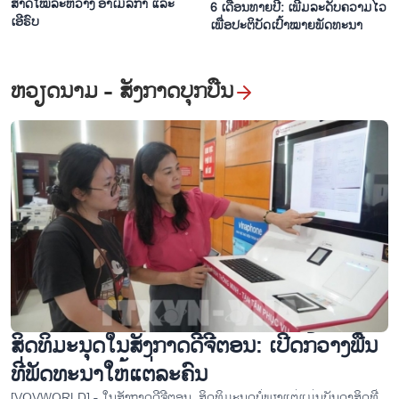
ສາດ​ໃໝ່​ລະ​ຫວ່າງ ອາ​ເມ​ລິ​ກາ ແລະ
6 ເດືອນ​ທ້າຍ​ປີ: ເພີ່ມ​ລະ​ດັບ​ຄວາ​ມ​ໄວ​
ຄົ້ນຫາຄວາມງາມແບບເລິກລັບ ຂອງຖ້ຳ ຫົວມ້າ ຢູ່ແຂວງ ທ້າຍງວຽນ
ເອີ​ຣົບ
ເພື່ອ​ປະ​ຕິ​ບັດ​ເປົ້າ​ໝາຍ​ພັດ​ທະ​ນາ
ຫວຽດ​ນາມ - ສັງ​ກາດ​ບຸກ​ບືນ
ທ່ອງທ່ຽວ ວິ້ງລອງ: ສືບຕໍ່ຂຽນເລື່ອງລາວດ້ານວັດທະນະທຳຢູ່ “ອານາຈັກດິນຈີ່
ດິນເຜົາ”
ສິດ​ທິ​ມະ​ນຸດ​ໃນ​ສັງ​ກາດ​ດີ​ຈີ​ຕອນ: ເປີດ​ກ້​ວາງ​ພື້ນ​
ທີ່​ພັດ​ທະ​ນາ​ໃຫ້​ແຕ່​ລະ​ຄົນ
[VOVWORLD] - ໃນ​ສັງ​ກາດ​ດີ​ຈີ​ຕອນ, ສິດ​ທິ​ມະ​ນຸດບໍ່​ພຽງ​ແຕ່​ແມ່ນ​ບັນ​ດາ​ສິດ​ທີ່​