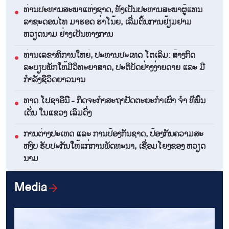
ທ່ານປະທານສະພາແຫ່ງຊາດ, ທັງເປັນປະທານສະພາຜູ້ແທນ
●
ລາຊະດອນໄທ ມາຮອດ ຮ່າໂນ້ຍ, ເລີ່ມຕົ້ນການຢ້ຽມຢາມ
ຫວຽດນາມ ຢ່າງເປັນທາງການ
ທ່ານເລຂາທິການໃຫຍ່, ປະທານປະເທດ ໂຕເລິມ: ສ້າງກົດ
●
ລະບຽບພັກໃຫ້ມີວິທະຍາສາດ, ປະຕິບັດຢ່າງງ່າຍດາຍ ແລະ ມີ
ກຳລັງຊີວິດຍາວນານ
ທາດ ໂປຊາອີນື - ກິດຈະກຳສະຖາປັດຕະຍະກຳເຜົ່າ ຈຳ ທີ່ພົ້ນ
●
ເດັ່ນ ໃນແຂວງ ເລິມດົ່ງ
ການ​ຕ່າງ​ປະ​ເທດ ແລະ ການ​ປ້ອງ​ກັນ​ຊາດ, ​ປ້ອງ​ກັນ​ຄວາມ​ສະ​
●
ຫງົບ ຮັ​ບ​ປະ​ກັນ​ໃຫ້​ແກ່​ການ​ພັດ​ທະ​ນາ, ເຊື່ອມ​ໂຍງຂອງ ຫວຽດ​
ນາມ
ການ​ປະ​ທະ​ກັນ​ຢູ່​ພາກ​ພື້ນ​ຕາ​ເວັນ​ອອກ​ກາງ: ອີ​ຣານ, ໂອ​ມານ ​ບັນ​
Media
●
ລຸ​ໄດ້​ຄວາມ​ຄືບ​ໜ້າ​ໃນ​ການ​ເຈ​ລະ​ຈາ​ເປີດ​ຊ່ອງ​ແຄບ​ທະ​ເລ
Hormuz ຄືນ​ໃໝ່
EU ເຫັນ​ດີ​ເປັນ​ເອ​ກະ​ພາບ​ເພີ່ມ​ທະ​ວີ​ການ​ໜູນ​ຊວ່ຍ​ ແອັດ​ສະ​
●