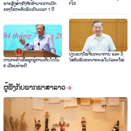
ພາຍຫຼັງ​ສ້າງ​ກົງ​ຈັກ​ອຳ​ນາດ​ການ​ປົກ​
FDI
ຄອງ​ໃຫ້​ກະ​ທັດ​ລັດ​ເປັນ​ເວ​ລາ 1 ປີ
ແຂກທ່ອງທ່ຽວເຊື່ອມຕົວຢູ່ບ້ານ ຟູລວງ ທີ່ສະຫງົບງຽບໃນລະດູເຂົ້າສຸກເຫຼືອງ
ປ່ຽນ​ແປງ​ໃໝ່​ຈິນ​ຕະ​ນາ​ການ ແລະ ວິ​
ການ​ກະ​ທຳ​ເພື່ອ​ຊຸກ​ຍູ້​ການ​ເຕີບ​ໂຕ​ໃນ
ໄສ​ທັດ​ພັດ​ທະ​ນາ​ທະ​ເລ​ໃນ​ໄລ​ຍະ​ໃໝ່
6 ເດືອນ​ທ້າຍ​ປີ
ຜູ້​ຟັງ​ກັບ​ພາກ​ພາ​ສາ​ລາວ
ເຂື່ອນໄຟຟ້ານ້ຳຕົກ ຮວ່າບິ່ງ - ສັນຍາລັກຂ້າມການເວລາຂອງນ້ຳໃຈ
ມິດຕະພາບ ຫວຽດນາມ - ລັດເຊຍ