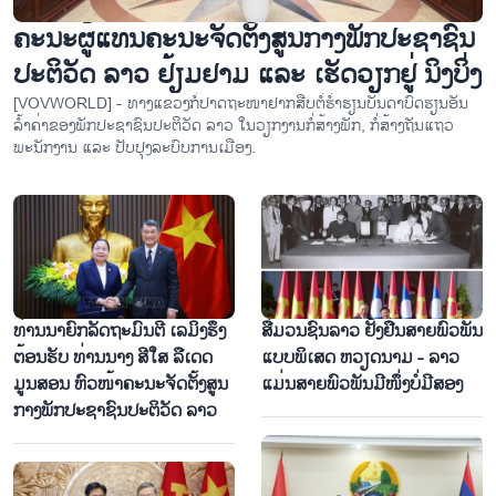
ຄະນະຜູ້ແທນຄະນະຈັດຕັ້ງສູນກາງພັກປະຊາຊົນ
ປະຕິວັດ ລາວ ຢ້ຽມຢາມ ແລະ ເຮັດວຽກຢູ່ ນິງບິ່ງ
[VOVWORLD] - ທາງແຂວງກໍ່ປາດຖະໜາຢາກສືບຕໍ່ຮ່ຳຮຽນບັນດາບົດຮຽນອັນ
ລ້ຳຄ່າຂອງພັກປະຊາຊົນປະຕິວັດ ລາວ ໃນວຽກງານກໍ່ສ້າງພັກ, ກໍ່ສ້າງຖັນແຖວ
ພະນັກງານ ແລະ ປັບປຸງລະບົບການເມືອງ.
​ທ່ານນາ​ຍົກ​ລັດ​ຖະ​ມົນ​ຕີ ເລ​ມິງ​ຮຶງ
ສື່ມວນ​ຊົນ​ລາວ ຢັ້ງ​ຢືນ​ສາຍ​ພົວ​ພັນ​
ຕ້ອນ​ຮັບ ​​ທ່ານນາງ ສີ​​ໃສ ລື​ເດ​ດ​
ແບບ​ພິ​ເສດ ຫວຽດ​ນາມ - ລາວ
ມູນ​ສອນ ຫົວ​ໜ້າ​ຄະ​ນະ​ຈັດ​ຕັ້ງ​ສູນ​
ແມ່ນ​ສາຍ​ພົວ​ພັນ​ມີ​ໜຶ່​ງ​ບໍ່​ມີ​ສອງ
ກາງ​ພັກ​ປະ​ຊາ​ຊົນ​ປະ​ຕິ​ວັດ ລາວ