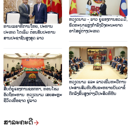
ຫວຽດນາມ - ລາວ ຍູ້ແຮງການຮ່ວມມື,
ພັດທະນາແຫຼ່ງກຳລັງວົງຄະນະຍາດ
ທ່ານເລຂາທິການໃຫຍ່, ປະທານ
ອາໄສຢູ່ຕ່າງປະເທດ
ປະເທດ ໂຕເລິມ ຕ້ອນຮັບປະທານ
ສານປະຊາຊົນສູງສຸດ ລາວ
ຫວຽດ​ນາມ ແລະ ລາວ​ເພີ່ມ​ທະ​ວີ​ການ​
ປະ​ສານ​ສົມ​ທົບ​ຜັນ​ຂະ​ຫຍາຍ​ບັນ​ດາ​ຂໍ້​
ສືບ​ຕໍ່​ຍູ້​ແຮງ​ການ​ຊອ​ກ​ຫາ, ທ້ອນ​ໂຮມ​
ຕົກ​ລົງ​ຂັ້ນ​ສູງ​ຢ່າງ​ມີ​ປະ​ສິດ​ທິ​ຜົນ
ອັດ​ຖິ​ທະ​ຫານ​ ​ ຫວຽດ​ນາມ ເສຍ​ສະຫຼະ​
ຊີ​ວິດ​ເພື່ອ​ຊາດ ຢູ່​ລາວ
ສາລະຄະດີ