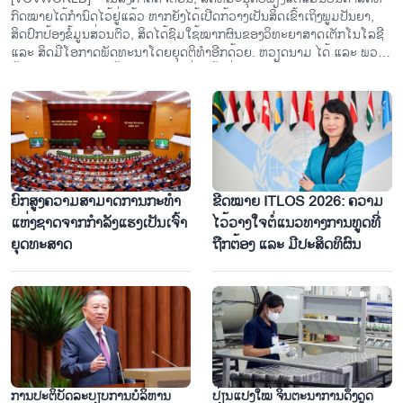
ກົດ​ໝາຍ​ໄດ້​ກຳ​ນົດ​ໄວ້ຢູ່​ແລ້ວ ຫາກ​ຍັງໄດ້​ເປີດ​ກ້​ວາງ​ເປັນ​ສິດ​ເຂົ້າ​ເຖິງ​ພູມ​ປັນ​ຍາ,
ສິດ​ປົກ​ປ້ອງ​ຂໍ້​ມູນ​ສ່ວນ​ຕົວ, ສິດ​ໄດ້​ຊົມ​ໃຊ້​ໝາກ​ຜົນ​ຂອ​ງວິ​ທະ​ຍາ​ສາດ​ເຕັກ​ໂນ​ໂລ​ຊີ
ແລະ ສິດ​ມີ​ໂອ​ກາດ​ພັດ​ທະ​ນາ​ໂດຍ​ຍຸດ​ຕິ​ທຳ​ອີກ​ດ້ວຍ. ຫວຽດ​ນາມ ໄດ້ ແລະ​ ພວມ
ສ້າງ​ລະ​ບົບ​ກົດ​ໝາຍ​ໃຫ້​ສົມ​ບູນ​ແບບ ເພື່ອ​ໃຫ້​ແຕ່​ລະ​ບາດ​ກ້າວ​ພັດ​ທະ​ນາ​ຂອງ​ສັງ​
ປາຍປາກກາອັນແຫຼມຄົມ, ນ້ຳໃຈຈົງຮັກພັກດີ
ຄົມ ລ້ວນ​ແຕ່​ໄດ້​ຕິດ​ພັນ​ກັບ​ການ​ຮັບ​ປະ​ກັນ ແລະ ຊຸດ​ຍູ້​ສິດ​ທະ​ມະ​ນຸດ.
ຍົກ​ສູງ​ຄວາມ​ສາ​ມາດ​ການ​ກະ​ທຳ​
ຂີດ​ໝາຍ ITLOS 2026: ຄວາມ​
ແຫ່ງ​ຊາດ​ຈາກ​ກຳ​ລັງ​ແຮງ​ເປັນ​ເຈົ້າ​
ໄວ້​ວາງ​ໃຈຕໍ່​ແນວ​ທາງ​ການ​ທູດ​ທີ່​
ຍຸດ​ທະ​ສາດ
ຖືກ​ຕ້ອງ ແລະ ມີ​ປະ​ສິດ​ທິ​ຜົນ
ງືມີແທັ້ງ - ຕະຫຼາດນ້ຳທີ່ເປັນເອກະລັກສະເພາະຂອງເຂດພາກກາງ
ການ​ປະ​ຕິ​ບັດ​ລະ​ບຽບ​ການ​ບໍ​ລິ​ຫານ ​
ປ່ຽນແປງໃໝ່ ຈິນຕະນາການດຶງດູດ