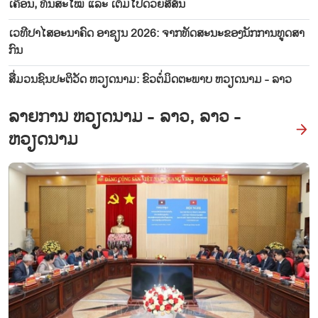
ເຄື່ອນ, ທັນ​ສະ​ໄໝ ແລະ ເຕັມ​ໄປ​ດ້ວຍ​ສີ​ສັນ
ເວ​ທີ​ປາ​ໄສ​ອະ​ນາ​ຄົດ ອາ​ຊຽນ 2026: ຈາກທັດ​ສະ​ນະຂອງ​ນັກ​ການ​ທູດ​​ສາ​
ກົນ
ສື່ມວນ​ຊົນ​ປະ​ຕິ​ວັດ ຫວຽດ​ນາມ: ຂົວ​ຕໍ່​ມິດ​ຕະ​ພາບ ຫວຽດ​ນາມ - ລາວ
ລາຍ​ການ ຫວຽດນາມ - ລາວ, ລາວ -
ຫວຽດນາມ