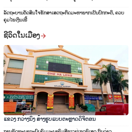
ລັດ​ຖະ​ບານ​ຕັດ​ສິນ​ໃຈ​ຮັກ​ສາ​ເສດ​ຖະ​ກິດ​ມະ​ຫາ​ພາກ​ເປັນ​ປົກ​ກະ​ຕິ, ຄວບ​
ຄຸມ​ໄພ​ເງິນ​ເຟີ້
ຊີ​ວິດ​ໃນ​ເມືອງ
ແຂວງ ກວ໋າງນິງ ສ້າງຮູບແບບຕະຫຼາດດິຈິຕອນ
ການພັດທະນາລະບົບຄົມມະນາຄົມສີຂຽວຢູ່ເຂດພິເສດ ກົນດ໋າວ