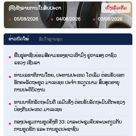
ຟັງລາຍການໃນສັບປະດາ
ເບິ່ງເພີ່ມເຕີມ
05/08/2026
04/08/2026
03/08/2026
●
●
●
ຂ່າວ/ບົດ​ໃໝ່
ສົນ​ໃຈ​ຫຼາຍ​ສຸດ
ຟື້​ນ​ຟູ​ອາ​ຊີບ​ຍ້ອມ​ສີ​ຄາມຂອງ​ຊາວ​ເຜົ່າ​ມົ້ງ​ ຢູ່​ຕາ​ແສງ ຕາ​ຊົວ
●
ແຂວງ ເຊີນ​ລາ
ທ່ານເລຂາທິການໃຫຍ່, ປະທານປະເທດ ໂຕເລິມ ຕ້ອນຮັບເອກ
●
ອັກຄະລັດຖະທູດ ມາເລເຊຍ ປະຈຳ ຫວຽດນາມ ສິ້ນສຸດອາຍຸ
ການປະຕິບັດງານ
ທ່ານນາຍົກລັດຖະມົນຕີ ເລມິນຮຶງ ຕ້ອນຮັບລັດຖະມົນຕີກະຊວງ
●
ປ້ອງກັນປະເທດ ມາເລເຊຍ
ກອງປະຊຸມການທູດຄັ້ງທີ 33: ວາລະປະຊຸມຄົບຄະນະກ່ຽວກັບ
●
ການທູດພັກ ແລະ ການທູດປະຊາຊົນ