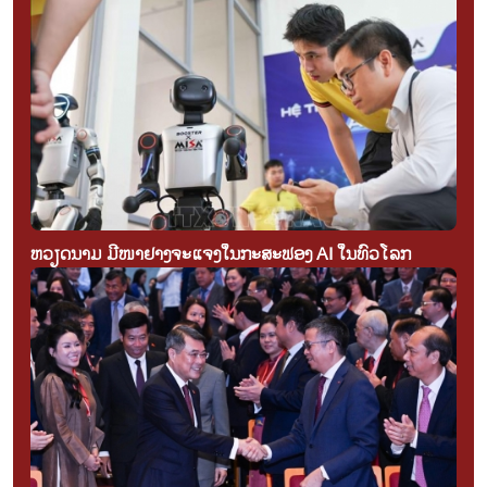
ຫວຽດນາມ ມີໜ້າຢ່າງຈະແຈ້ງໃນກະສະຟອງ AI ໃນທົ່ວໂລກ