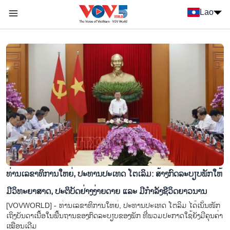
Nhảy đến nội dung
Lao
Menu trang chủ tiếng Lào
menu phụ tiếng Lào
ທ່ານເລຂາທິການໃຫຍ່, ປະທານປະເທດ ໂຕເລິມ: ສ້າງກົດລະບຽບພັກໃຫ້
ມີວິທະຍາສາດ, ປະຕິບັດຢ່າງງ່າຍດາຍ ແລະ ມີກຳລັງຊີວິດຍາວນານ
[VOVWORLD] - ທ່ານເລຂາທິການໃຫຍ່, ປະທານປະເທດ ໂຕລິມ ໄດ້ເນັ້ນໜັກ
ເຖິງບັນດາເນື້ອໃນພື້ນຖານຂອງກົດລະບຽບຂອງພັກ ທີ່ພວມປະກາດໃຊ້ຍັງມີຄຸນຄ່າ
ເໝືອນເດີມ