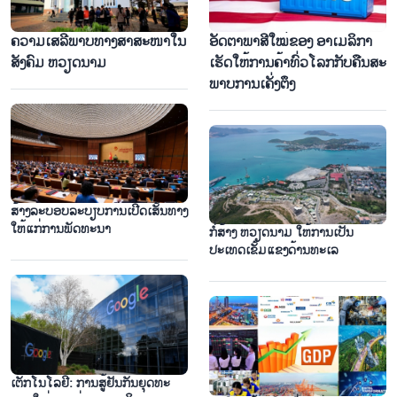
ຄວາມ​ເສ​ລີ​ພາບ​ທາງສາ​ສະ​ໜາ​ໃນ​
ອັດ​ຕາ​ພາ​ສີ​ໃໝ່​ຂອງ ອາ​ເມ​ລິ​ກາ​
ສັງ​ຄົມ ຫວຽດ​ນາມ
ເຮັດ​ໃຫ້​ການ​ຄ້າ​ທົ່ວ​ໂລກ​ກັບ​ຄືນ​ສະ​
ພາບ​ການ​ເຄັ່ງ​ຕຶງ
ປະທັບໃຈຕໍ່ການສະແດງ 3D Mapping ຂ່ຳນັບຮັບຕ້ອນ 50 ປີແຫ່ງນະຄອນ
ທີ່ໃສ່ຊື່ລຸງ ໂຮ່
ສ້າງ​ລະ​ບອບ​ລະ​ບຽບ​ການ​ເປີດ​ເສັ້ນ​ທາງ​
ໃຫ້​ແກ່​ການ​ພັດ​ທະ​ນາ
ກໍ່ສ້າງ ຫວຽດນາມ ໃຫ້ການເປັນ
ປະເທດເຂັ້ມແຂງດ້ານທະເລ
ເຕັກ​ໂນ​ໂລ​ຢີ: ການ​ສູ້​ຢັນ​ກັນ​ຍຸດ​ທະ​