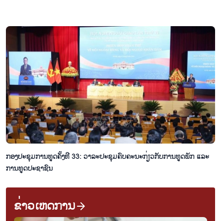
ກອງປະຊຸມການທູດຄັ້ງທີ 33: ວາລະປະຊຸມຄົບຄະນະກ່ຽວກັບການທູດພັກ ແລະ
ການທູດປະຊາຊົນ
ຂ່າວເຫດການ