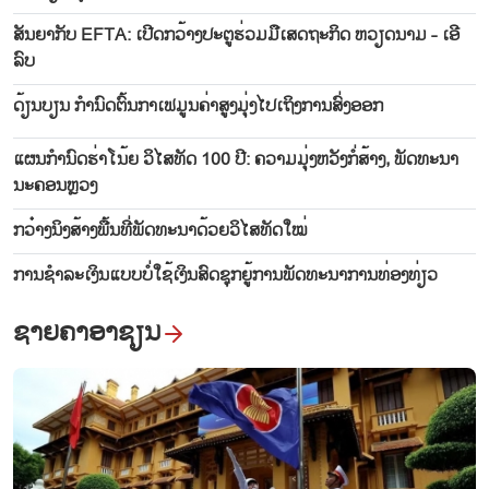
ສັນ​ຍາ​ກັບ EFTA: ເປີດ​ກວ້າງ​ປະ​ຕູ​ຮ່ວມ​ມື​ເສດ​ຖະ​ກິດ ຫວຽດ​ນາມ - ເອີ​
ລົບ
ດ້ຽນ​ບຽນ ​ກຳ​ນົດ​ຕົ້ນ​ກາ​ເຟ​ມູນ​ຄ່າ​ສູງ​ມຸ່ງ​ໄປ​ເຖິງ​ການ​ສົ່ງ​ອອກ
ແຜນກຳ​ນົດ​ຮ່າ​ໂນ້ຍ​ ວິ​ໄສ​ທັດ 100 ປີ: ຄວາມ​ມຸ່ງ​ຫວັງ​ກໍ່​ສ້າງ, ພັດ​ທະ​ນາ​
ນະ​ຄອນຫຼວງ
ກວ໋າງ​ນິງ​ສ້າງ​ພື້ນ​ທີ່​ພັດ​ທະ​ນາ​ດ້ວ​ຍ​ວິ​ໄສ​ທັດ​ໃໝ່
ການ​ຊຳ​ລະ​ເງິນແບບ​ບໍ່​ໃຊ້​ເງິນ​ສົດ​ຊຸກ​ຍູ້​ການ​ພັດ​ທະ​ນາ​ການ​ທ່ອງ​ທ່ຽວ
ຊາຍຄາອາຊຽນ