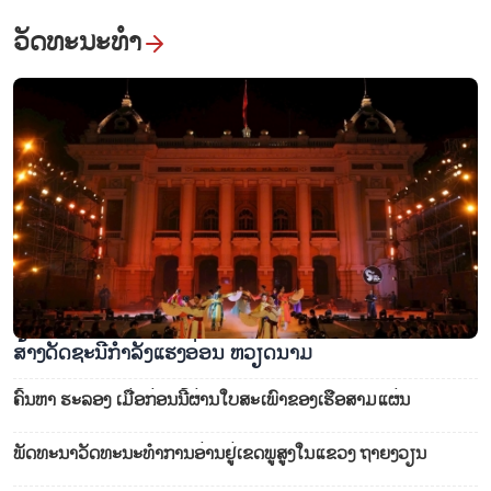
ວັດທະນະທໍາ
ສ້າງ​ດັດ​ຊະ​ນີ​ກຳ​ລັງ​ແຮງ​ອ່ອນ ຫວຽດ​ນາມ
ຄົ້ນ​ຫາ ຮ​ະ​ລອງ ເມື່ອ​ກ່ອນນີ້​ຜ່າ​ນໃບ​ສະ​ເພົາ​ຂອງ​ເຮືອ​ສາມ​ແຜ່ນ
ພັດ​ທະ​ນາ​ວັດ​ທະ​ນະ​ທຳ​ການ​ອ່ານ​ຢູ່​ເຂດ​ພູ​ສູງ​ໃ​ນ​ແຂວງ ຖາຍງວຽ​ນ