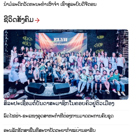
ນຳ​ມໍ​ລະ​ດົກ​ວັດ​ທະ​ນະ​ທ​ຳ​ເຜົ່າ​ຈຳ ເຂົ້າ​ສູ່​ລະ​ບົບ​ດີ​ຈີ​ຕອນ
ຊີ​ວິດ​ສັງ​ຄົມ
ສິ​ລະ​ປະ​ເຊື່ອມ​ຕໍ່​ບັນ​ດາ​ສະ​ມາ​ຊິກ​ໃນ​ຄອບ​ຄົວ​ຢູ່​ຕົວ​ເມືອງ
ລົດ​ໄຟ​ຟ້າ-ຂະ​ແໜງ​ອຸດ​ສາ​ຫະ​ກຳ​ທີ່​ຕ້ອງ​ການ​ມາດ​ຕະ​ການ​ຄົບ​ຊຸດ
ອະ​ນຸ​ລັກ​ຮັກ​ສາ​ພື້ນ​ທີ່​ສະ​ຖາ​ປັດ​ຕະ​ຍາ​ກຳ​ໝູ່​ບ້ານ​ອາ​ຊີບ