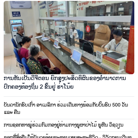
ການຫັນເປັນດີຈີຕອນ ຍົກສູງປະສິດທິຜົນຂອງອຳນາດການ
ປົກຄອງທ້ອງຖິ່ນ 2 ຂັ້ນຢູ່ ຮ່າໂນ້ຍ
ບັນດານັກຮົບເກົ່າ ອາເມລິກາ ຮ່ວມເດີນທາງພ້ອມກັບບັ້ນຮົບ 500 ວັນ
ແລະ ຄືນ
ການຊອກ​ຫາ​ໝູ່​ຮ່ວມ​ກົມ​ກອງ​ຢູ່​ທ່າມ​ກາງ​ພູ​ຜາ​ປ່າ​ໄມ້ ພູ​ຫີນ ວິ​ຊວຽນ
ຊອກຊື່ສົ່ງຄືນໃຫ້ບັນດາອ້າຍທະຫານເສຍສະຫຼະຊີວິດ - ວິວັດການເດີນທ