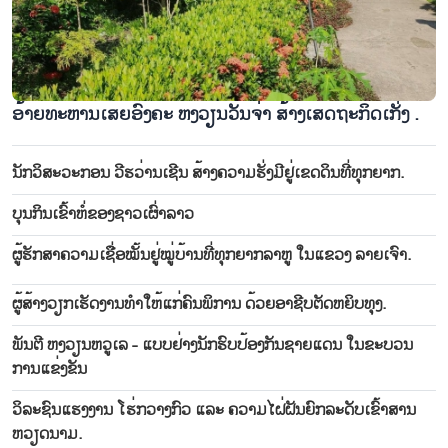
ອ້າຍ​ທະ​ຫານ​ເສຍ​ອົງ​ຄະ ຫງວຽນວັນ​ຈ່າ ສ້າງ​ເສດ​ຖະ​ກິດ​ເກັ່ງ .
ນັກ​ວິ​ສະ​ວະ​ກອນ ວີ​ຮ​ວ່ານ​ເຊີນ ສ້າງ​ຄວາມ​ຮັ່ງ​ມີ​ຢູ່​ເຂດ​ດິນ​ທີ່​ທຸກ​ຍາກ.
ບຸນ​ກິນ​ເຂົ້າ​ຫໍ່​ຂອງ​ຊາວ​ເຜົ່າລາວ
ຜູ້​ຮັກ​ສາ​ຄວາມ​ເຊື່ອ​ໝັ້ນ​ຢູ່​ໝູ​່ບ້ານທີ່​ທຸກ​ຍາກ​ລາ​ຫູ ໃນ​ແຂວງ ລາຍ​ເຈົາ. ​
ຜູ້​ສ້າງວຽກ​ເຮັດ​ງານ​ທ​ຳ​ໃຫ້ແກ່​ຄົນ​ພິ​ການ​ ດ້ວຍ​ອາ​ຊີບ​ຕັດ​ຫຍິບ​ທຸງ.
ພັນ​ຕີ ຫງວຽນ​ຫວູ​ເລ - ແບບ​ຢ່າງ​ນັກ​ຮົບ​ປ້ອງ​ກັນ​ຊາຍ​ແດນ​ ໃນ​ຂະ​ບວນ​
ການ​ແຂ່ງ​ຂັນ
ວິ​ລະ​ຊົນ​ແຮງ​ງານ ໂຮ່ກວາງ​ກົວ ແລະ ຄວາມ​ໄຝ່​ຝັນ​ຍົກ​ລະ​ດັບ​ເຂົ້າ​ສານ
ຫວຽດ​ນາມ.