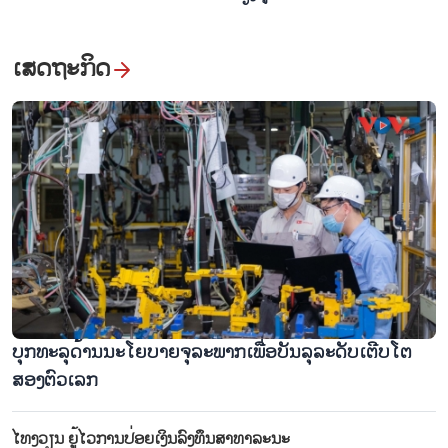
ເສດຖະກິດ
ບຸກ​ທະ​ລຸດ້ານນະ​ໂຍ​ບາຍ​ຈຸ​ລະ​ພາກ​ເພື່ອ​ບັນ​ລຸ​ລະ​ດັບ​ເຕີບ​ໂຕ​​
ສອງ​ຕົວ​ເລກ
ໄທ​ງວຽນ ​ຍູ້​ໄວການ​ປ່ອຍ​ເງິນ​ລົງ​ທຶນ​​ສາ​ທາ​ລະ​ນະ