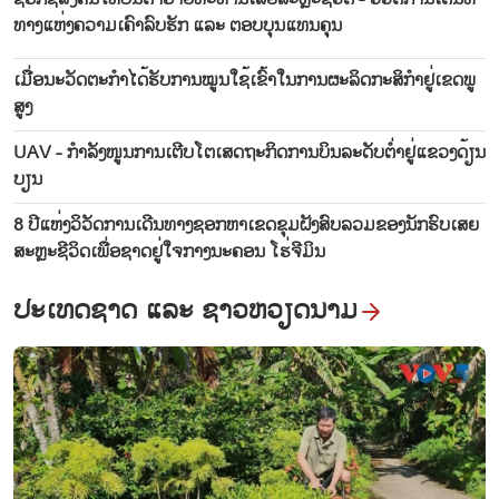
ທາງແຫ່ງຄວາມເຄົາລົບຮັກ ແລະ ຕອບບຸນແທນຄຸນ
ເມື່ອ​ນະ​ວັດ​ຕະ​ກຳ​ໄດ້​ຮັບ​ການ​ໝູນ​ໃຊ້​ເຂົ້າ​ໃນ​ການ​ຜະ​ລິດ​ກະ​ສິ​ກຳ​ຢູ່​ເຂດ​ພູ​
ສູງ
UAV - ກຳ​ລັງ​ໜູນ​ການເຕີບ​ໂຕ​ເສດ​ຖະ​ກິດການບິນ​ລະ​ດັບ​ຕ່ຳ​ຢູ່​ແຂວງດ້ຽນ​
ບຽນ
8 ປີແຫ່ງວິວັດການເດີນທາງຊອກຫາເຂດຂຸມຝັງສົບລວມຂອງນັກຮົບເສຍ
ສະຫຼະຊີວິດເພື່ອຊາດຢູ່ໃຈກາງນະຄອນ ໂຮ່ຈີມິນ
ປະເທດຊາດ ແລະ ຊາວຫວຽດນາມ