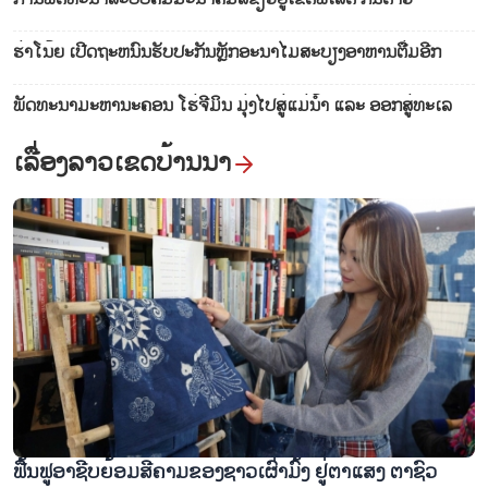
ຮ່າ​ໂນ້ຍ ເປີດ​ຖະ​​ຫນົນ​ຮັບ​ປະ​ກັນຫຼັກ​ອະ​ນາ​ໄມ​ສະ​ບຽງ​ອາ​ຫານຕື່ມອີກ
ພັດທະນາມະຫານະຄອນ ໂຮ່ຈີມິນ ມຸ່ງໄປສູ່ແມ່ນ້ຳ ແລະ ອອກສູ່ທະເລ
ເລື່ອງ​ລາວ​ເ​ຂດ​ບ້ານ​ນາ
ຟື້​ນ​ຟູ​ອາ​ຊີບ​ຍ້ອມ​ສີ​ຄາມຂອງ​ຊາວ​ເຜົ່າ​ມົ້ງ​ ຢູ່​ຕາ​ແສງ ຕາ​ຊົວ