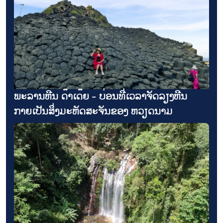
ປາຍ​ ຮັບ​ມື​ກັບ​ວິ​ກິດ​ການ​ອົ​ບ​ພະ​ຍົບຢູ່ Ceuta
ເບິ່ງທັງໝົດ
ພະລານຫີນ ດ໊າເດ໊ຍ - ບ່ອນທີ່ເວລາຈັດລຽງຫີນ
ກາຍເປັນສິ່ງມະຫັດສະຈັນຂອງ ຫວຽດນາມ