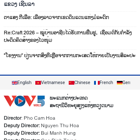
ແຂວງ ເຊີນ​ລາ
ຕາ​ແສງ ກີ່​ເລື່ອ: ເລື່ອງ​ລາວຈາກ​ເຂດ​ດິນແດນແຫ່ງ​ມໍ​ລະ​ດົກ
Re:Craft 2026 – ໝູ່​ບ້ານ​ອາ​ຊີບ​ໄດ້​ຮັບ​ການ​ຟື້ນ​ຟູ, ເຊື່ອມ​ຕໍ່​ກັບ​ກຳ​ລັງ​
ປະ​ດິດ​ຄິດ​ສ້າງ​ຂອງ​ໄວ​ໜຸ່ມ
“ໂຮງງານ” ປ່ຽນຈາກສິ່ງທີ່ເຫຼືອຈາກການກະເສດໃຫ້ກາຍເປັນງານສິລະປະ
English
Vietnamese
Chinese
French
German
ພະແນກຕ່າງປະເທດ
ສະຖານີວິທະຍຸສຽງແຫ່ງຫວຽດນາມ
Director
: Pho Cam Hoa
Deputy Director:
Nguyen Thu Hoa
Deputy Director:
Bui Manh Hung