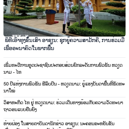
ພິ​ທີ​ເອົາ​ທຸງ​ຂຶ້ນ​ເສົາ ອາ​ຊຽນ: ຊຸກ​ຍູ້​ຄວາມ​ສາ​ມັ​ກ​ຄີ, ການ​ຮ່ວມ​ມື​
ເພື່ອ​ອະ​ນາ​ຄົດ​ໃນ​ພາກ​ພື້ນ
ເພີ່ມ​ທະ​ວີ​ການ​ທູດ​ປະ​ຊາ​ຊົນ​ປະ​ກອບ​ສ່ວ​ນ​ຍົກ​ລະດັບ​ການ​ພົວ​ພັນ ຫວຽດ​
ນາມ - ໄທ
50 ປີ​ແຫ່ງການ​ພົວ​ພັນ ​ຟີ​ລິບ​ປິນ - ຫວຽດ​ນາມ: ຍູ້​ແຮງ​ບັນ​ດາພື້ນ​ທີ່​ພັດ​ທະ​
ນາ​ໃໝ່
ວິ​ສາ​ຫະ​ກິດ ໄທ ​ຢູ່ ຫວຽດ​ນາມ: ຮ່ວມ​ເດີນ​ທາງ​ພ້ອມ​ກັບຄວາມ​ວັດ​ທະ​ນາ​
ຖາ​ວອນ​ແບບ​ຍືນ​ຍົງ
ຫ໋າຍ​ຝ່ອງ​ ໃນ​ສາຍ​ຕາ​ບັນ​ດາ​ນັກ​ຂ່າວ ອາ​ຊຽນ: ນະ​ຄອນ​ຂະ​ຫຍັນ​ຂັ​ນ​