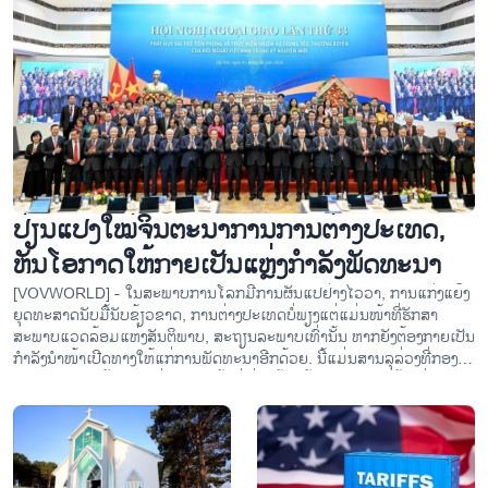
ເຂດສຸສານ ຂາຍດິ້ງ - ຂີດໝາຍປະສົມປະສານກັນຂອງວັດທະນະທຳຕາເວັນ
ອອກ ຕາເວັນຕົກ ໃນເຂດມໍລະດົກກຸງເກົ່າ ເຫ້ວ
ປ່ຽນແປງໃໝ່ຈິນຕະນາການການຕ່າງປະເທດ,
ຫັນໂອກາດໃຫ້ກາຍເປັນແຫຼ່ງກຳລັງພັດທະນາ
[VOVWORLD] - ໃນສະພາບການໂລກມີການຜັນແປຢ່າງໄວວາ, ການແກ່ງແຍ້ງ
ຍຸດທະສາດນັບມື້ນັບຂ້ຽວຂາດ, ການຕ່າງປະເທດບໍ່ພຽງແຕ່ແມ່ນໜ້າທີ່ຮັກສາ
ສະພາບແວດລ້ອມແຫ່ງສັນຕິພາບ, ສະຖຽນລະພາບເທົ່ານັ້ນ ຫາກຍັງຕ້ອງກາຍເປັນ
ກຳລັງນຳໜ້າເປີດທາງໃຫ້ແກ່ການພັດທະນາອີກດ້ວຍ. ນີ້ແມ່ນສານລຸລ່ວງທີ່ກອງ
ປະຊຸມການທູດຄັ້ງທີ 33 ທີ່ພວມຈັດຂຶ້ນຢູ່ ຮ່າໂນ້ຍ, ດ້ວຍຄວາມຮຽກຮ້ອງປ່ຽນແປງ
ໃໝ່ຈິນຕະນາການ ແລະ ວິທີເຮັດຢ່າງແຮງ, ຫັນໂອກາດສາກົນໃຫ້ກາຍເປັນໝາກ
ບັນດາຮ່ອງຮອຍເພື່ອພາລະກຳມະນຸດສະທຳ
ຜົນລະອຽດເພື່ອຮັບໃຊ້ປະເທດຊາດ.