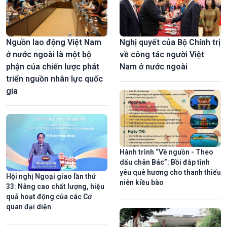
Nguồn lao động Việt Nam
Nghị quyết của Bộ Chính trị
ở nước ngoài là một bộ
về công tác người Việt
TRỰC TIẾP: Phiên khai mạc Kỳ họp không thường lệ thứ nhất,
phận của chiến lược phát
Nam ở nước ngoài
Quốc hội khóa XVI
triển nguồn nhân lực quốc
gia
Hành trình “Về nguồn - Theo
dấu chân Bác”: Bồi đắp tình
yêu quê hương cho thanh thiếu
Hội nghị Ngoại giao lần thứ
niên kiều bào
33: Nâng cao chất lượng, hiệu
quả hoạt động của các Cơ
Các sự kiện văn hoá nổi bật trong tuần qua ảnh
quan đại diện