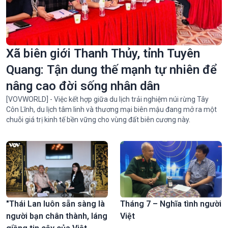
Mùa phất dụ núi khoe sắc rực rỡ trên vịnh Hạ Long
Xã biên giới Thanh Thủy, tỉnh Tuyên
Quang: Tận dung thế mạnh tự nhiên để
nâng cao đời sống nhân dân
[VOVWORLD] - Việc kết hợp giữa du lịch trải nghiệm núi rừng Tây
Côn Lĩnh, du lịch tâm linh và thương mại biên mậu đang mở ra một
chuỗi giá trị kinh tế bền vững cho vùng đất biên cương này.
"Thái Lan luôn sẵn sàng là
Tháng 7 – Nghĩa tình người
người bạn chân thành, láng
Việt