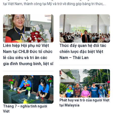
tại Việt Nam, thành công tại Mỹ và trở về đóng góp bằng tri thức,
công nghệ. Hai hành trình khác nhau nhưng cùng gặp nhau ở tình
yêu dành cho quê hương và khát vọng cống hiến cho đất nước.
Liên hiệp Hội phụ nữ Việt
Thúc đẩy quan hệ đối tác
Nam tại CHLB Đức tổ chức
chiến lược đặc biệt Việt
lễ cầu siêu và tri ân các
Nam – Thái Lan
gia đình thương binh, liệt sĩ
Phát huy vai trò của người Việt
tại Malaysia
Tháng 7 – nghĩa tình người
Việt