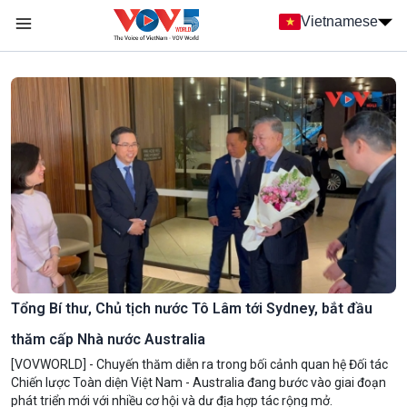
Nhảy đến nội dung
Vietnamese
Main navigation
menu phụ tiếng Việt
Tổng Bí thư, Chủ tịch nước Tô Lâm tới Sydney, bắt đầu
thăm cấp Nhà nước Australia
[VOVWORLD] - Chuyến thăm diễn ra trong bối cảnh quan hệ Đối tác
Chiến lược Toàn diện Việt Nam - Australia đang bước vào giai đoạn
phát triển mới với nhiều cơ hội và dư địa hợp tác rộng mở.