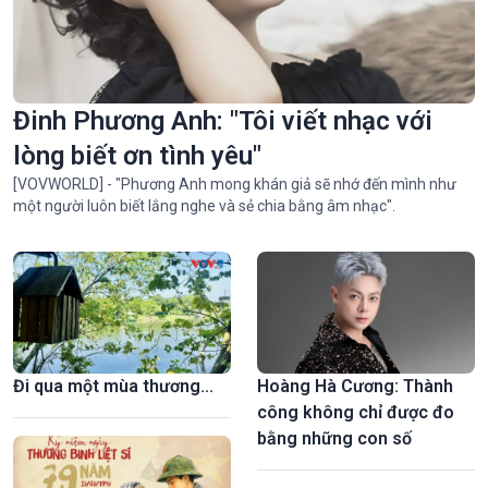
“Ngọc Nữ Trời Nam”- bộ sưu tập thời trang ấn tượng của NTK
trẻ Đỗ Quang Trường
Đinh Phương Anh: "Tôi viết nhạc với
lòng biết ơn tình yêu"
[VOVWORLD] - "Phương Anh mong khán giả sẽ nhớ đến mình như
một người luôn biết lắng nghe và sẻ chia bằng âm nhạc".
Đi qua một mùa thương...
Hoàng Hà Cương: Thành
Giới thiệu bộ sách “Fidel Castro Ruz – Obras Escogidas” tại
Việt Nam nhân kỷ niệm 100 năm ngày sinh Fidel Castro
công không chỉ được đo
bằng những con số