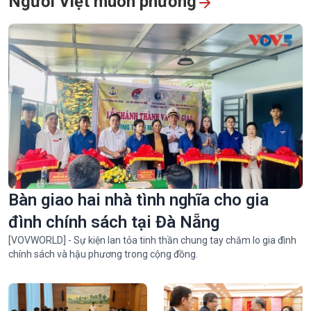
Người Việt muôn phương
Đố vui: Cá gì "béo tròn" xưa nay?
Hình ảnh ấn tượng đêm khai mạc liên hoan quốc tế võ cổ truyền
Bàn giao hai nhà tình nghĩa cho gia
2026 tại Gia Lai
đình chính sách tại Đà Nẵng
[VOVWORLD] - Sự kiện lan tỏa tinh thần chung tay chăm lo gia đình
chính sách và hậu phương trong cộng đồng.