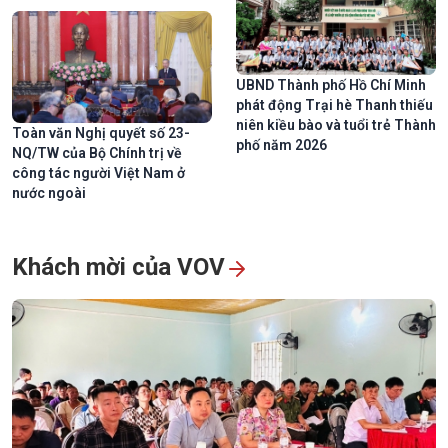
UBND Thành phố Hồ Chí Minh
phát động Trại hè Thanh thiếu
niên kiều bào và tuổi trẻ Thành
Toàn văn Nghị quyết số 23-
phố năm 2026
NQ/TW của Bộ Chính trị về
công tác người Việt Nam ở
nước ngoài
Toàn cảnh Lễ Thượng cờ kỷ niệm 59 năm Ngày thành lập ASEAN
Khách mời của VOV