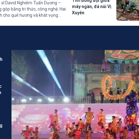
Tìm đồng đội giữa
ến sĩ David Nghiêm Tuấn Dương –
mây ngàn, đá núi Vị
g góp bằng tri thức, công nghệ. Hai
Xuyên
nh cho quê hương và khát vọng
a
ch
c
n
ng