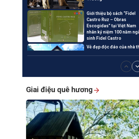
Giới thiệu bộ sách “Fidel
Castro Ruz – Obras
Escogidas” tại Việt Nam
nhân kỷ niệm 100 năm ng
sinh Fidel Castro
Vẻ đẹp độc đáo của nhà t
đá đậm bản sắc Tây
Nguyên
Đố vui: Cá gì "béo tròn" xư
nay?
Giai điệu quê hương
Hình ảnh ấn tượng đêm kh
mạc liên hoan quốc tế võ 
truyền 2026 tại Gia Lai