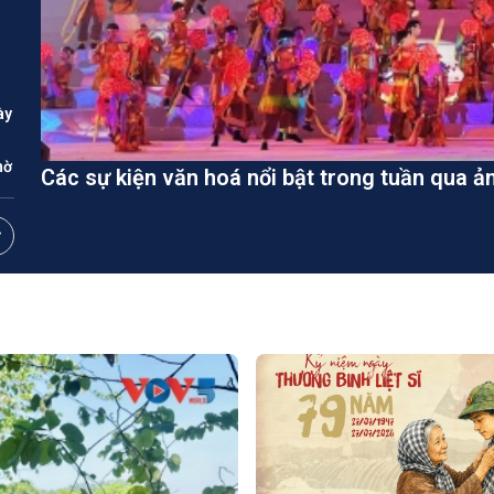
ày
hờ
Các sự kiện văn hoá nổi bật trong tuần qua ả
a
ai
cổ