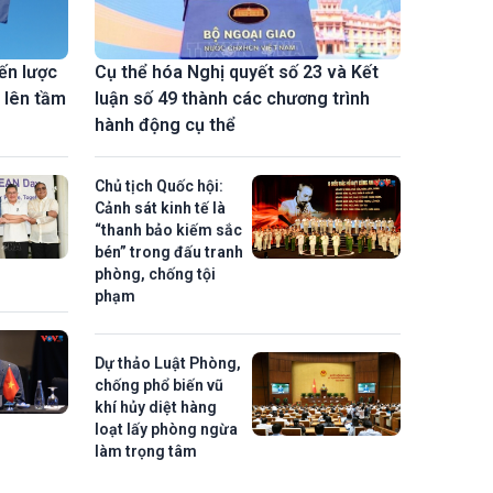
ến lược
Cụ thể hóa Nghị quyết số 23 và Kết
 lên tầm
luận số 49 thành các chương trình
hành động cụ thể
Chủ tịch Quốc hội:
Cảnh sát kinh tế là
“thanh bảo kiếm sắc
bén” trong đấu tranh
phòng, chống tội
phạm
Dự thảo Luật Phòng,
chống phổ biến vũ
khí hủy diệt hàng
loạt lấy phòng ngừa
làm trọng tâm