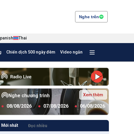
Nghe trên
panish
Thai
g
Chiến dịch 500 ngày đêm
Video ngắn
Xem thêm
Nghe chương trình
●
08/08/2026
●
07/08/2026
●
06/08/2026
Mới nhất
Đọc nhiều