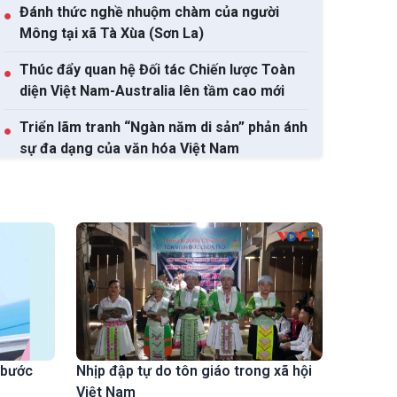
Đánh thức nghề nhuộm chàm của người
●
Mông tại xã Tà Xùa (Sơn La)
Thúc đẩy quan hệ Đối tác Chiến lược Toàn
●
diện Việt Nam-Australia lên tầm cao mới
Triển lãm tranh “Ngàn năm di sản” phản ánh
●
sự đa dạng của văn hóa Việt Nam
Xem tất cả
 bước
Nhịp đập tự do tôn giáo trong xã hội
Việt Nam