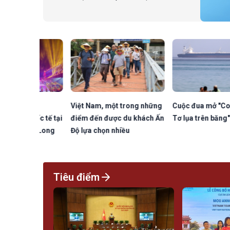
Nội lên đường thăm cấp Nhà nước tới
Australia.
hức
Việt Nam, một trong những
Cuộc đua mở "Con đườn
quốc tế tại
điểm đến được du khách Ấn
Tơ lụa trên băng"
ăng Long
Độ lựa chọn nhiều
Tiêu điểm