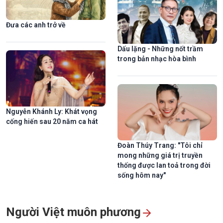
Đưa các anh trở về
Dấu lặng - Những nốt trầm
trong bản nhạc hòa bình
Vẻ đẹp độc đáo của nhà thờ đá đậm bản sắc Tây Nguyên
Nguyễn Khánh Ly: Khát vọng
cống hiến sau 20 năm ca hát
Đoàn Thúy Trang: "Tôi chỉ
mong những giá trị truyền
thống được lan toả trong đời
sống hôm nay"
Người Việt muôn phương
Đố vui: Cá gì "béo tròn" xưa nay?