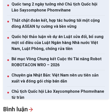
Quốc tang 2 ngày tưởng nhớ Chủ tịch Quốc hội
●
Lào Saysomphone Phomvihane
Thắt chặt đoàn kết, hợp tác hướng tới một cộng
●
đồng ASEAN tự cường và bền vững
Quốc hội thảo luận về dự án Luật sửa đổi, bổ sung
●
một số điều của Luật Ngân hàng Nhà nước Việt
Nam, Luật Phòng, chống rửa tiền
Bế mạc Vòng Chung kết Cuộc thi Tài năng Robot
●
ROBOTACON WRO – 2026
Chuyên gia Nhật Bản: Việt Nam nên ưu tiên sản
●
xuất và đóng gói chip bán dẫn
Chủ tịch Quốc hội Lào Xaysomphone Phomvihane
●
từ trần
Lễ hội Thảo nguyên năm 2026 tại tỉnh Quảng Ngãi
Bình luận
●