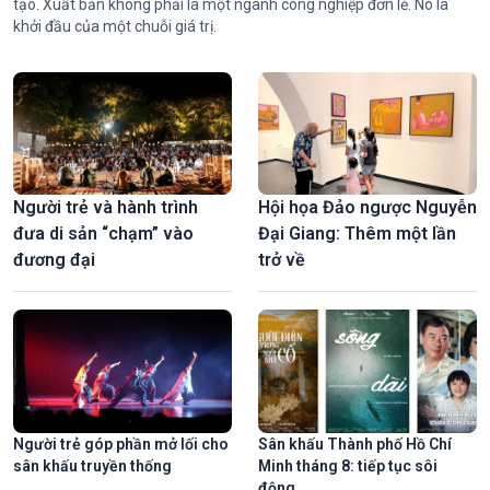
tạo. Xuất bản không phải là một ngành công nghiệp đơn lẻ. Nó là
khởi đầu của một chuỗi giá trị.
Người trẻ và hành trình
Hội họa Đảo ngược Nguyễn
đưa di sản “chạm” vào
Đại Giang: Thêm một lần
đương đại
trở về
Người trẻ góp phần mở lối cho
Sân khấu Thành phố Hồ Chí
sân khấu truyền thống
Minh tháng 8: tiếp tục sôi
động