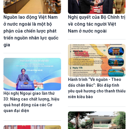
Nguồn lao động Việt Nam
Nghị quyết của Bộ Chính trị
ở nước ngoài là một bộ
về công tác người Việt
TRỰC TIẾP: Phiên khai mạc Kỳ họp không thường lệ thứ nhất,
phận của chiến lược phát
Nam ở nước ngoài
Quốc hội khóa XVI
triển nguồn nhân lực quốc
gia
Hành trình “Về nguồn - Theo
dấu chân Bác”: Bồi đắp tình
yêu quê hương cho thanh thiếu
Hội nghị Ngoại giao lần thứ
niên kiều bào
33: Nâng cao chất lượng, hiệu
quả hoạt động của các Cơ
Các sự kiện văn hoá nổi bật trong tuần qua ảnh
quan đại diện