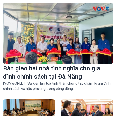
Hình ảnh ấn tượng đêm khai mạc liên hoan quốc tế võ cổ truyền
Bàn giao hai nhà tình nghĩa cho gia
2026 tại Gia Lai
đình chính sách tại Đà Nẵng
[VOVWORLD] - Sự kiện lan tỏa tinh thần chung tay chăm lo gia đình
chính sách và hậu phương trong cộng đồng.