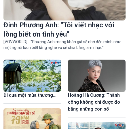
“Ngọc Nữ Trời Nam”- bộ sưu tập thời trang ấn tượng của NTK
trẻ Đỗ Quang Trường
Đinh Phương Anh: "Tôi viết nhạc với
lòng biết ơn tình yêu"
[VOVWORLD] - "Phương Anh mong khán giả sẽ nhớ đến mình như
một người luôn biết lắng nghe và sẻ chia bằng âm nhạc".
Đi qua một mùa thương...
Hoàng Hà Cương: Thành
Giới thiệu bộ sách “Fidel Castro Ruz – Obras Escogidas” tại
Việt Nam nhân kỷ niệm 100 năm ngày sinh Fidel Castro
công không chỉ được đo
bằng những con số