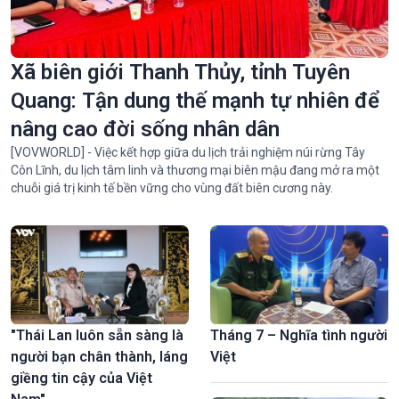
Mùa phất dụ núi khoe sắc rực rỡ trên vịnh Hạ Long
Xã biên giới Thanh Thủy, tỉnh Tuyên
Quang: Tận dung thế mạnh tự nhiên để
nâng cao đời sống nhân dân
[VOVWORLD] - Việc kết hợp giữa du lịch trải nghiệm núi rừng Tây
Côn Lĩnh, du lịch tâm linh và thương mại biên mậu đang mở ra một
chuỗi giá trị kinh tế bền vững cho vùng đất biên cương này.
"Thái Lan luôn sẵn sàng là
Tháng 7 – Nghĩa tình người
người bạn chân thành, láng
Việt
giềng tin cậy của Việt