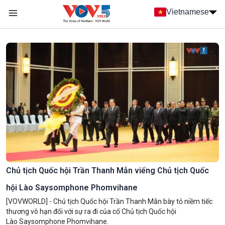
Nhảy đến nội dung
Vietnamese
Main navigation
menu phụ tiếng Việt
Chủ tịch Quốc hội Trần Thanh Mẫn viếng Chủ tịch Quốc
hội Lào Saysomphone Phomvihane
[VOVWORLD] - Chủ tịch Quốc hội Trần Thanh Mẫn bày tỏ niềm tiếc
thương vô hạn đối với sự ra đi của cố Chủ tịch Quốc hội
Lào Saysomphone Phomvihane.