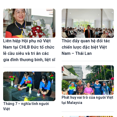
công nghệ. Hai hành trình khác nhau nhưng cùng gặp nhau ở tình
yêu dành cho quê hương và khát vọng cống hiến cho đất nước.
Liên hiệp Hội phụ nữ Việt
Thúc đẩy quan hệ đối tác
Nam tại CHLB Đức tổ chức
chiến lược đặc biệt Việt
lễ cầu siêu và tri ân các
Nam – Thái Lan
gia đình thương binh, liệt sĩ
Phát huy vai trò của người Việt
tại Malaysia
Tháng 7 – nghĩa tình người
Việt