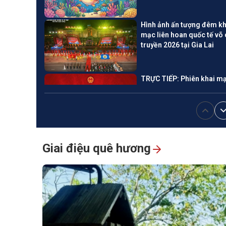
Hình ảnh ấn tượng đêm kh
mạc liên hoan quốc tế võ 
truyền 2026 tại Gia Lai
TRỰC TIẾP: Phiên khai m
Kỳ họp không thường lệ t
nhất, Quốc hội khóa XVI
Các sự kiện văn hoá nổi b
trong tuần qua ảnh
Giai điệu quê hương
Toàn cảnh Lễ Thượng cờ 
niệm 59 năm Ngày thành
lập ASEAN