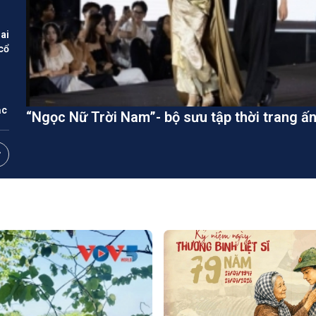
ai
cổ
ạc
“Ngọc Nữ Trời Nam”- bộ sưu tập thời trang 
hứ
ật
kỷ