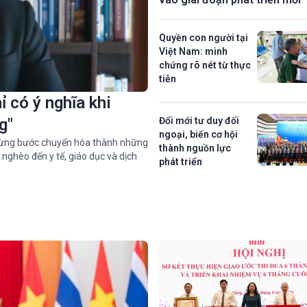
Quyền con người tại
Việt Nam: minh
chứng rõ nét từ thực
tiễn
ỉ có ý nghĩa khi
g"
Đổi mới tư duy đối
ngoại, biến cơ hội
g từng bước chuyển hóa thành những
thành nguồn lực
m nghèo đến y tế, giáo dục và dịch
phát triển