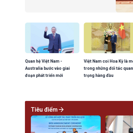
đa phương.
ở nước
Quan hệ Việt Nam -
Việt Nam coi Hoa Kỳ là m
c chiến
Australia bước vào giai
trong những đối tác quan
 góp phần
đoạn phát triển mới
trọng hàng đầu
nh tổng
Tiêu điểm