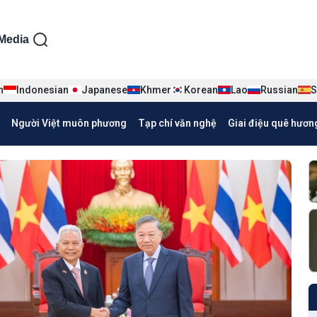
ện tiếng Việt
Media
n
Indonesian
Japanese
Khmer
Korean
Lao
Russian
S
Người Việt muôn phương
Tạp chí văn nghệ
Giai điệu quê hươn