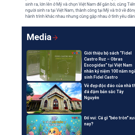
sinh ra, lớn lên ở Mỹ và chọn Việt Nam để gắn bó; cùng Ti
người sinh ra tại Việt Nam, thành công tại Mỹ và trở về đón
hành trình khác nhau nhưng cùng gặp nhau ở tình yêu dà
cống hiến cho đất nước.
Media
Giới thiệu bộ sách “Fidel
Castro Ruz – Obras
Escogidas” tại Việt Nam
nhân kỷ niệm 100 năm ng
sinh Fidel Castro
Vẻ đẹp độc đáo của nhà t
đá đậm bản sắc Tây
Nguyên
Đố vui: Cá gì "béo tròn" xư
nay?