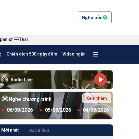
Nghe trên
panish
Thai
g
Chiến dịch 500 ngày đêm
Video ngắn
Xem thêm
Nghe chương trình
●
06/08/2026
●
05/08/2026
●
04/08/2026
Mới nhất
Đọc nhiều