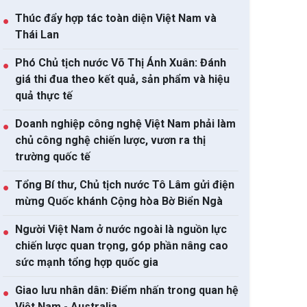
Thúc đẩy hợp tác toàn diện Việt Nam và
●
Thái Lan
Phó Chủ tịch nước Võ Thị Ánh Xuân: Đánh
●
giá thi đua theo kết quả, sản phẩm và hiệu
quả thực tế
Doanh nghiệp công nghệ Việt Nam phải làm
●
chủ công nghệ chiến lược, vươn ra thị
m đưa kim ngạch thương
ASEAN 59 năm thành lập:
Dự án Luật 
trường quốc tế
 Việt Nam - Malaysia
Khẳng định bản lĩnh và giá
xác định cơ
 20 tỷ USD
trị sức hút
vượt trội 
Tổng Bí thư, Chủ tịch nước Tô Lâm gửi điện
●
Chí Minh
mừng Quốc khánh Cộng hòa Bờ Biển Ngà
Người Việt Nam ở nước ngoài là nguồn lực
●
chiến lược quan trọng, góp phần nâng cao
sức mạnh tổng hợp quốc gia
Giao lưu nhân dân: Điểm nhấn trong quan hệ
●
Việt Nam - Australia