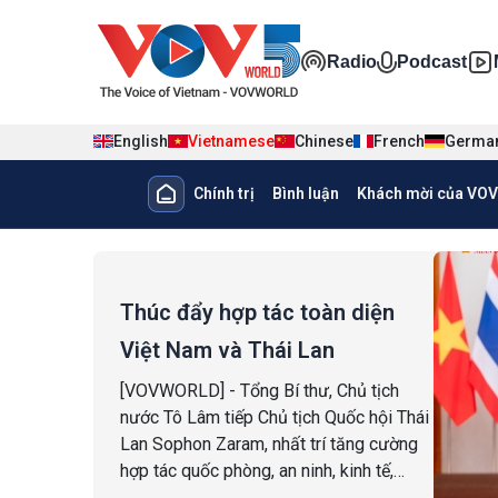
Nhảy đến nội dung
Đa phương ti
Radio
Podcast
English
Vietnamese
Chinese
French
Germa
Main navigation
Chính trị
Bình luận
Khách mời của VOV
menu phụ tiếng Việt
Thúc đẩy hợp tác toàn diện
Việt Nam và Thái Lan
[VOVWORLD] - Tổng Bí thư, Chủ tịch
nước Tô Lâm tiếp Chủ tịch Quốc hội Thái
Lan Sophon Zaram, nhất trí tăng cường
hợp tác quốc phòng, an ninh, kinh tế,
thương mại và phối hợp tại các diễn đàn