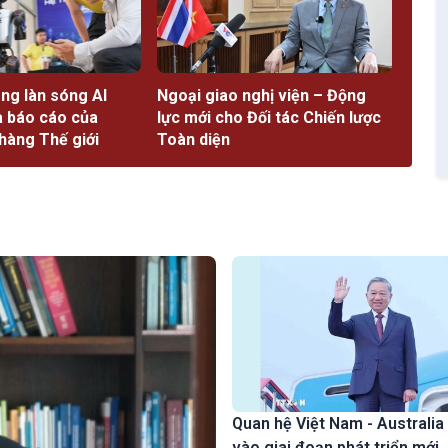
ng làn sóng AI
Ngoại giao nghị viện – Động
a báo cáo của
lực mới cho Đối tác Chiến lược
àng Thế giới
Toàn diện
Quan hệ Việt Nam - Australia
vào giai đoạn phát triển mới