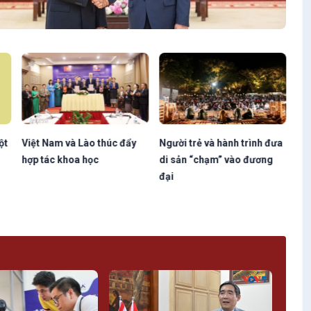
ột
Việt Nam và Lào thúc đẩy
Người trẻ và hành trình đưa
Sớ
hợp tác khoa học
di sản “chạm” vào đương
mại
đại
đạt