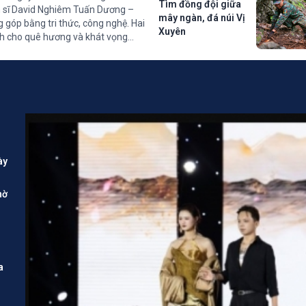
Tìm đồng đội giữa
ến sĩ David Nghiêm Tuấn Dương –
mây ngàn, đá núi Vị
g góp bằng tri thức, công nghệ. Hai
Xuyên
nh cho quê hương và khát vọng
ày
hờ
a