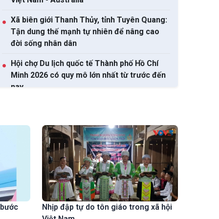
Xã biên giới Thanh Thủy, tỉnh Tuyên Quang:
●
Tận dung thế mạnh tự nhiên để nâng cao
đời sống nhân dân
Hội chợ Du lịch quốc tế Thành phố Hồ Chí
●
Minh 2026 có quy mô lớn nhất từ trước đến
nay
Bảo đảm tiến độ hoàn thành các công trình
●
phục vụ APEC 2027
Dự án Luật Phát triển đô thị xác định cơ chế
●
đặc thù vượt trội cho Thành phố Hồ Chí
Minh
Xem tất cả
 bước
Nhịp đập tự do tôn giáo trong xã hội
Việt Nam